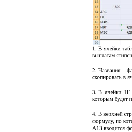
1.
В ячейки таб
выплатам стипен
2.
Названия фа
скопировать в я
3.
В ячейки H1 
которым будет п
4.
В верхней ст
формулу, по кот
A13 вводится ф