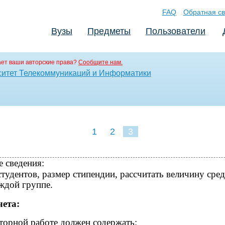
FAQ
Обратная св
Вузы
Предметы
Пользователи
ет ваши авторские права?
Сообщите нам.
ситет Телекоммуникаций и Информатики
1
2
3
 сведения:
удентов, размер стипендии, рассчитать величину сре
ждой группе.
чета:
торной работе должен содержать: