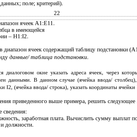
анных; поле; критерий).
22
иапазон ячеек A1:E11.
олбца в имеющейся
рии – H1:I2.
в диапазон ячеек содержащий таблицу подстановки (A
анду
данные/ таблица подстановки.
 диалоговом окне указать адреса ячеек, через котор
ен данными. В данном случае (ячейка ввода/ столбец),
и I2, (ячейка ввода/ строка), указать координаты ячейки
ения приведенного выше примера, решить следующее 
 сведения:
жность, заработная плата. Вычислить сумму выплат п
 и должности.