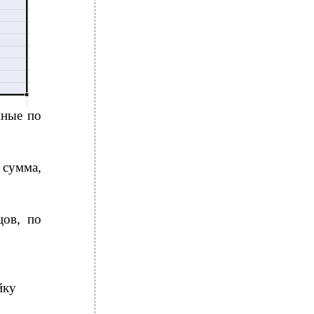
нные по
сумма,
цов, по
йку