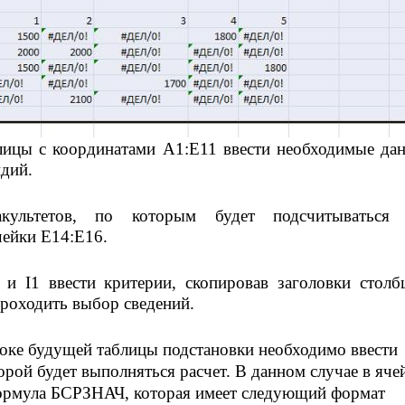
лицы с координатами A1:E11 ввести необходимые да
дий.
культетов, по которым будет подсчитываться 
чейки E14:E16.
и I1 ввести критерии, скопировав заголовки столб
роходить выбор сведений.
роке будущей таблицы подстановки необходимо ввести
орой будет выполняться расчет. В данном случае в яче
ормула БСРЗНАЧ, которая имеет следующий формат