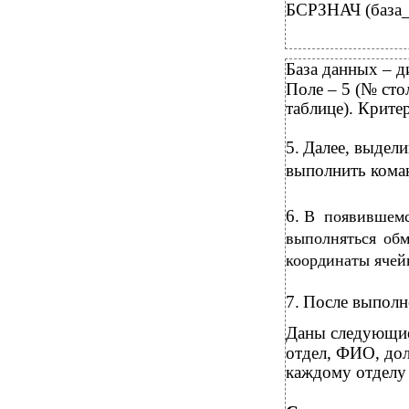
БСРЗНАЧ (база_д
База данных – д
Поле – 5 (№ ст
таблице). Крите
5.
Далее, выдели
выполнить ком
6.
В появившемся
выполняться обм
координаты ячейк
7.
После выполн
Даны следующие
отдел, ФИО, дол
каждому отделу