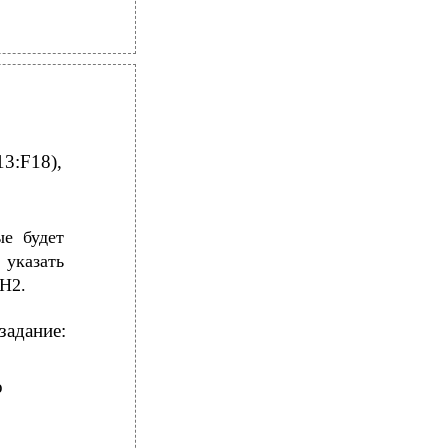
13:F18),
ые будет
 указать
 H2.
задание:
о