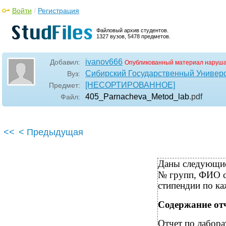
Войти
/
Регистрация
Файловый архив студентов.
1327 вузов, 5478 предметов.
ivanov666
Добавил:
Опубликованный материал наруша
Сибирский Государственный Универ
Вуз:
[НЕСОРТИРОВАННОЕ]
Предмет:
405_Parnacheva_Metod_lab
.pdf
Файл:
<<
< Предыдущая
Даны следующие
№ групп, ФИО ст
стипендии по ка
Содержание от
Отчет по лабора