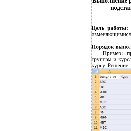
Выполнение р
подста
Цель работы:
изменяющимися
Порядок выпол
Пример: п
группам и курс
курсу. Решение 