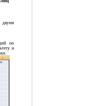
блиц
с двумя
дий по
ьтету и
ки.