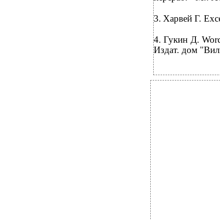
3.
Харвей Г.
Exc
4.
Гукин Д.
Word
Издат. дом "Вил