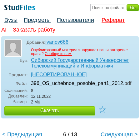
Вузы
Предметы
Пользователи
Реферат
AI
Заказать работу
ivanov666
Добавил:
Опубликованный материал нарушает ваши авторские
права?
Сообщите нам.
Сибирский Государственный Университет
Вуз:
Телекоммуникаций и Информатики
[НЕСОРТИРОВАННОЕ]
Предмет:
396_OS_uchebnoe_posobie_part1_2012
.pdf
Файл:
Скачиваний:
8
Добавлен:
12.11.2022
Размер:
2 Мб
☆
Скачать
< Предыдущая
6 / 13
Следующая >