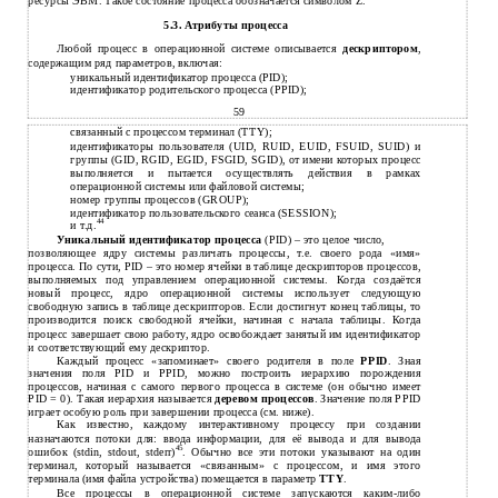
ресурсы ЭВМ. Такое состояние процесса обозначается символом Z.
5.3. Атрибуты процесса
Любой процесс в операционной системе описывается
дескриптором
,
содержащим ряд параметров, включая:
уникальный идентификатор процесса (PID);
идентификатор родительского процесса (PPID);
59
связанный с процессом терминал (TTY);
идентификаторы пользователя (UID, RUID, EUID, FSUID, SUID) и
группы (GID, RGID, EGID, FSGID, SGID), от имени которых процесс
выполняется и пытается осуществлять действия в рамках
операционной системы или файловой системы;
номер группы процессов (GROUP);
идентификатор пользовательского сеанса (SESSION);
44
и т.д.
Уникальный идентификатор процесса
(PID) – это целое число,
позволяющее ядру системы различать процессы, т.е. своего рода «имя»
процесса. По сути, PID – это номер ячейки в таблице дескрипторов процессов,
выполняемых под управлением операционной системы. Когда создаётся
новый процесс, ядро операционной системы использует следующую
свободную запись в таблице дескрипторов. Если достигнут конец таблицы, то
производится поиск свободной ячейки, начиная с начала таблицы. Когда
процесс завершает свою работу, ядро освобождает занятый им идентификатор
и соответствующий ему дескриптор.
Каждый процесс «запоминает» своего родителя в поле
PPID
. Зная
значения поля PID и PPID, можно построить иерархию порождения
процессов, начиная с самого первого процесса в системе (он обычно имеет
PID = 0). Такая иерархия называется
деревом процессов
. Значение поля PPID
играет особую роль при завершении процесса (см. ниже).
Как известно, каждому интерактивному процессу при создании
назначаются потоки для: ввода информации, для её вывода и для вывода
45
ошибок (stdin, stdout, stderr)
. Обычно все эти потоки указывают на один
терминал, который называется «связанным» с процессом, и имя этого
терминала (имя файла устройства) помещается в параметр
TTY
.
Все процессы в операционной системе запускаются каким-либо