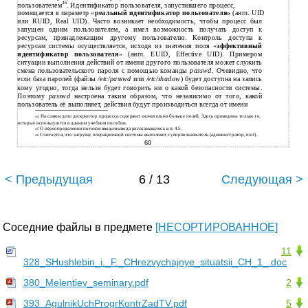
46
пользователем
. Идентификатор пользователя, запустившего процесс,
помещается в параметр «
реальный идентификатор пользователя»
(англ. UID
или RUID, Real UID). Часто возникает необходимость, чтобы процесс был
запущен одним пользователем, а имел возможность получать доступ к
ресурсам, принадлежащим другому пользователю. Контроль доступа к
ресурсам системы осуществляется, исходя из значения поля «
эффективный
идентификатор пользователя
» (англ. EUID, Effective UID). Примером
ситуации выполнения действий от имени другого пользователя может служить
смена пользовательского пароля с помощью команды
passwd
. Очевидно, что
если база паролей (файлы
/etc/passwd
или
/etc/shadow
) будет доступна на запись
кому угодно, тогда нельзя будет говорить ни о какой безопасности системы.
Поэтому
passwd
настроена таким образом, что независимо от того, какой
пользователь её выполняет, действия будут производиться всегда от имени
На самом деле дескриптор процесса содержит значительно больше полей. Здесь приведены только те,
44
которые используются в данном учебном пособии.
О переопределении потоков
ввода-вывода рассказывалось в п. 4.5.
45
Считается, что загрузку операционной системы выполняет суперпользователь (администратор, root).
46
60
< Предыдущая
6 / 13
Следующая >
Соседние файлы в предмете
[НЕСОРТИРОВАННОЕ]
11
328_SHushlebin_i._F._CHrezvychajnye_situatsii_CH_1_.doc
380_Melentiev_seminary.pdf
2
393_AgulnikUchProgrKontrZadTV.pdf
5