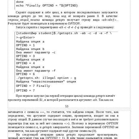
done
echo “Finally OPTIND = ”${OPTIND}
Скрипт содержит в себе цикл, в котором последовательно запускается
команда
getopts
до тех пор, пока код её возврата равен 0. В качестве
строки_опций_поиска
команда
getopts
получает строку вида «
ab:cde:f:
».
Результат будет помещаться в переменную
OPTION
.
Запуск скрипта с параметрами -
ab
-c
-d
-e
-f
-g
приведёт к следующему:
[student@wp student]$./getopts.sh -ab -c -d -e –f \
>–g<Enter>
Найдена опция a
OPTIND = 1
Найдена опция b
Она имеет параметр –c
OPTIND = 3
Найдена опция d
OPTIND = 4
Найдена опция e
Она имеет параметр –f
OPTIND = 6
./getopts.sh: illegal option – g
Найдена “нераспознаваемая” опция
OPTIND = 7 Finally
OPTIND = 7
При первом запуске (на первой итерации цикла) команда
getopts
начнёт
просмотр переменной
$1
, в которой располагается аргумент -
ab
. Так как он
53
начинается с символа «-», то считается, что найдена опция. После того, как
определено, что аргумент содержит опцию, проверяется, входит ли она в
строку опций. В данном случае она входит в неё и не требует дополнительного
параметра (так как за ней нет символа «:»). Поэтому в переменную
OPTION
помещается символ
a
, и
getopts
завершается. Значение переменной
OPTIND
не
изменяется, так как аргумент содержит ещё другие символы (
b
).
На следующей итерации цикла
getopts
продолжает просматривать
первый аргумент (так как
OPTIND
= 1). В нём также оказывается опция, но