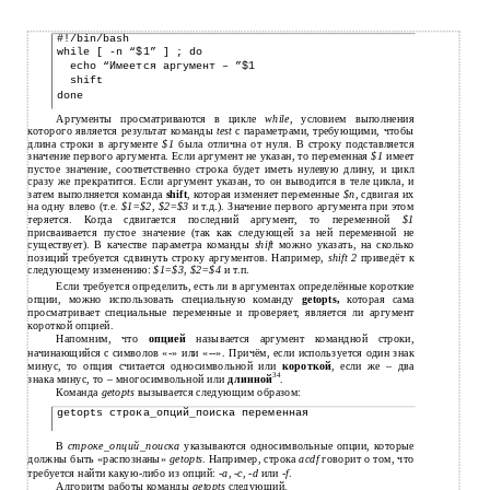
#!/bin/bash
while [ -n “$1” ] ; do
echo “Имеется аргумент – ”$1
shift
done
Аргументы просматриваются в цикле
while,
условием выполнения
которого является результат команды
test
с параметрами, требующими, чтобы
длина строки в аргументе
$1
была отлична от нуля. В строку подставляется
значение первого аргумента. Если аргумент не указан, то переменная
$1
имеет
пустое значение, соответственно строка будет иметь нулевую длину, и цикл
сразу же прекратится. Если аргумент указан, то он выводится в теле цикла, и
затем выполняется команда
shift
, которая изменяет переменные
$n
, сдвигая их
на одну влево (т.е.
$1
=
$2
,
$2
=
$3
и т.д.). Значение первого аргумента при этом
теряется. Когда сдвигается последний аргумент, то переменной
$1
присваивается пустое значение (так как следующей за ней переменной не
существует). В качестве параметра команды
shift
можно указать, на сколько
позиций требуется сдвинуть строку аргументов. Например,
shift 2
приведёт к
следующему изменению:
$1
=
$3
,
$2
=
$4
и т.п.
Если требуется определить, есть ли в аргументах определённые короткие
опции, можно использовать специальную команду
getopts,
которая сама
просматривает специальные переменные и проверяет, является ли аргумент
короткой опцией.
Напомним, что
опцией
называется аргумент командной строки,
начинающийся с символов «-» или «--». Причём, если используется один знак
минус, то опция считается односимвольной или
короткой
, если же – два
34
знака минус, то – многосимвольной или
длинной
.
Команда
getopts
вызывается следующим образом:
getopts строка_опций_поиска переменная
В
строке_опций_поиска
указываются односимвольные опции, которые
должны быть «распознаны»
getopts
. Например, строка
acdf
говорит о том, что
требуется найти какую-либо из опций:
-a
,
-c
,
-d
или
-f
.
Алгоритм работы команды
getopts
следующий.