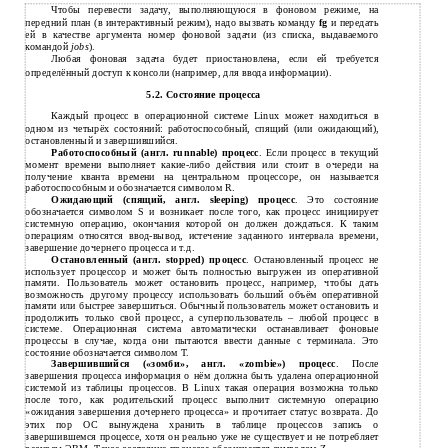
Чтобы перевести задачу, выполняющуюся в фоновом режиме, на
передний план (в интерактивный режим), надо вызвать команду
fg
и передать
ей в качестве аргумента номер фоновой задачи (из списка, выдаваемого
командой
jobs
).
Любая фоновая задача будет приостановлена, если ей требуется
определённый доступ к консоли (например, для ввода информации).
5.2. Состояние процесса
Каждый процесс в операционной системе Linux может находиться в
одном из четырёх состояний: работоспособный, спящий (или ожидающий),
остановленный и завершившийся.
Работоспособный (англ. runnable) процесс
. Если процесс в текущий
момент времени выполняет
какие-либо
действия или стоит в очереди на
получение кванта времени на центральном процессоре, он называется
работоспособным и обозначается символом R.
Ожидающий (спящий, англ. sleeping) процесс
. Это состояние
обозначается символом S и возникает после того, как процесс инициирует
системную операцию, окончания которой он должен дождаться. К таким
операциям относятся
ввод-вывод,
истечение заданного интервала времени,
завершение дочернего процесса и т.д.
Остановленный (англ. stopped) процесс
. Остановленный процесс не
использует процессор и может быть полностью выгружен из оперативной
памяти. Пользователь может остановить процесс, например, чтобы дать
возможность другому процессу использовать больший объём оперативной
памяти или быстрее завершиться. Обычный пользователь может остановить и
продолжить только свой процесс, а суперпользователь – любой процесс в
системе. Операционная система автоматически останавливает фоновые
процессы в случае, когда они пытаются ввести данные с терминала. Это
состояние обозначается символом Т.
Завершившийся («зомби», англ. «zombie») процесс
. После
завершения процесса информация о нём должна быть удалена операционной
системой из таблицы процессов. В Linux такая операция возможна только
после того, как родительский процесс выполнит системную операцию
«ожидания завершения дочернего процесса» и прочитает статус возврата. До
этих пор ОС вынуждена хранить в таблице процессов запись о
завершившемся процессе, хотя он реально уже не существует и не потребляет