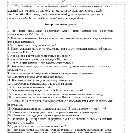
54
Таким образом, если необходимо, чтобы какая-то команда выполнялась
каждый раз при входе в систему, то эту команду надо поместить в файл
.bash_profile
. Например, для вывода текущей даты и времени при входе в
систему в файл
.bash_profile
надо добавить команду
date
.
Контрольные вопросы
Что такое командная оболочка? Какие типы командных оболочек
1.
используются в ОС Linux?
Что такое команда? Какая информация обычно содержится в приглашении
2.
для ввода команды?
Что такое опция и длинная опция?
3.
Какие клавиши можно использовать для редактирования командной строки
4.
в оболочке BASH?
Как можно ввести многострочные команды?
5.
Как получить справку о команде в ОС Linux?
6.
Перечислите команды для работы с каталогами.
7.
Как одной командой показать содержимое указанного каталога и всех его
8.
подкаталогов?
Как просмотреть содержимое файла в интерактивном режиме?
9.
10.
Для чего используется команда
touch
?
11.
Как одной командой удалить непустой каталог?
12.
Перечислите команды для работы с файлами.
13.
Что выполняет команда
ls
–l
?
14.
Как изменить права доступа к файлам или каталогам?
15.
Как организовать последовательное выполнение нескольких команд?
16.
В чём отличие использования «;» и «&&» в списках команд?
17.
Какие три потока для взаимодействия с пользователем имеет исполняемая
программа?
18.
Как перенаправить потоки
ввода-вывода? В чём отличие «>» от «>>»?
19.
Какой способ взаимодействия программ называется конвейером?
20.
Назовите команду для смены пароля пользователя.
21.
В каком файле хранится информация о пользователе системы? Опишите
формат этого файла.
22.
Для чего предназначена команда
mount
?
23.
Что такое среда окружения? Как получить список всех переменных среды
окружения? Как установить новые значения для переменных среды