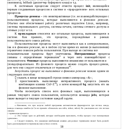
своппинга), bdflush (диспетчер буферного кэша) и т.д.
системным процессам следует отнести процесс
init
, являющийся
К
первым создаваемым процессом в системе и «прародителем» всех остальных
процессов.
Процессы-демоны
–
это неинтерактивные (т.е. не взаимодействующие с
пользователями) процессы, которые выполняются в
фоновом режиме
.
Обычно они обеспечивают работу различных подсистем Linux, например,
системы терминального доступа, системы печати, системы сетевого доступа и
сетевых услуг и т.п.
прикладным
относятся все остальные процессы, выполняющиеся в
К
системе. Как правило, это процессы, порождённые в рамках
пользовательского сеанса работы.
Пользовательские процессы могут выполняться как в
интерактивном
,
так и в
фоновом режиме
, но в любом случае время их жизни (и выполнения)
ограничено сеансом работы пользователя. При выходе из системы все
пользовательские процессы будут уничтожены.
Интерактивные
процессы
41
связаны с определённым терминалом
и через него взаимодействуют с
пользователем.
Фоновые
процессы выполняются независимо от пользователя и
(псевдо)параллельно. Из фонового процесса можно создать процесс-демон,
42
для чего ему следует отключиться от терминала
.
Запустить процесс на выполнение в фоновом режиме
можно одним из
следующих способов:

указать в конце командной строки символ амперсанд «&»;

приостановить выполнение интерактивного процесса (нажать
43
комбинацию клавиш Ctrl+Z
), а затем командой
bg
запустить его на
фоновое выполнение.
Чтобы посмотреть список всех фоновых задач, выполняющихся в
рамках текущего сеанса пользователя, используется команда
jobs
, которая
также выведет и текущее состояние каждой задачи.
Напомним, что при запуске любой программы автоматически формируются три потока: ввода,
41
вывода и вывода ошибок (в Cи их принято обозначать как stdin, stdout, stderr). По умолчанию все эти потоки
связаны
терминалом процесса.
с
Это только одно из действий, которые необходимо выполнить, чтобы процесс стал полноценным
42
«демоном».
Следует помнить, что указанная комбинация клавиш для разных терминалов может быть разной.
43
Здесь рассматриваются терминалы класса linux и xterm.
58