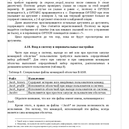
она требует параметр (в
строке_опций_поиска
после символа
b
стоит
двоеточие). Поэтому
getopts
проверяет, указан ли следом за этой опцией
параметр. В данном случае он указан и равен -
c
, поэтому в
OPTION
помещается
b
, а
OPTARG
приравнивается к -
c
. Переменная
OPTIND
при этом
указывает на аргумент с номером 3, так как текущий аргумент больше не
содержит символов, а 2-й аргумент относился к найденной опции.
Далее аналогично просматриваются остальные аргумента до аргумента,
содержащего опцию
-g
. Она считается нераспознанной. Поэтому на экран
выдаётся сообщение об ошибке (так как никаких указаний по его устранению
не было), и в переменную
OPTION
помещается символ «?».
Цикл продолжается до тех пор, пока не будут просмотрены все
аргументы.
4.18. Вход в систему и первоначальные настройки
Часто при входе в систему, выходе из неё или при простом запуске
37
командной оболочки
пользователю требуется выполнить определённый
38
набор действий
. Для этого при запуске и при завершении командная
оболочка выполняет определённый набор скриптов, располагаемых в
домашнем каталоге пользователя (таблица 8).
Таблица 8. Специальные файлы командной оболочки BASH.
Файл
Назначение
.bash_history
Содержит историю всех введённых пользователем команд.
.bash_profile
Исполняется оболочкой при входе пользователя в систему.
.bash_logout
Исполняется оболочкой при выходе пользователя из системы.
.bashrc
Выполняется при простом запуске пользователем оболочки.
Обратите внимание, что все эти файлы имеют имена, начинающиеся с
.bash
.
Кроме этого, в правах на файлы
~/.bash*
не указана возможность их
исполнения. Это потому, что командой, исполняющей эти файлы, всегда
является сама командная оболочка.
Такой запуск также называется «интерактивным».
37
Например, пользователю необходимо выводить информацию, имеется ли в его электронном почтовом
38
ящике письма, или записать в журнал время и дату, когда он вошёл в систему и т.п.