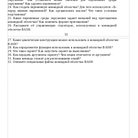
окружения? Как удалить переменную?
24.
Как создать переменную командной оболочки? Для чего используется «$»
перед именем переменной? Как организовать массив? Что такое условная
подстановка?
25.
Какие переменные среды окружения задают внешний вид приглашения
командной оболочки? Как изменить формат приглашения?
26.
Расскажите об управляющих структурах, используемых в командной
оболочке BASH.
55
27.
Какие циклические конструкции можно использовать в командной оболочке
BASH?
28.
Как определяются функции использовать в командной оболочке BASH?
29.
Что такое скрипт? Как запустить скрипт на выполнение?
30.
Как передать аргументы скрипту? Чем опция отличается от аргумента?
31.
Какая команда служит для распознавания опций?
32.
Опишите специальные файлы командной оболочки BASH.