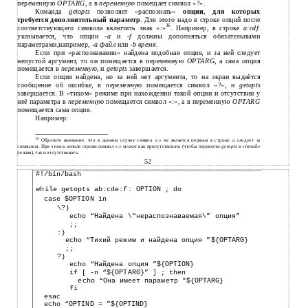
переменную
OPTARG,
а в
переменную
помещает символ «?».
Команда
getopts
позволяет «распознать»
опции
,
для которых
требуется дополнительный параметр
. Для этого надо в строке опций после
36
соответствующего символа включить знак «:»
. Например, в строке
a:cdf:
указывается, что опции -
a
и -
f
должны дополняться обязательными
параметрами,например, -
a
файл
или -
b
время
.
Если при «распознавании» найдена подобная опция, и за ней следует
непустой аргумент, то он помещается в переменную
OPTARG
, а сама опция
помещается в
переменную
, и
getopts
завершается.
Если опция найдена, но за ней нет аргумента, то на экран выдаётся
сообщение об ошибке, в
переменную
помещается символ «?», и
getopts
завершается. В «тихом» режиме при нахождении такой опции и отсутствии у
неё параметра в
переменную
помещается символ «:», а в переменную
OPTARG
помещается сама опция.
Например:
36
Обратите внимание, что в данном случае символ «:» не является первым в строке, а следует за
символом. При этом в начале строки символ «:» может как присутствовать (чтобы перевести
getopts
в «тихий»
режим), так и отсутствовать.
52
#!/bin/bash
while getopts ab:cde:f: OPTION ; do
case $OPTION in
\?)
echo “Найдена \“нераспознаваемая\” опция”
;;
:)
echo “Тихий режим и найдена опция ”${OPTARG}
;;
?)
echo “Найдена опция ”${OPTION}
if [ -n “${OPTARG}” ] ; then
echo “Она имеет параметр ”${OPTARG}
fi
esac
echo “OPTIND = ”${OPTIND}