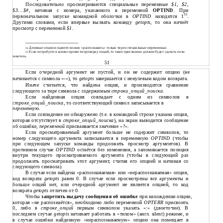
Последовательно просматриваются специальные переменные
$1
,
$2
,
$3
…
$#
, начиная с номера, указанного в переменной
OPTIND
. При
35
первоначальном запуске командной оболочки в
OPTIND
находится 1
.
Другими словами, если впервые вызвать команду
getopts
, то она начнёт
просмотр с переменной
$1
.
Длинные опции в скрипте можно «распознавать» только через специальные переменные.
34
Если потребуется заново провести проверку опций, то такое присвоение должен будет сделать поль-
35
зователь.
51
Если очередной аргумент не пустой, и он не содержит опцию (не
начинается с символа «-»), то
getopts
завершается с ненулевым кодом возврата.
Иначе считается, что найдена опция, и производится сравнение
следующего за тире символа с содержимым
строки_опций_поиска
.
Если найденная опция совпадает с одним из символов в
строке_опций_поиска
, то соответствующий символ записывается в
переменную
.
Если совпадение не обнаружено (т.е. в командной строке указана опция,
которая отсутствует в
строке_опций_поиска
), на экран выводится сообщение
об ошибке,
переменной
присваивается значение «?».
Если просматриваемый аргумент больше не содержит символов, то
номер следующего аргумента записывается в переменную
OPTIND
(чтобы
при следующем запуске команды продолжить просмотр аргументов). В
противном случае
OPTIND
остаётся без изменения, а запоминается позиция
внутри текущего просматриваемого аргумента (чтобы в следующий раз
продолжить просматривать этот аргумент, считая его опцией и начиная со
следующего символа).
В случае если найдена «распознаваемая» или «нераспознаваемая» опция,
код возврата
getopts
равен 0. В случае если просмотрены все аргументы и
больше опций нет, или очередной аргумент не является опцией, то код
возврата
getopts
отличен от 0.
Чтобы
запретить выдачу сообщения об ошибке
при нахождении опции,
которая «не распознаётся», необходимо либо переменной
OPTERR
присвоить
0, либо в
строке_опций
первым символом указать «:» (двоеточие). В
последнем случае
getopts
начинает работать в «тихом» (англ. silent) режиме, и
в случае ошибки найденную «нераспознаваемую» опцию она помещает в