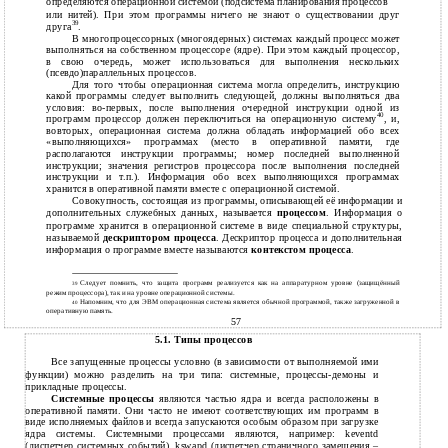
определяются операционной системой (подсистема планирования процессов
или нитей). При этом программы ничего не знают о существовании друг
39
друга
.
В многопроцессорных (многоядерных) системах каждый процесс может
выполняться на собственном процессоре (ядре). При этом каждый процессор,
в свою очередь, может использоваться для выполнения нескольких
(псевдо)параллельных процессов.
Для того чтобы операционная система могла определить, инструкцию
какой программы следует выполнить следующей, должны выполняться два
условия: во-первых, после выполнения очередной инструкции одной из
40
программ процессор должен переключиться на операционную систему
, и,
вовторых, операционная система должна обладать информацией обо всех
«выполняющихся» программах (место в оперативной памяти, где
располагаются инструкции программы; номер последней выполненной
инструкции; значения регистров процессора после выполнения последней
инструкции и т.п.). Информация обо всех выполняющихся программах
хранится в оперативной памяти вместе с операционной системой.
Совокупность, состоящая из программы, описывающей её информации и
дополнительных служебных данных, называется
процессом
. Информация о
программе хранится в операционной системе в виде специальной структуры,
называемой
дескриптором процесса
. Дескриптор процесса и дополнительная
информация о программе вместе называются
контекстом процесса
.
Следует помнить, что защита программ реализуется как на аппаратурном уровне (защищённый
39
режим процессора), так и на уровне операционной системы.
Напомним, что для ЭВМ операционная система является обычной программой, также загруженной в
40
оперативную память.
57
5.1. Типы процессов
Все запущенные процессы условно (в зависимости от выполняемой ими
функции) можно разделить на три типа: системные, процессы-демоны и
прикладные процессы.
Системные процессы
являются частью ядра и всегда расположены в
оперативной памяти. Они часто не имеют соответствующих им программ в
виде исполняемых файлов и всегда запускаются особым образом при загрузке
ядра системы. Системными процессами являются, например: keventd
(диспетчер системных событий), kswapd (диспетчер страничного замещения –