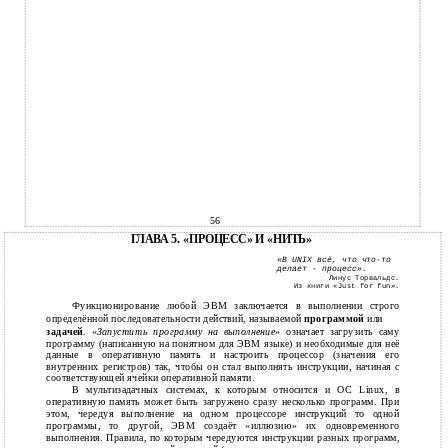
56
ГЛАВА 5. «ПРОЦЕСС» И «НИТЬ»
«В UNIX всё, что что-то
делает - процесс».
Линус Торвальдс.
Из книги «Just for fun».
Функционирование любой ЭВМ заключается в выполнении строго
определённой последовательности действий, называемой
программой
или
задачей
. «
Запустить программу на выполнение
» означает загрузить саму
программу (написанную на понятном для ЭВМ языке) и необходимые для неё
данные в оперативную память и настроить процессор (значения его
внутренних регистров) так, чтобы он стал выполнять инструкции, начиная с
соответствующей ячейки оперативной памяти.
В мультизадачных системах, к которым относится и ОС Linux, в
оперативную память может быть загружено сразу несколько программ. При
этом, чередуя выполнение на одном процессоре инструкций то одной
программы, то другой, ЭВМ создаёт «иллюзию» их одновременного
выполнения. Правила, по которым чередуются инструкции разных программ,