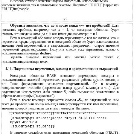
В первом случае в качестве индекса могут быть использованы как
числовые значения, так и символьные лексемы. Например: FRUIT[0]=apple или
FRUIT[first]=apple.
38
Обратите внимание
,
что до и после знака «=» нет пробелов!!!
Если
поставить пробелы, например, так x = 1, то командная оболочка будет
считать, что введена команда x, и она имеет два параметра: = и 1.
Если в командной оболочке создать переменную с тем же именем, что и
переменная среды окружения, то в командной оболочке будет использоваться
значение этой переменной, а в запускаемых программах – старое значение
переменной среды окружения. Получить список всех переменных можно с
использованием команды
declare
.
Удалить значение переменной или массива можно также с
использованием команды
unset
.
4.11. Подстановка переменных, команд и арифметических выражений
Командная оболочка BASH позволяет формировать команды с
использованием значений переменных, результатов работы других команд и
т.п. Такое формирование называется
подстановкой.
Т.е. в команду
«подставляется» что-либо (переменная, вывод другой команды и т.п.). Для
подстановки используется либо символ $, либо выражение, заключённое в
обратные апострофы (`выражение`).
Если в тексте команды встречается символ
«$»,
то следующий за ним
текст до пробела или конца команды интерпретируется как имя переменной,
значение которой подставляется в текст команды. Например:
[student@wp1 student]$FRUIT=Апельсин<Enter>
[student@wp1 student]$echo “Фрукт ”$FRUIT<Enter>
Фрукт Апельсин
[student@wp1 student]$_
В примере создаётся одна переменная командной оболочки (
FRUIT
),