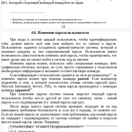
file1
, который следующей командой выводится на экран.
Подробнее о команде
sort
смотрите в электронном справочнике
man
.
21
Например, для фильтрации лишних данных или оформления их определённым образом и т.п.
22
33
4.6. Изменение пароля пользователя
При входе в систему каждый пользователь, чтобы идентифицировать
себя, должен ввести своё имя (или выбрать его из списка) и пароль.
Пользователи задаются (создаются) администратором системы, который и
назначает каждому из них первоначальный пароль. Пользователи имеют
возможность самостоятельно изменить свой пароль, чтобы гарантировать, что
никто кроме них не сможет войти в систему под их именем.
Изменить пароль можно, используя либо специальные команды, либо
графические оболочки, которые, по сути, просто спрашивают у пользователя
необходимую информацию и вызывают соответствующие команды.
23
Если информация о пользователях хранится на этом же компьютере
, то
изменить пароль можно при помощи команды
passwd
. Если компьютер
подключён к сети, в которой используется сетевая система паролей (англ.
Network Information Service, NIS), то смена пароля производится с помощью
24
команды
yppasswd
.
При изменении пароля система сначала запросит текущий пароль
пользователя (чтобы кто-то другой не смог его сменить), затем – новый
пароль и его подтверждение (т.е. новый пароль ещё раз).
После ввода нового пароля система проверит, подходит ли он под
имеющиеся требования безопасности и, если всё в порядке, то изменит его.
Если же новый пароль не удовлетворяет этим требованиям, или новый пароль
не совпадает с подтверждением, то система сообщит об ошибке и попросит
ввести новый пароль заново. Например:
[student@wp1 student]$yppasswd<Enter>
Old password: