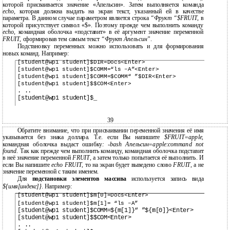
которой присваивается значение «Апельсин». Затем выполняется команда
echo
, которая должна выдать на экран текст, указанный ей в качестве
параметра. В данном случае параметром является строка
“Фрукт “$FRUIT
, в
которой присутствует символ «$». Поэтому прежде чем выполнить команду
echo
, командная оболочка «подставит» в её аргумент значение переменной
FRUIT
, сформировав тем самым текст
“Фрукт Апельсин”
.
Подстановку переменных можно использовать и для формирования
новых команд. Например:
[student@wp1 student]$DIR=Docs<Enter>
[student@wp1 student]$COMM=“ls –A”<Enter>
[student@wp1 student]$COMM=$COMM“ ”$DIR<Enter>
[student@wp1 student]$$COM<Enter>
. ..
[student@wp1 student]$_
39
Обратите внимание, что при присваивании переменной значения её имя
указывается без знака доллара. Т.е. если Вы напишите
$FRUIT=apple
,
командная оболочка выдаст ошибку
:
-bash
Апельсин=apple:command not
found
. Так как прежде чем выполнить команду, командная оболочка подставит
в неё значение переменной
FRUIT
, а затем только попытается её выполнить. И
если Вы напишите
echo FRUIT
, то на экран будет выведено слово
FRUIT
, а не
значение переменной с таким именем.
Для
подстановки элементов массива
используется запись вида
${имя[индекс]}
. Например:
[student@wp1 student]$m[0]=Docs<Enter>
[student@wp1 student]$m[1]= “ls –A”
[student@wp1 student]$COMM=${m[1]}“ ”${m[0]}<Enter>
[student@wp1 student]$$COM<Enter>
. ..