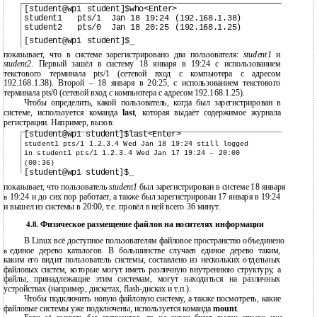
[student@wp1
student]$who<Enter>
student1
pts/1
Jan
18
19:24
(192.168.1.38)
student2
pts/0
Jan
18
20:25
(192.168.1.25)
[student@wp1
student]$_
показывает, что в системе зарегистрировано два пользователя:
student1
и
student2
. Первый зашёл в систему 18 января в 19:24 с использованием
текстового терминала pts/1 (сетевой вход с компьютера с адресом
192.168.1.38). Второй – 18 января в 20:25, с использованием текстового
терминала pts/0 (сетевой вход с компьютера с адресом 192.168.1.25).
Чтобы определить, какой пользователь, когда был зарегистрирован в
системе, используется команда
last
, которая выдаёт содержимое журнала
регистрации. Например, вызов:
[student@wp1 student]$last<Enter>
student1 pts/1 1.2.3.4 Wed Jan 18 19:24 still logged
in student1 pts/1 1.2.3.4 Wed Jan 17 19:24 – 20:00
(00:36)
[student@wp1 student]$_
показывает, что пользователь
student1
был зарегистрирован в системе 18 января
19:24 и до сих пор работает, а также был зарегистрирован 17 января в 19:24
в
и вышел из системы в 20:00, т.е. провёл в ней всего 36 минут.
Физическое размещение файлов на носителях информации
4.8.
В
Linux всё доступное пользователям файловое пространство объединено
единое дерево каталогов. В большинстве случаев единое дерево таким,
в
каким его видит пользователь системы, составлено из нескольких отдельных
файловых систем, которые могут иметь различную внутреннюю структуру, а
файлы, принадлежащие этим системам, могут находиться на различных
устройствах (например, дискетах,
flash-дисках и т.п.).
Чтобы подключить новую файловую систему, а также посмотреть, какие
файловые системы уже подключены, используется команда
mount
.