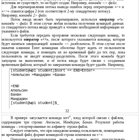
источник не существует, то он будет создан. Например,
команда >> файл.
Для перенаправления потока вывода ошибок перед операторами «>» и
«>>» ставится цифра 2 (что соответствует 2-му стандартному потоку).
Например,
команда 2> файл
.
Поток ввода может быть перенаправлен, используя
оператор «<»
:
команда < файл.
В этом случае любая попытка получения командой данных
со стандартного потока ввода приведёт к чтению необходимой информации из
указанного файла.
Если требуется передать программе несколько следующих команд, то
используется
оператор «<<»
, после которого указывается команда, которая
будет являться завершающей:
команда << разделитель
. В этом случае после
нажатия клавиши Enter командная оболочка будет ждать от пользователя
следующие команды, и помещать их во временный файл до тех пор, пока
пользователь не введёт команду-разделитель. После этого
команда
будет
запущена на выполнение, и её поток ввода будет связан с созданным
временным файлом, который по завершении команды будет удалён. Например,
[student@wp1 student]$sort << END<Enter>
>Апельсин >Мандарин >Банан
>END
Апельсин
Банан
Мандарин
[student@wp1 student]$_
32
21
В примере запускается команда
sort
, вход которой связан с файлом,
содержащим три строки:
Апельсин
,
Мандарин
,
Банан
. Результат работы
команды – отсортированные по алфавиту строки файла.
Следует отметить, что при ожидании команд пользователя, помещаемых
во временный файл, формат командной строки изменился на «>».
Операторы перенаправления ввода и вывода могут присутствовать