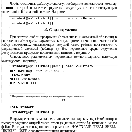
Чтобы отключить файловую систему, необходимо использовать команду
umount
, которой в качестве аргумента следует указать соответствующую
точку в общей файловой системе. Например:
[student@wp1 student]$umount /mnt/fl<Enter>
[student@wp1 student]$
4.9. Среда окружения
При запуске любой программы (в том числе и командной оболочки) в
системе создаётся
среда окружения
, которая кроме прочего включает в себя
набор переменных, описывающих текущий сеанс работы пользователя с
операционной системой (таблица 3). Все переменные среды окружения
доступны всем процессам пользователя, начиная с текущего.
Список всех установленных переменных можно получить, используя
команду
env
. Например,
[student@wp1 student]$env | head -5<Enter>
HOSTNAME=wp1.csc.neic.nsk.su
TERM=linux
SHELL=/bin/bash
HISTSIZE=1000
29
Подробнее о команде
mount
смотрите в электронном справочнике
man
.
37
USER=student
[student@wp1 student]$_
В примере вывод команды
env
направлен на вход команды
head,
которая
выводит заданное опцией число строк (в данном случае 5), начиная с начала
файла. В результате выдано пять переменных: HOSTNAME, TERM, SHELL,
HISTSIZE, USER с соответствующими значениями.