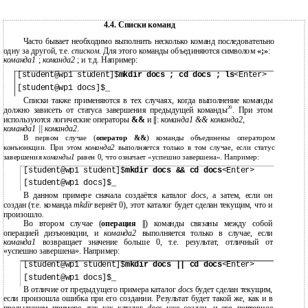
4.4. Списки команд
Часто бывает необходимо выполнить несколько команд последовательно
одну за другой, т.е.
списком
. Для этого команды объединяются символом
«;»
:
команда1
;
команда2
; и т.д. Например:
[student@wp1 student]$
mkdir docs ; cd docs ; ls
<Enter>
[student@wp1 docs]$_
Списки также применяются в тех случаях, когда выполнение команды
20
должно зависеть от статуса завершения предыдущей команды
. При этом
используются логические операторы
&&
и
||
:
команда1 && команда2
,
команда1 || команда2
.
В первом случае (
оператор &&
) команды объединены оператором
конъюнкции. При этом
команда2
выполняется только в том случае, если статус
завершения
команды1
равен 0, что означает «успешно завершена». Например:
[student@wp1 student]$
mkdir docs && cd docs
<Enter>
[student@wp1 docs]$_
В данном примере сначала создаётся каталог
docs
, а затем, если он
создан (т.е. команда
mkdir
вернёт 0), этот каталог будет сделан текущим, что и
произошло.
Во втором случае (
операция ||
) команды связаны между собой
операцией дизъюнкции, и
команда2
выполняется только в случае, если
команда1
возвращает значение больше 0, т.е. результат, отличный от
«успешно завершена». Например:
[student@wp1 student]$
mkdir docs || cd docs
<Enter>
[student@wp1 docs]$_
В отличие от предыдущего примера каталог
docs
будет сделан текущим,
если произошла ошибка при его создании. Результат будет такой же, как и в