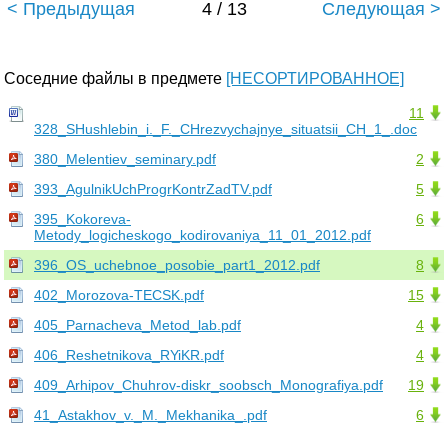
< Предыдущая
4 / 13
Следующая >
Соседние файлы в предмете
[НЕСОРТИРОВАННОЕ]
11
328_SHushlebin_i._F._CHrezvychajnye_situatsii_CH_1_.doc
380_Melentiev_seminary.pdf
2
393_AgulnikUchProgrKontrZadTV.pdf
5
395_Kokoreva-
6
Metody_logicheskogo_kodirovaniya_11_01_2012.pdf
396_OS_uchebnoe_posobie_part1_2012.pdf
8
402_Morozova-TECSK.pdf
15
405_Parnacheva_Metod_lab.pdf
4
406_Reshetnikova_RYiKR.pdf
4
409_Arhipov_Chuhrov-diskr_soobsch_Monografiya.pdf
19
41_Astakhov_v._M._Mekhanika_.pdf
6