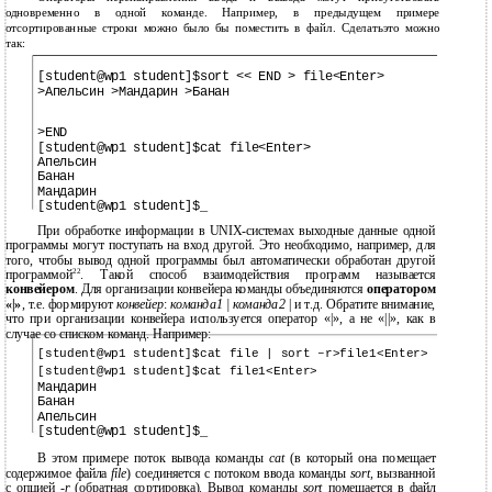
одновременно в одной команде. Например, в предыдущем примере
отсортированные строки можно было бы поместить в файл. Сделатьэто можно
так:
[student@wp1 student]$sort << END > file<Enter>
>Апельсин >Мандарин >Банан
>END
[student@wp1 student]$cat file<Enter>
Апельсин
Банан
Мандарин
[student@wp1 student]$_
При обработке информации в UNIX-системах выходные данные одной
программы могут поступать на вход другой. Это необходимо, например, для
того, чтобы вывод одной программы был автоматически обработан другой
22
программой
. Такой способ взаимодействия программ называется
конвейером
. Для организации конвейера команды объединяются
оператором
«|»
, т.е. формируют
конвейер
:
команда1 | команда2
| и т.д. Обратите внимание,
что при организации конвейера используется оператор «|», а не «||», как в
случае со списком команд. Например:
[student@wp1 student]$cat file | sort –r>file1<Enter>
[student@wp1 student]$cat file1<Enter>
Мандарин
Банан
Апельсин
[student@wp1 student]$_
В этом примере поток вывода команды
cat
(в который она помещает
содержимое файла
file
) соединяется с потоком ввода команды
sort,
вызванной
с опцией -
r
(обратная сортировка). Вывод команды
sort
помещается в файл