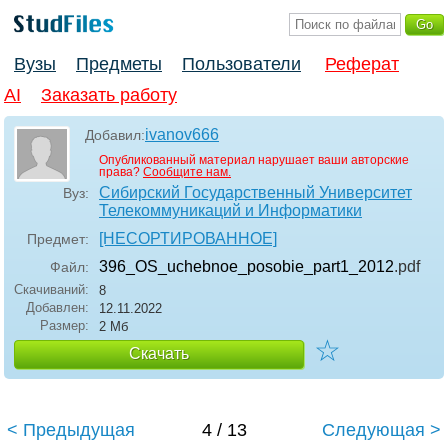
Вузы
Предметы
Пользователи
Реферат
AI
Заказать работу
ivanov666
Добавил:
Опубликованный материал нарушает ваши авторские
права?
Сообщите нам.
Сибирский Государственный Университет
Вуз:
Телекоммуникаций и Информатики
[НЕСОРТИРОВАННОЕ]
Предмет:
396_OS_uchebnoe_posobie_part1_2012
.pdf
Файл:
Скачиваний:
8
Добавлен:
12.11.2022
Размер:
2 Мб
☆
Скачать
< Предыдущая
4 / 13
Следующая >