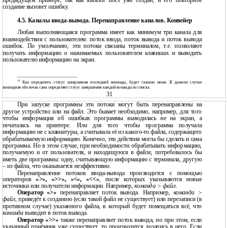
предыдущем примере, так как каталог
docs
уже создан, и его повторное
создание вызовет ошибку.
4.5. Каналы ввода-вывода. Перенаправление каналов. Конвейер
Любая выполняющаяся программа имеет как минимум три канала для
взаимодействия с пользователем: поток ввода, поток вывода и поток вывода
ошибок. По умолчанию, эти потоки связаны терминалом, т.е. позволяют
получать информацию о нажимаемых пользователем клавишах и выводить
пользователю информацию на экран.
20
Как определить статус завершения последней команды, будет сказано ниже. В данном случае
командная оболочка сама определяет статус завершения каждой команды из списка.
31
При запуске программы эти потоки могут быть перенаправлены на
другое устройство или на файл. Это бывает необходимо, например, для того
чтобы информация об ошибках программы выводилась не на экран, а
печаталась на принтере. Или для того чтобы программа получала
информацию не с клавиатуры, а считывала её из какого-то файла, содержащего
обрабатываемую информацию. Конечно, эти действия могла бы сделать и сама
программа. Но в этом случае, при необходимости обрабатывать информацию,
получаемую и от пользователя, и находящуюся в файле, потребовалось бы
иметь две программы: одну, считывающую информацию с терминала, другую
– из файла, что оказывается неэффективно.
Перенаправление потоков ввода-вывода производится с помощью
операторов
«>», «>>», «<», «<<»
, после которых указываются новые
источники или получатели информации. Например,
команда > файл
.
Оператор «>»
перенаправляет поток вывода. Например,
команда >
файл
, приведёт к созданию (если такой файл не существует) или перезаписи (в
противном случае) указанного файла, в который будет помещаться всё, что
команда
выводит в поток вывода.
Оператор «>>»
также перенаправляет поток вывода, но при этом, если
указанный приёмник уже существует, то производится дозапись в него. Если