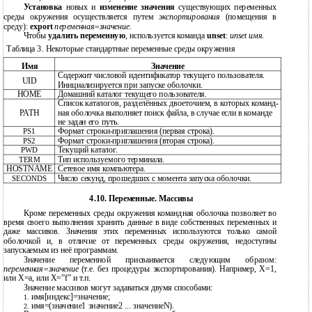
Установка
новых и
изменение значения
существующих переменных
среды окружения осуществляется путем
экспортирования
(помещения в
среду):
export
переменная=значение
.
Чтобы
удалить переменную
, используется команда
unset
:
unset имя
.
Таблица 3. Некоторые стандартные переменные среды окружения
Имя
Значение
Содержит числовой идентификатор текущего пользователя.
UID
Инициализируется при запуске оболочки.
HOME
Домашний каталог текущего пользователя.
Список каталогов, разделённых двоеточием, в которых команд-
PATH
ная оболочка выполняет поиск файла, в случае если в команде
не задан его путь.
Формат строки-приглашения (первая строка).
PS1
Формат строки-приглашения (вторая строка).
PS2
Текущий каталог.
PWD
Тип используемого терминала.
TERM
HOSTNAME
Сетевое имя компьютера.
Число секунд, прошедших с момента запуска оболочки.
SECONDS
4.10. Переменные. Массивы
Кроме переменных среды окружения командная оболочка позволяет во
время своего выполнения хранить данные в виде собственных переменных и
даже массивов. Значения этих переменных используются только самой
оболочкой и, в отличие от переменных среды окружения, недоступны
запускаемым из неё программам.
Значение переменной присваивается следующим образом:
переменная=значение
(т.е. без процедуры экспортирования). Например, X=1,
или X=а, или X=”f” и т.п.
Значение массивов могут задаваться двумя способами:
имя[индекс]=значение;
1.
имя=(значение1 значение2 ... значениеN).
2.