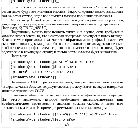
[student@wp1 student]$_
Если в качестве индекса массива указать символ «*» или «@», то
результатом будут все элементы массива. Такую операцию можно выполнять
только в том случае, когда все элементы массива проинициализированы.
Запись вида
${имя}
можно использовать и для подстановки переменной,
например, в том случае, если имя переменной содержит символ подчёркивания.
Например,
${FRUIT_APPLE}
.
Подстановку можно использовать также и в случае, если требуется в
команде использовать то, что некоторая программа помещает в поток вывода.
В этом случае программа заключается в
обратные апострофы.
Прежде чем
выполнить команду, командная оболочка выполнит программу, заключённую
в обратные апострофы, затем всё, что она поместит в поток вывода, будет
подставлено в командную строку, и только затем команда будет выполнена.
Например:
[student@wp1 student]$DATE=`date`<Enter>
[student@wp1 student]$echo $DATE
Ср. нояб. 30 13:32:23 NOVT 2011
[student@wp1 student]$_
Переменной
DATE
присваивается текст, который должна была вывести
на экран команда
date
, т.е. текущую системную дату. Затем на экран выводится
значение переменной
DATE
.
Командная оболочка позволяет выполнять арифметические операции.
Для этого выражение, которое необходимо
интерпретировать как
арифметическое
, заключается в двойные круглые скобки, и перед ним
ставится знак доллара. Например, в результате выполнения команды:
[student@wp1 student]$foo=$((((5+3*2)–4)/2))<Enter>
[student@wp1 student]$echo $foo
40