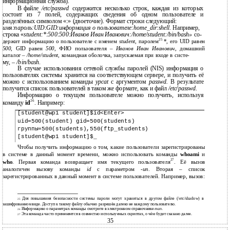
информационная служба).
В
файле
/etc/passwd
содержится несколько строк, каждая из которых
состоит из 7 полей, содержащих сведения об одном пользователе и
разделённых символом «:» (двоеточие). Формат строки следующий:
имя:пароль:UID:GID:информация о пользователе:home_dir:shell
. Например,
строка «
student:*:500:500:Иванов Иван Иванович:/home/student:/bin/bash»
со-
25
держит информацию о пользователе с именем
student
, паролем
*, его UID равен
500
, GID равен
500
, ФИО пользователя –
Иванов Иван Иванович
, домашний
каталог –
/home/student
, командная оболочка, запускаемая при входе в систе-
му,
–
/bin/bash
.
В
случае использования сетевой службы паролей (NIS) информация о
пользователях системы хранится на соответствующем сервере, и получить её
можно с использованием команды
ypcat
с аргументом
passwd.
В результате
получится список пользователей в таком же формате, как и файл
/etc/passwd
.
Информацию о текущем пользователе можно получить, используя
26
команду
id
. Например:
[student@wp1 student]$id<Enter>
uid=500(student) gid=500(students)
группы=500(students),550(ftp_students)
[student@wp1 student]$_
Чтобы получить информацию о том, какие пользователи зарегистрированы
в системе в данный момент времени, можно использовать команды
whoami
и
27
who
. Первая команда возвращает имя текущего пользователя
. Её вызов
аналогичен вызову команды
id
с параметром -
un
. Вторая – список
зарегистрированных в данный момент в системе пользователей. Например, вызов:
Для повышения безопасности системы пароли могут храниться в другом файле (/etc/shadow) в
25
зашифрованном виде. Доступ к такому файлу обычно разрешён далеко не каждому пользователю.
Информацию о параметрах команды смотрите в электронном справочнике
man
.
26
Эта команда часто применяется в совместно используемых скриптах, о чём будет сказано далее.
27
35