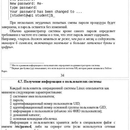
New password: Re-
type password:
Your password has been changed to ...
[student@wp1 student]$_
При нескольких неудачных попытках смены пароля процедура будет
завершена, и пароль останется без изменений.
Обычно администратор системы кроме самого пароля определяет
требования о частоте его смены и о том, что этот пароль может содержать.
Например, «
пароль должен меняться не реже, чем раз в месяц и содержать
минимум 6 символов, включающих маленькие и большие латинские буквы и
цифры
».
23
Место хранения информации о пользователях определяется администратором системы.
24
Первые две буквы (yp) показывают, что используется система NIS, которая ранее называлась Yellow
Pages.
34
4.7. Получение информации о пользователях системы
Каждый пользователь операционной системы Linux описывается как
минимум следующими характеристиками:
системное имя пользователя;

пароль;

идентификационный номер пользователя UID;

идентификационный номер основной группы пользователя GID;

информация о пользователе (обычно это ФИО пользователя);

домашний каталог;

основная командная оболочка.

Информация о пользователях хранится либо в специальном файле с
именем
/etc/passwd
, либо на сервере сети (если используется сетевая