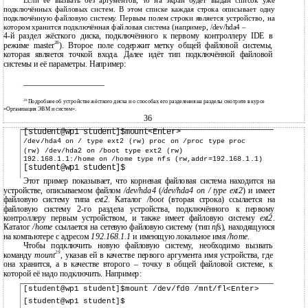
Если её вызвать без аргументов, то на экран будет выдан список уже
подключённых файловых систем. В этом списке каждая строка описывает одну
подключённую файловую систему. Первым полем строки является устройство, на
котором хранится подключённая файловая система (например, /dev/hda4 –
4-й раздел жёсткого диска, подключённого к первому контроллеру IDE в
28
режиме master
). Второе поле содержит метку общей файловой системы,
которая является точкой входа. Далее идёт тип подключённой файловой
системы и её параметры. Например:
28
Подробнее об устройстве жёсткого диска и о способах его разделения на разделы смотрите в курсе
«Организация ЭВМ и систем».
36
[student@wp1 student]$mount<Enter>
/dev/hda4 on / type ext2 (rw) proc on /proc type proc
(rw) /dev/hda2 on /boot type ext2 (rw)
192.168.1.1:/home on /home type nfs (rw,addr=192.168.1.1)
[student@wp1 student]$
Этот пример показывает, что корневая файловая система находится на
устройстве, описываемом файлом
/dev/hda4
(
/dev/hda4 on / type ext2
) и имеет
файловую систему типа
ext2
. Каталог
/boot
(вторая строка) ссылается на
файловую систему 2-го раздела устройства, подключённого к первому
контроллеру первым устройством, и также имеет файловую систему
ext2
.
Каталог
/home
ссылается на сетевую файловую систему (тип
nfs
), находящуюся
на компьютере с адресом
192.168.1.1
и имеющую локальное имя
/home
.
Чтобы подключить новую файловую систему, необходимо вызвать
29
команду
mount
, указав ей в качестве первого аргумента имя устройства, где
она хранится, а в качестве второго – точку в общей файловой системе, к
которой её надо подключить. Например:
[student@wp1 student]$mount /dev/fd0 /mnt/fl<Enter>
[student@wp1 student]$