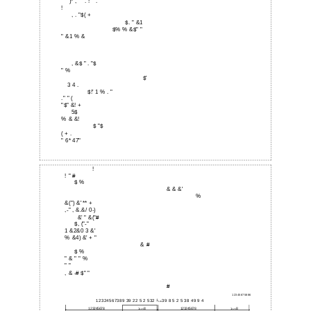
" " )* ," " . ! " .
!
, . "$( +
$. " &1
$% % &$" "
" &1 % &
, &$ " . "$
" %
$'
3 4 .
$!' 1 % . "
." " (
"$" &! +
5$
% & &!
$ "$
( + .
" 6* 47"
!
! " #
$ %
& & &'
%
&(") &' ** +
,-" , &.&/ 0-)
&' " &("#
$, ("-"
1 &2&0 3 &'
% &4) &' + "
& #
$ %
" & " " %
" "
, & -# $" "
#
12345675886
12324567389 39 22 5 2 532
1
39 8 5 2 5 38 49 9 4
123
123245678
8
123245678
8
1
1
123
123