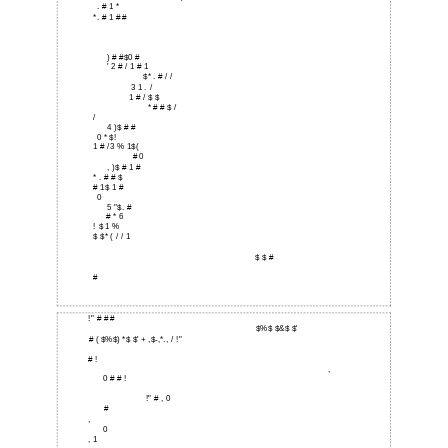
. # 1 *
*. # 1 # #
) # #$0 #
' 2 # / 1 # 1
$* . # / /
3 1 . /
1 # / $ $
* # # $ /
/
4 )$ # #
0 * $!
1 # /3 % 1$(
# 0
, )$ # 1 #
* . # # $
# 1$ 1 #
0
5 "$. #
# * 6
! $ 1 %
$ $* ( / / 1
$ $ #
#
!" # # #
$%$ $&$ $'
# ( $%$) *$ $' + ,$-,*., / !"
# !
,
0 # # !
!" # , 0
#
,
0
, 1