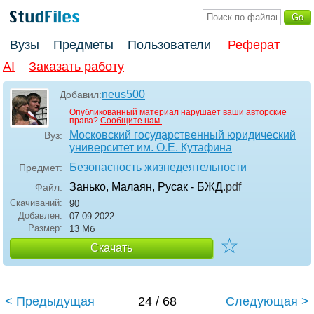
Вузы
Предметы
Пользователи
Реферат
AI
Заказать работу
neus500
Добавил:
Опубликованный материал нарушает ваши авторские
права?
Сообщите нам.
Московский государственный юридический
Вуз:
университет им. О.Е. Кутафина
Безопасность жизнедеятельности
Предмет:
Занько, Малаян, Русак - БЖД
.pdf
Файл:
Скачиваний:
90
Добавлен:
07.09.2022
Размер:
13 Мб
☆
Скачать
< Предыдущая
24 / 68
Следующая >