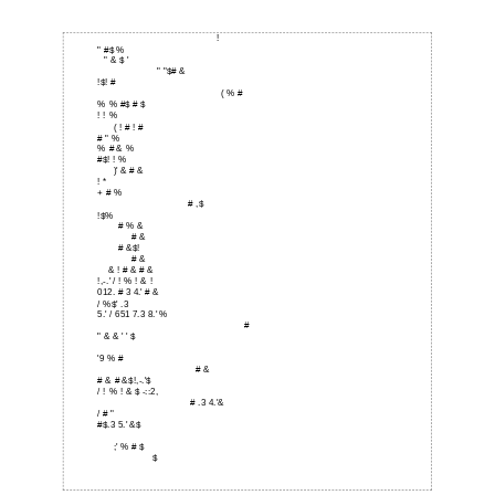
!
" #$ %
" & $ '
" "$# &
!$! #
( % #
% % #$ # $
! ! %
( ! # ! #
# " %
% # & %
#$! ! %
)' & # &
! *
+ # %
# ,$
!$%
# % &
# &
# &$!
# &
& ! # & # &
!,-.' / ! % ! & !
012. # 3 4.' # &
/ %$' .3
5.' / 651 7.3 8.' %
#
" & & ' ' $
'9 % #
# &
# & # &$!,-.'$
/ ! % ! & $ -::2,
# .3 4.'&
/ # "
#$.3 5.' &$
;' % # $
$