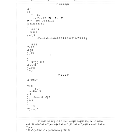
!" # # # !$%
& '
( )
* + , $-,
.-, +/-, ..-!"+---#$- ---# .- ---#
# +/- ---!$% . . 0 & & 1 &
& & 21 & & & 3
)
4 & " 1
1 -5 -% 3
( +/-, 3
..-!"+---# +/- ---!$% 6 6 0 1 & 3 & 21 & 7 3 3 & )
8 2 3
7 ( 7 3
& ( 3
) , 2 3
(
)
9 " ) :); % 3
& < < 3
) = 2 3
) = 7
!" # # # %
& ' ) 9 1 "
% -5
- 6 , "
$>-9% 1 3
< 3
) , ! ..-!+--- -..0 ..-0) ?
( & 3
)
* 3
7 ) = $-, 5
! " #$% ! & %' ( ) * & * * !+ * + #$% ! +$!% %$, !+ -) * %! %
+$&* % + %" +# + *",+$. +$+ ! +# + *" ,% * +# + *",+$% + + +! * ! +# +
*",+ +
* % +' ( + ! % !.-* + -)$*% %/++ ) * %! &!