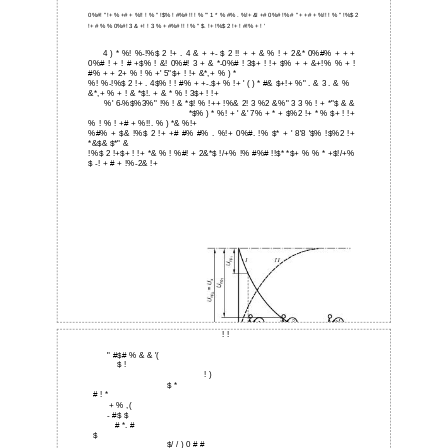
0%#! " !+ % +# + %!! ! % " !$% ! #%# !! ! % "' 1 * % #% . %!+ &! +# 0%# !% # " + +# + %!! ! % " !%$ 2
!+ # % % 0%#! 3 & +! ! 3 % + #%# !! ! % " $. !+ !%$ 2 !+ ! #!% + ! '
4 ) * %! %-!%$ 2 !+ . 4 & + +- $ 2 !! + + & % ! + 2&* 0%#% + + +
0%# ! + ! # +$% ! &! 0%#! 3 + & *-0%# ! 3$+ ! !+ $% + + &+!% % + !
#% + + 2+ % ! % +' 5"$+ ! !+ &*,+ % ) *
%! %-!%$ 2 !+ . 4$% ! ! #% + +-.$+ % !+ ' ( ) * #& $+!+ %" . & 3 . & %
&*,+ % + ! & *$!. + & * % ! 3$+ ! !+
%' 6-%$%3%" !% ! & *$! % !++ !%& 2! 3 %2 &%" 3 3 % ! + *"$ & &
*$% ) * %! + ' &' 7% + * + $%2 !+ * % $+ ! !+
% ! % ! +# + %!!. % ) *& %!+
%#% + $& !%$ 2 !+ +# #% #% . %!+ 0%#. !% $* + ' 8'8 '$% !$%2 !+
*&$& $*" &
!%$ 2 !+$+ ! !+ *& % ! %#! + 2&*$ !/+% !% #%# !!$* *$+ % % * +$!/+%
$ -! + # + !%-2& !+
! !
" #$# % & & '(
$ !
! )
$ *
# ! *
+ % ,(
- #$ $
# *. #
$
$/ / ) 0 # #