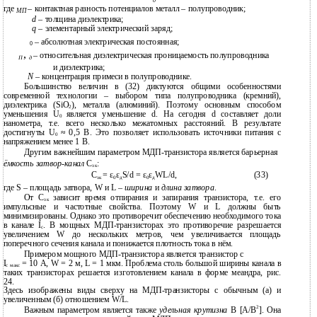
0
где
–
контактная разность потенциалов металл – полупроводник;
МП
d –
толщина диэлектрика;
q –
элементарный электрический заряд;
– абсолютная электрическая постоянная;
0
,
–
относительная диэлектрическая проницаемость полупроводника
П
д
и диэлектрика;
N –
концентрация примеси в полупроводнике.
Большинство величин в (32) диктуются общими особенностями
современной технологии – выбором типа полупроводника (кремний),
диэлектрика (SiO
), металла (алюминий). Поэтому основным способом
2
уменьшения U
является уменьшение d. На сегодня d составляет доли
0
нанометра, т.е. всего несколько межатомных расстояний. В результате
достигнуты U
≈ 0,5 В. Это позволяет использовать источники питания с
0
напряжением менее 1 В.
Другим важнейшим параметром МДП-транзистора является барьерная
ёмкость затвор-канал
C
:
зк
C
= ε
ε
S/d = ε
ε
WL/d,
(33)
зк
0
д
0
д
где S – площадь затвора, W и L –
ширина
и
длина затвора
.
От C
зависит время отпирания и запирания транзистора, т.е. его
зк
импульсные и частотные свойства. Поэтому W и L должны быть
минимизированы. Однако это противоречит обеспечению необходимого тока
в канале I
. В мощных МДП-транзисторах это противоречие разрешается
с
увеличением W до нескольких метров, чем увеличивается площадь
поперечного сечения канала и понижается плотность тока в нём.
Примером мощного МДП-транзистора является транзистор с
I
= 10 А, W = 2 м, L = 1 мкм. Проблема столь большой ширины канала в
c макс
таких транзисторах решается изготовлением канала в форме меандра, рис.
24.
Здесь изображены виды сверху на МДП-транзисторы с обычным (а) и
увеличенным (б) отношением W/L.
2
Важным параметром является также
удельная крутизна
B [А/В
]. Она