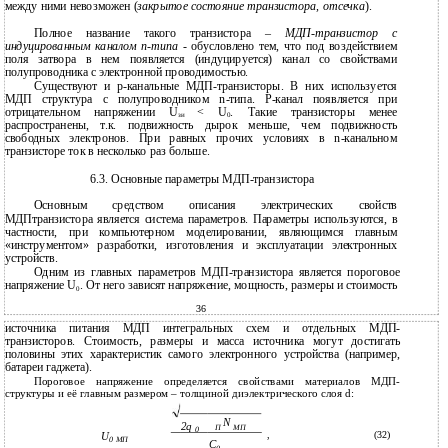
между ними невозможен (
закрытое состояние транзистора, отсечка
).
Полное название такого транзистора –
МДП-транзистор
с
индуцированным каналом
n-типа
- обусловлено тем, что под воздействием
поля затвора в нем появляется (индуцируется) канал со свойствами
полупроводника с электронной проводимостью.
Существуют и p-канальные МДП-транзисторы. В них используется
МДП структура с полупроводником n-типа. Р-канал появляется при
отрицательном напряжении U
< U
. Такие транзисторы менее
зи
0
распространены, т.к. подвижность дырок меньше, чем подвижность
свободных электронов. При равных прочих условиях в n-канальном
транзисторе ток в несколько раз больше.
6.3. Основные параметры МДП-транзистора
Основным средством описания электрических свойств
МДПтранзистора является система параметров. Параметры используются, в
частности, при компьютерном моделировании, являющимся главным
«инструментом» разработки, изготовления и эксплуатации электронных
устройств.
Одним из главных параметров МДП-транзистора является пороговое
напряжение U
. От него зависят напряжение, мощность, размеры и стоимость
0
36
источника питания МДП интегральных схем и отдельных МДП-
транзисторов. Стоимость, размеры и масса источника могут достигать
половины этих характеристик самого электронного устройства (например,
батареи гаджета).
Пороговое напряжение определяется свойствами материалов МДП-
структуры и её главным размером – толщиной диэлектрического слоя d:
N
2q
П
МП
0
,
(32)
U
0 МП
С