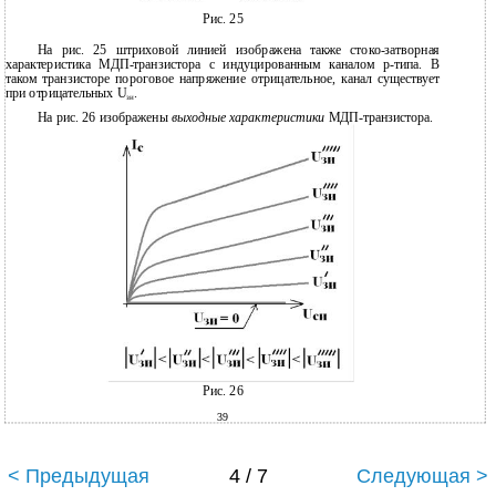
Рис. 25
На рис. 25 штриховой линией изображена также стоко-затворная
характеристика МДП-транзистора с индуцированным каналом р-типа. В
таком транзисторе пороговое напряжение отрицательное, канал существует
при отрицательных U
.
зи
На рис. 26 изображены
выходные характеристики
МДП-транзистора.
Рис. 26
39
< Предыдущая
4 / 7
Следующая >