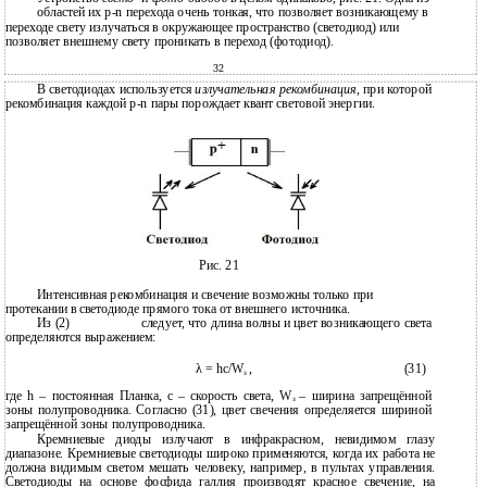
областей их p-n перехода очень тонкая, что позволяет возникающему в
переходе свету излучаться в окружающее пространство (светодиод) или
позволяет внешнему свету проникать в переход (фотодиод).
32
В светодиодах используется
излучательная рекомбинация
, при которой
рекомбинация каждой p-n пары порождает квант световой энергии.
Рис. 21
Интенсивная рекомбинация и свечение возможны только при
протекании в
светодиоде прямого тока от внешнего источника.
Из (2)
следует, что длина волны и цвет возникающего света
определяются выражением:
λ = hc/W
,
(31)
з
где h – постоянная Планка, c – скорость света, W
– ширина запрещённой
з
зоны полупроводника. Согласно (31), цвет свечения определяется шириной
запрещённой зоны полупроводника.
Кремниевые диоды излучают в инфракрасном, невидимом глазу
диапазоне. Кремниевые светодиоды широко применяются, когда их работа не
должна видимым светом мешать человеку, например, в пультах управления.
Светодиоды на основе фосфида галлия производят красное свечение, на