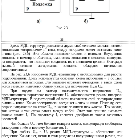
Рис. 23
35
Здесь МДП-структура дополнена двумя снабженными металлическими
+
контактами «островками» n
-типа, между которыми может возникать
канал
n-типа (рис. 23б). Эти области называют стоком и истоком. Внутренние
контакты с помощью обычных, омических контактов с металлом выведены
на поверхность, что позволяет соединять их с внешними цепями. Благодаря
высокой степени легирования контакты обладают ничтожным
сопротивлением.
На рис. 23,б изображён МДП-транзистор с необходимыми для работы
подключениями. Здесь используется основная схема включения –
с общим
,
или
заземлённым истоком
. Это название отражает очевидное: в такой схеме
исток заземлён и является общим узлом для источников U
и U
.
зи
си
При подаче на
затвор
положительного напряжения U
,
зи
превышающего пороговое напряжение U
, обеспечивается режим инверсии
0
МДП-структуры. В подзатворной области появляется слой полупроводника
n-типа – канал. Канал электрически соединяет
исток
и
сток
. Поэтому, если
подано напряжение на канал U
, в канале появится
ток канала
. Ток канала,
си
ток истока и ток стока равны между собой. Этот ток принято называть
током стока
I
. По характеру I
является дрейфовым током основных
с
с
носителей.
Чем больше U
, тем больше толщина канала, концентрация свободных
зи
электронов в нём и поэтому больше ток I
.
с
При любых U
< U
режим МДП-структуры – обогащение или
зи
0
обеднение. Канала нет, исток и сток разделены полупроводником p-типа, ток