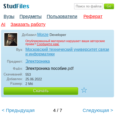
Вузы
Предметы
Пользователи
Реферат
AI
Заказать работу
Morze
Добавил:
Developer
Опубликованный материал нарушает ваши авторские
права?
Сообщите нам.
Московский технический университет связи
Вуз:
и информатики
Электроника
Предмет:
Электроника пособие
.pdf
Файл:
Скачиваний:
553
Добавлен:
25.06.2022
Размер:
2 Мб
☆
Скачать
< Предыдущая
4 / 7
Следующая >