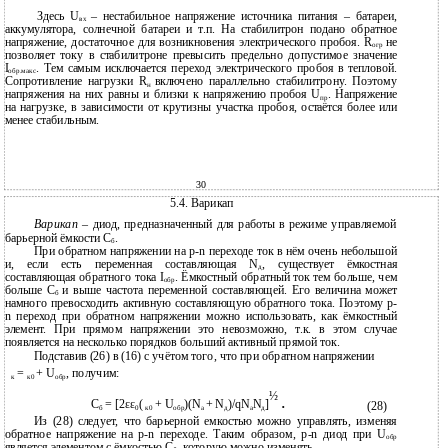
Здесь U
– нестабильное напряжение источника питания – батареи,
вх
аккумулятора, солнечной батареи и т.п. На стабилитрон подано обратное
напряжение, достаточное для возникновения электрического пробоя. R
не
огр
позволяет току в стабилитроне превысить предельно допустимое значение
I
. Тем самым исключается переход электрического пробоя в тепловой.
обр.макс
Сопротивление нагрузки R
включено параллельно стабилитрону. Поэтому
н
напряжения на них равны и близки к напряжению пробоя U
. Напряжение
пр
на нагрузке, в зависимости от крутизны участка пробоя, остаётся более или
менее стабильным.
30
5.4. Варикап
Варикап
– диод, предназначенный для работы в режиме управляемой
барьерной ёмкости C
.
б
При обратном напряжении на p-n переходе ток в нём очень небольшой
и, если есть переменная составляющая N
, существует ёмкостная
д
составляющая обратного тока I
. Ёмкостный обратный ток тем больше, чем
обр
больше C
и выше частота переменной составляющей. Его величина может
б
намного превосходить активную составляющую обратного тока. Поэтому p-
n переход при обратном напряжении можно использовать, как ёмкостный
элемент. При прямом напряжении это невозможно, т.к. в этом случае
появляется на несколько порядков больший активный прямой ток.
Подставив (26) в (16) с учётом того, что при обратном напряжении
=
+ U
, получим:
к
к0
обр
½
.
C
= [2εε
(
+ U
)(N
+ N
)/qN
N
]
(28)
б
0
к0
обр
а
д
а
д
Из (28) следует, что барьерной емкостью можно управлять, изменяя
обратное напряжение на p-n переходе. Таким образом, p-n диод при U
обр
является элементом с ёмкостью C
, которую можно изменять.