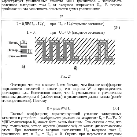
характеризует усилительные свойства МДП транзистора – зависимость
полезного выходного тока I
от входного напряжения U
. В первом
с
зи
приближении эта зависимость описывается двумя уравнениями:
37
2
I
= 0,5B(U
- U
)
,
при
U
> U
(открытое состояние)
с
зи
0
зи
0
(34)
I
= 0 ,
при
U
< U
(закрытое состояние)
с
зи
0
Рис. 24
Очевидно, что ток в канале I
тем больше, чем больше коэффициент
с
подвижности носителей в канале µ, его ширина W и проницаемость
диэлектрика ε
ε
. Естественно также, что I
уменьшается с увеличением
д
0
с
толщины диэлектрика d (слабеет поле) и увеличением длины канала (растёт
его сопротивление). Поэтому
B = µε
ε
W/d·L.
(35)
д
0
Главный коэффициент, характеризующий усиление электронных
элементов и устройств –
коэффициент усиления по мощности
К
= Р
/Р
. У
р
вых
вх
МДП-транзисторов К
может быть очень большим. Это связано с тем, что
р
вход транзистора, затвор отделён (изолирован) от канала диэлектрическим
слоем. При постоянном входном напряжении U
входного тока I
зи
з
практически нет, и Р
= U
I
≈ 0. Однако при переменном входном
вх
зи
з