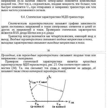
напряжении из-за наличия ёмкости затвор-канал появляется комплексный
входной ток. Этот ток и, следовательно, входная мощность тем больше, чем
быстрее изменяется U
при отпираниях и запираниях транзистора или чем
зи
выше частота усиливаемого сигнала.
6.4. Статические характеристики МДП-транзистора
Статическими характеристиками
называют графики зависимости
одних постоянных напряжений и токов электронных элементов и цепей от
других их напряжений и токов. Примерами статических характеристик
являются ВАХ диода Шотки или
p-n
диода.
Транзистор всегда включается как четырёхполюсник, имеющий вход и
выход.
Входные характеристики
связывают
входные напряжения
и
токи
,
выходные характеристики связывают
выходные напряжения
и
токи
.
38
Проходные
, или
переходные характеристики
связывают входные токи или
напряжения с выходными.
Примером статической характеристики является
проходная
характеристика
МДП-транзистора
, рис. 25. Она соответствует зависи-
мостям (34). Т.к. она связывает ток
стока
и напряжение на
затворе,
её
называют также
стоко-затворной
характеристикой
.