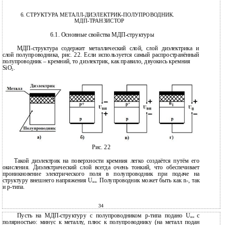
6. СТРУКТУРА МЕТАЛЛ-ДИЭЛЕКТРИК-ПОЛУПРОВОДНИК.
МДП-ТРАНЗИСТОР
6.1. Основные свойства МДП-структуры
МДП-структура содержит металлический слой, слой диэлектрика и
слой полупроводника, рис. 22. Если используется самый распространённый
полупроводник – кремний, то диэлектрик, как правило, двуокись кремния
SiO
.
2
Рис. 22
Такой диэлектрик на поверхности кремния легко создаётся путём его
окисления. Диэлектрический слой всегда очень тонкий, что обеспечивает
проникновение электрического поля в полупроводник при подаче на
структуру внешнего напряжения U
. Полупроводник может быть как n-, так
вн
и p-типа.
34
Пусть на МДП-структуру с полупроводником p-типа подано U
с
вн
полярностью: минус к металлу, плюс к полупроводнику (на металл подан