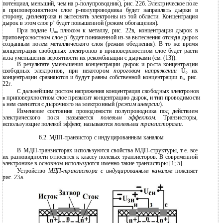
потенциал, меньший, чем на p-полупроводник), рис. 22б. Электрическое поле
в приповерхностном слое p-полупроводника будет направлять дырки в
сторону, диэлектрика и вытеснять электроны из той области. Концентрация
+
дырок в этом слое p
будет повышенной (режим обогащения).
При подаче U
плюсом к металлу, рис. 22в, концентрация дырок в
вн
-
приповерхностном слое p
будет пониженной из-за вытеснения отсюда дырок
созданным полем металлического слоя (режим обеднения). В то же время
концентрация свободных электронов в приповерхностном слое будет расти
изза уменьшения вероятности их рекомбинации с дырками (см. (13)).
В результате уменьшения концентрации дырок и роста концентрации
свободных электронов, при некотором
пороговом напряжении
U
их
0
концентрации сравняются и будут равны собственной концентрации n
, рис.
i
22г.
дальнейшим ростом напряжения концентрация свободных электронов
С
приповерхностном слое превысит концентрацию дырок, и тип проводимости
в
нем сменится с дырочного на электронный (
режим инверсии
).
в
Изменение состояния проводимости полупроводника под действием
электрического поля называется
полевым эффектом
. Транзисторы,
использующие полевой эффект, называются
полевыми транзисторами
.
6.2.
МДП-транзистор
с индуцированным каналом
В
МДП-транзисторах
используются свойства МДП-структуры, т.е. все
их разновидности относятся к классу полевых транзисторов. В современной
электронике в основном используются именно такие транзисторы [1; 5].
Устройство
МДП-транзистора с индуцированным каналом
поясняет
рис. 23а.