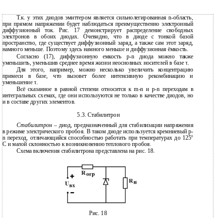
Т.к. у этих диодов эмиттером является сильнолегированная n-область,
при прямом напряжении будет наблюдаться преимущественно электронный
диффузионный ток. Рис. 17 демонстрирует распределение свободных
электронов в обоих диодах. Очевидно, что в диоде с тонкой базой
пространство, где существует диффузионный заряд, а также сам этот заряд,
намного меньше. Поэтому здесь намного меньше и диффузионная ёмкость.
Согласно (17), диффузионную емкость p-n диода можно также
уменьшить, уменьшив среднее время жизни неосновных носителей в базе τ.
Для этого, например, можно несколько увеличить концентрацию
примеси в базе, что вызовет более интенсивную рекомбинацию и
уменьшение τ.
Всё сказанное в равной степени относится к m-n и p-n переходам в
интегральных схемах, где они используются не только в качестве диодов, но
и в составе других элементов.
5.3. Стабилитрон
Стабилитрон
– диод, предназначенный для стабилизации напряжения
в режиме электрического пробоя. В таком диоде используется кремниевый p-
0
n переход, отличающийся способностью работать при температурах до 125
С и малой склонностью к возникновению теплового пробоя.
Схема включения стабилитрона представлена на рис. 18.
Рис. 18