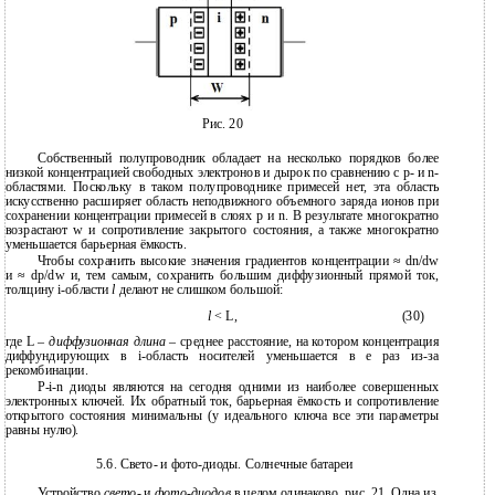
Рис. 20
Собственный полупроводник обладает на несколько порядков более
низкой концентрацией свободных электронов и дырок по сравнению с p- и n-
областями. Поскольку в таком полупроводнике примесей нет, эта область
искусственно расширяет область неподвижного объемного заряда ионов при
сохранении концентрации примесей в слоях p и n. В результате многократно
возрастают w и сопротивление закрытого состояния, а также многократно
уменьшается барьерная ёмкость.
Чтобы сохранить высокие значения градиентов концентрации ≈ dn/dw
и ≈ dp/dw и, тем самым, сохранить большим диффузионный прямой ток,
толщину i-области
l
делают не слишком большой:
l
< L,
(30)
где L –
диффузионная длина
– среднее расстояние, на котором концентрация
диффундирующих в i-область носителей уменьшается в e раз из-за
рекомбинации.
P-i-n диоды являются на сегодня одними из наиболее совершенных
электронных ключей. Их обратный ток, барьерная ёмкость и сопротивление
открытого состояния минимальны (у идеального ключа все эти параметры
равны нулю).
5.6. Свето- и фото-диоды. Солнечные батареи
Устройство
свето-
и
фото-диодов
в целом одинаково, рис. 21. Одна из