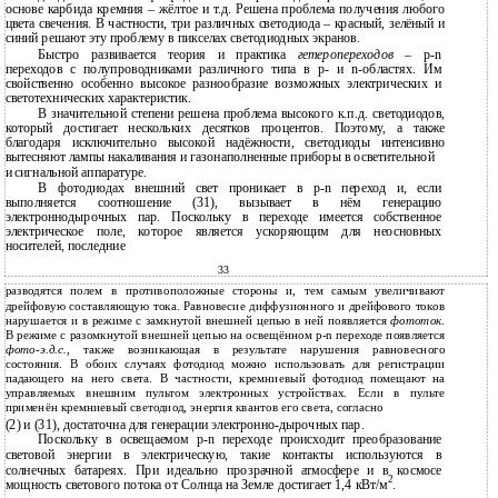
основе карбида кремния – жёлтое и т.д. Решена проблема получения любого
цвета свечения. В частности, три различных светодиода – красный, зелёный и
синий решают эту проблему в пикселах светодиодных экранов.
Быстро развивается теория и практика
гетеропереходов
– p-n
переходов с полупроводниками различного типа в p- и n-областях. Им
свойственно особенно высокое разнообразие возможных электрических и
светотехнических характеристик.
В
значительной степени решена проблема высокого к.п.д. светодиодов,
который достигает нескольких десятков процентов. Поэтому, а также
благодаря исключительно высокой надёжности, светодиоды интенсивно
вытесняют лампы накаливания и газонаполненные приборы в осветительной
и
сигнальной аппаратуре.
В
фотодиодах внешний свет проникает в
p-n переход и, если
выполняется соотношение (31), вызывает в нём генерацию
электроннодырочных пар. Поскольку в переходе имеется собственное
электрическое поле, которое является ускоряющим для неосновных
носителей, последние
33
разводятся полем в противоположные стороны и, тем самым увеличивают
дрейфовую составляющую тока. Равновесие диффузионного и дрейфового токов
нарушается и в режиме с замкнутой внешней цепью в ней появляется
фототок
.
В режиме с разомкнутой внешней цепью на освещённом p-n переходе появляется
фото-э.д.с.
, также возникающая в результате нарушения равновесного
состояния. В обоих случаях фотодиод можно использовать для регистрации
падающего на него света. В частности, кремниевый фотодиод помещают на
управляемых внешним пультом электронных устройствах. Если в пульте
применён кремниевый светодиод, энергия квантов его света, согласно
(2) и (31), достаточна для генерации электронно-дырочных пар.
Поскольку в освещаемом p-n переходе происходит преобразование
световой энергии в электрическую, такие контакты используются в
солнечных батареях. При идеально прозрачной атмосфере и в космосе
2
мощность светового потока от Солнца на Земле достигает 1,4 кВт/м
.