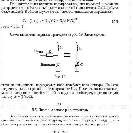
б
При изготовлении варикапа полупроводник, тип примесей и закон их
распределения в областях выбираются так, чтобы зависимость C
(U
) была
б
обр
более сильной. В общем случае эта зависимость описывается выражением
,
m
C
= [2εε
(
+ U
)(N
+ N
)/qN
N
]
(29)
б
0
к0
обр
а
д
а
д
где m = 0,3…1.
Схема включения варикапа приведена на рис. 19. Здесь варикап
Рис. 19
включён как ёмкость последовательного колебательного контура. На него
подаётся управляющее обратное напряжение U
. Изменяя это напряжение,
упр
можно настраивать колебательный контур на необходимую резонансную
частоту ω
= (1/√LC).
0
31
5.5. Диоды на основе p-i-n структуры
Значительно улучшить импульсные, частотные и другие свойства диодов
позволяет использование
p-i-n
структуры
. В такой структуре между p и n
областями располагается i-область собственного полупроводника, рис. 20.