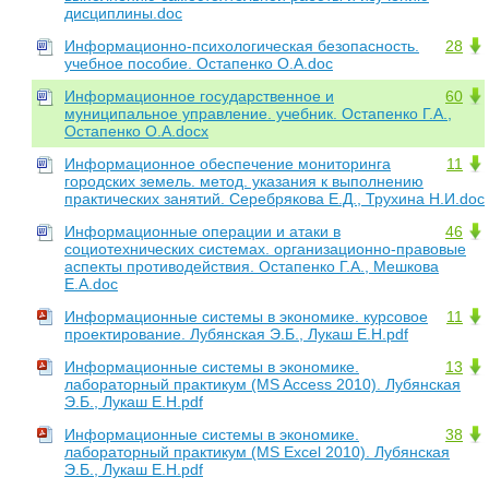
дисциплины.doc
Информационно-психологическая безопасность.
28
учебное пособие. Остапенко О.А.doc
Информационное государственное и
60
муниципальное управление. учебник. Остапенко Г.А.,
Остапенко О.А.docx
Информационное обеспечение мониторинга
11
городских земель. метод. указания к выполнению
практических занятий. Серебрякова Е.Д., Трухина Н.И.doc
Информационные операции и атаки в
46
социотехнических системах. организационно-правовые
аспекты противодействия. Остапенко Г.А., Мешкова
Е.А.doc
Информационные системы в экономике. курсовое
11
проектирование. Лубянская Э.Б., Лукаш Е.Н.pdf
Информационные системы в экономике.
13
лабораторный практикум (MS Access 2010). Лубянская
Э.Б., Лукаш Е.Н.pdf
Информационные системы в экономике.
38
лабораторный практикум (MS Excel 2010). Лубянская
Э.Б., Лукаш Е.Н.pdf