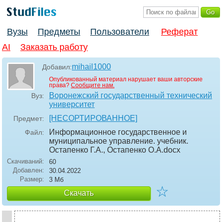
Вузы
Предметы
Пользователи
Реферат
AI
Заказать работу
mihail1000
Добавил:
Опубликованный материал нарушает ваши авторские
права?
Сообщите нам.
Воронежский государственный технический
Вуз:
университет
[НЕСОРТИРОВАННОЕ]
Предмет:
Информационное государственное и
Файл:
муниципальное управление. учебник.
Остапенко Г.А., Остапенко О.А
.docx
Скачиваний:
60
Добавлен:
30.04.2022
Размер:
3 Мб
☆
Скачать