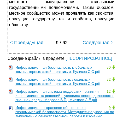
местного самоуправления отдельными
государственными полномочиями. Таким образом,
местное сообщество может проявлять как свойства,
присущие государству, так и свойства, присущие
обществу.
< Предыдущая
9 / 62
Следующая >
Соседние файлы в предмете
[НЕСОРТИРОВАННОЕ]
Информационная безопасность глобальных
30
компьютерных сетей. практикум. Куликов С.С.pdf
Информационная безопасность локальных
32
компьютерных сетей. практикум. Куликов С.С.pdf
Информационная система поддержки принятия
12
инвестиционных решений в условиях неопределенности
внешней среды. Морозов В.П., Мистров Л.Е.pdf
Информационно-правовое обеспечение
9
экономической безопасности. Методические указания по
выполнению самостоятельной работы и изучению