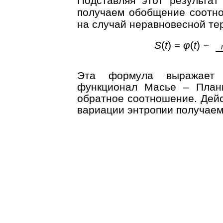
Подставляя этот результат
получаем обобщение соотно
на случай неравновесной те
S
(
t
) =
φ
(
t
)
−
Эта формула выражает 
функционал Масье – Планк
обратное соотношение. Дейс
вариации энтропии получае