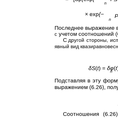
n
n
×
exp
{−
n
Последнее выражение в
учетом соотношений (6.6
с
С
другой стороны, исп
явный вид квазиравновесн
δS
(
t
) =
δφ
(
t
n
Подставляя в эту фор
выражением (6.26), пол
Соотношения (6.26)