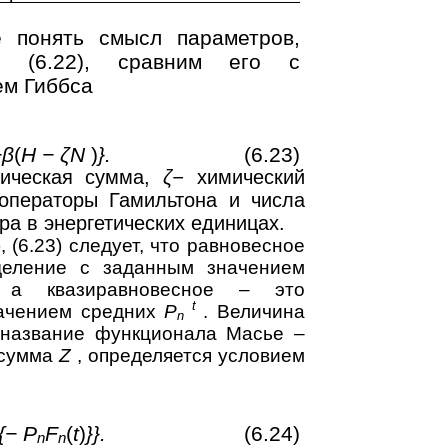
ше понять смысл параметров,
е (6.22), сравним его с
ем Гиббса
−β
(
H − ζN
)
}.
(6.23)
тическая сумма,
ζ−
химический
операторы Гамильтона и числа
ра в энергетических единицах.
 (6.23) следует, что равновесное
деление с заданным значением
 а квазиравновесное – это
t
начением средних
P
. Величина
n
т название функционала Масье –
я сумма
Z
, определяется условием
{− P
F
(
t
)
}}.
(6.24)
n
n