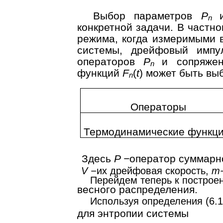
Выбор параметров
P
n
конкретной задачи. В частн
режима, когда измеримыми 
системы, дрейфовый импу
операторов
P
и сопряже
n
функций
F
(
t
) может быть в
n
Операторы
Термодинамические функц
Здесь
P −
оператор суммарн
V −
их дрейфовая скорость,
m
Перейдем теперь к построе
весного распределения.
Используя определения (6.1
для энтропии системы