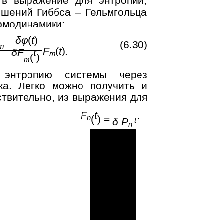
 в выражение для энтропии,
шений Гиббса – Гельмгольца
рмодинамики:
δφ
(
t
)
(6.30)
m
F
(
t
)
.
δF
t
m
(
)
m
энтропию системы через
а. Легко можно получить и
твительно, из выражения для
м
F
t
.
n
(
) =
δ P
t
n