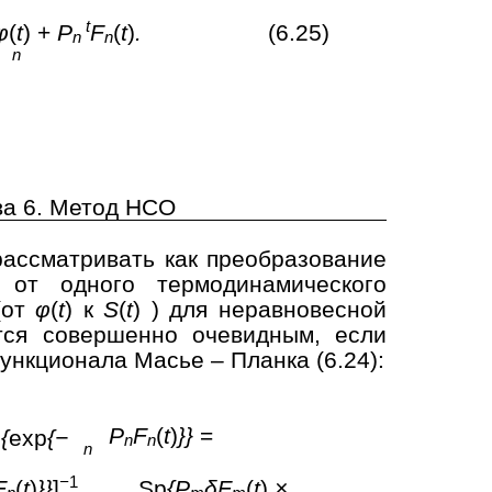
t
φ
(
t
) +
P
F
(
t
)
.
(6.25)
n
n
n
ва 6. Метод НСО
ассматривать как преобразование
от одного термодинамического
(от
φ
(
t
) к
S
(
t
) ) для неравновесной
тся совершенно очевидным, если
нкционала Масье – Планка (6.24):
P
F
(
t
)
}}
=
p
{
exp
{−
n
n
n
−
1
F
(
t
)
}}
]
Sp
{P
δF
(
t
)
×