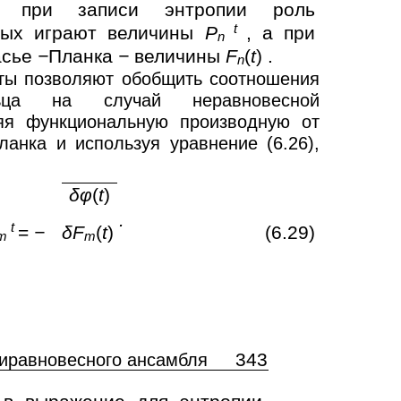
: при записи энтропии роль
t
ных играют величины
P
, а при
n
асье
−
Планка
−
величины
F
(
t
) .
n
ты позволяют обобщить соотношения
ьца на случай неравновесной
яя функциональную производную от
анка и используя уравнение (6.26),
δφ
(
t
)
.
t
=
−
δF
(
t
)
(6.29)
m
m
343
зиравновесного ансамбля