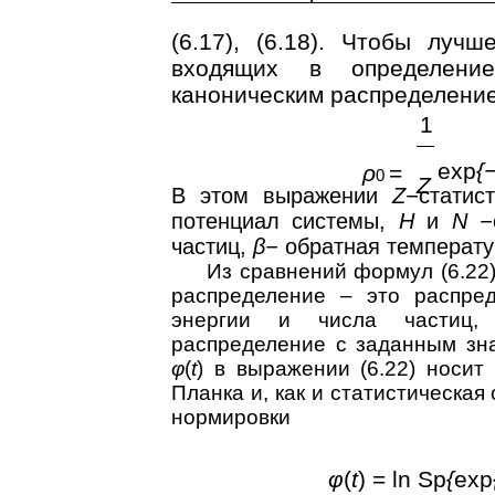
(6.17), (6.18). Чтобы луч
входящих в определени
каноническим распределени
1
exp
{
ρ
=
0
Z
В этом выражении
Z−
статис
потенциал системы,
H
и
N −
частиц,
β−
обратная температу
Из сравнений формул (6.22),
распределение – это распре
энергии и числа частиц,
распределение с заданным з
φ
(
t
) в выражении (6.22) носи
Планка и, как и статистическа
нормировки
φ
(
t
) = ln Sp
{
exp