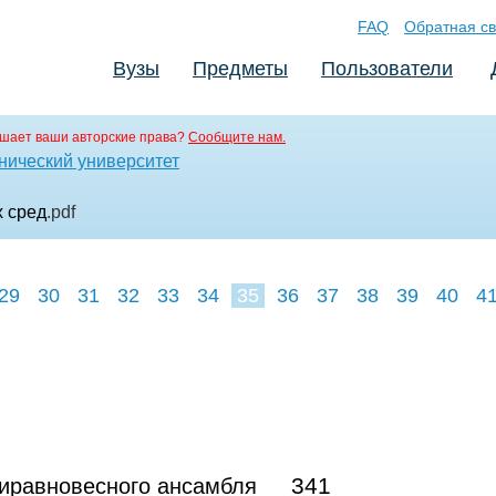
FAQ
Обратная св
Вузы
Предметы
Пользователи
шает ваши авторские права?
Сообщите нам.
нический университет
х сред
.pdf
29
30
31
32
33
34
35
36
37
38
39
40
4
341
зиравновесного ансамбля