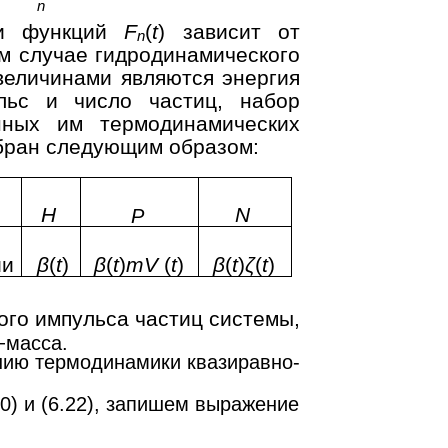
n
и функций
F
(
t
) зависит от
n
ом случае гидродинамического
величинами являются энергия
льс и число частиц, набор
нных им термодинамических
ыбран следующим образом:
H
N
P
ии
β
(
t
)
β
(
t
)
mV
(
t
)
β
(
t
)
ζ
(
t
)
ого импульса частиц системы,
−
масса.
нию термодинамики квазиравно-
0) и (6.22), запишем выражение