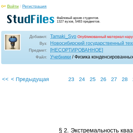
Войти
/
Регистрация
Файловый архив студентов.
1327 вузов, 5483 предметов.
Tamaki_Syo
Добавил:
Опубликованный материал нару
Новосибирский государственный тех
Вуз:
[НЕСОРТИРОВАННОЕ]
Предмет:
Учебники
/ Физика конденсированны
Файл:
<<
< Предыдущая
23
24
25
26
27
28
§ 2. Экстремальность ква