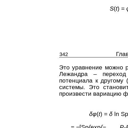
S
(
t
) =
Гла
342
Это уравнение можно р
Лежандра – переход 
потенциала к другому 
системы. Это станови
произвести вариацию фу
δφ
(
t
) =
δ
ln S
=
−
[Sp
{
exp
{−
P