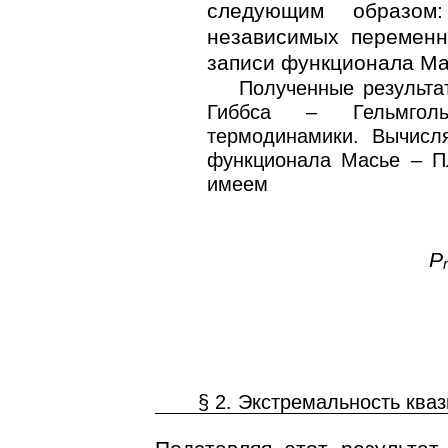
следующим образом
независимых перемен
записи функционала М
Полученные результа
Гиббса – Гельмгол
термодинамики. Вычисл
функционала Масье – Пл
имеем
P
§ 2. Экстремальность ква