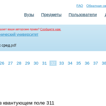
FAQ
Обратная св
Вузы
Предметы
Пользователи
шает ваши авторские права?
Сообщите нам.
нический университет
х сред
.pdf
26
27
28
29
30
31
32
33
34
35
36
37
3
 в квантующем поле 311