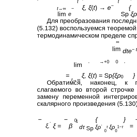
˙
˙
t
t
−
ξ, ξ
(
t
)
→ e
{
t→∞
−
lim
Sp
ξρ
e
Для преобразования послед
(5.132) воспользуемся теоремой
термодинамическом пределе сп
∞
lim
− t
dte
→
+0
0
lim
˙
˙
=
ξ, ξ
(
t
) = Sp
{ξρ
}
0
t→∞
Обратимся, наконец, к п
слагаемого во второй строчке
замену переменной интегрир
скалярного произведения (5.130
−
−
{
}
0
1
˙
ξ
=
β
=
ξ,
dτ
ξρ
˙
ξρ
τ
1
−τ
Sp
0
0