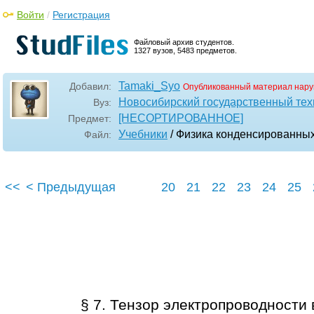
Войти
/
Регистрация
Файловый архив студентов.
1327 вузов, 5483 предметов.
Tamaki_Syo
Добавил:
Опубликованный материал нару
Новосибирский государственный тех
Вуз:
[НЕСОРТИРОВАННОЕ]
Предмет:
Учебники
/ Физика конденсированны
Файл:
<<
< Предыдущая
20
21
22
23
24
25
§ 7. Тензор электропроводности