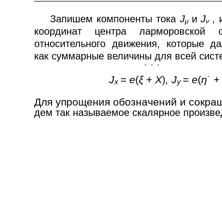
Запишем компоненты тока
J
и
J
,
μ
ν
координат центра ларморовской 
относительного движения, которые д
как суммарные величины для всей сист
˙ ˙ ˙
J
=
e
(
ξ
+
X
)
, J
=
e
(
η
˙ 
x
y
Для упрощения обозначений и сокра
дем так называемое скалярное произве