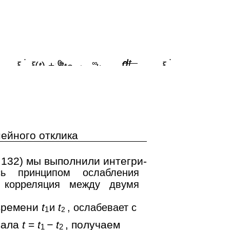
˙
dt
˙
d
∞
0
∞
ξ,
ξ
(
t
) +
ξ,
dte
dte
− t
) =
− t
нейного отклика
.132) мы выполнили интегри-
сь принципом ослабления
у корреляция между двумя
 времени
t
и
t
, ослабевает с
1
2
вала
t
=
t
− t
, получаем
1
2