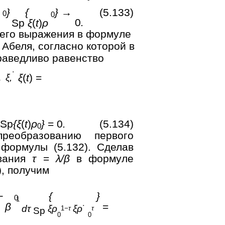
}
{
} →
(5.133)
0
0
0
.
Sp
ξ
(
t
)
ρ
него выражения в формуле
 Абеля, согласно которой в
раведливо равенство
˙
ξ
(
t
) =
ξ,
Sp
{ξ
(
t
)
ρ
}
= 0
.
(5.134)
0
реобразованию первого
 формулы (5.132). Сделав
ования
τ
=
λ/β
в формуле
), получим
−
{
}
0
1
β
=
dτ
ξρ
ξρ
˙
1
−τ
τ
Sp
0
0