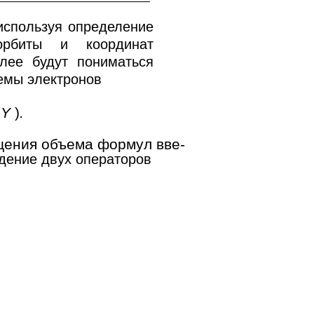
 используя определение
орбиты и координат
алее будут пониматься
емы электронов
+
Y
)
.
щения объема формул вве-
дение двух операторов