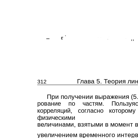
˙
−
ξ,
− t
∞
0
0
t→∞
=
(0) + lim
e
dte
− t
Глава 5. Теория ли
312
При получении выражения (5
рование по частям. Пользуя
корреляций, согласно котором
физическими
величинами, взятыми в момент
увеличением временного интер