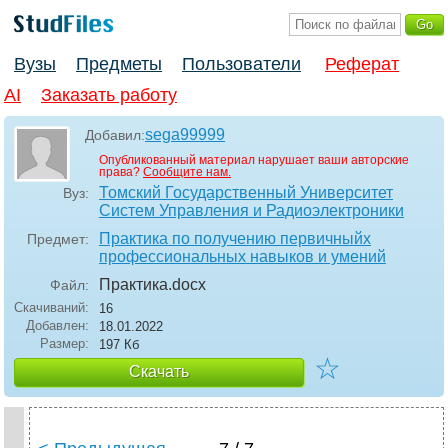
Вузы
Предметы
Пользователи
Реферат
AI
Заказать работу
sega99999
Добавил:
Опубликованный материал нарушает ваши авторские
права?
Сообщите нам.
Томский Государственный Университет
Вуз:
Систем Управления и Радиоэлектроники
Практика по получению первичныйх
Предмет:
профессиональных навыков и умений
Практика
.docx
Файл:
Скачиваний:
16
Добавлен:
18.01.2022
Размер:
197 Кб
☆
Скачать