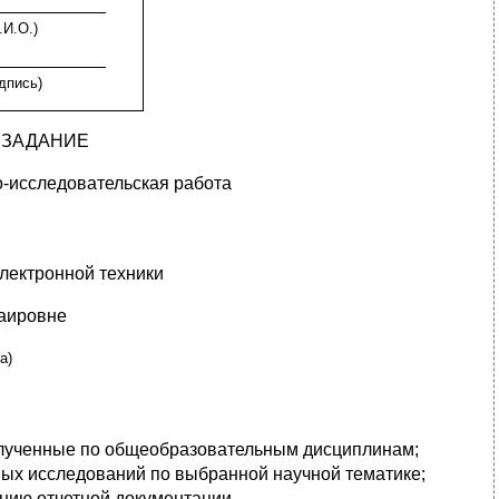
___________
.И.О.)
___________
дпись)
 ЗАДАНИЕ
о-исследовательская работа
электронной техники
аировне
а)
 полученные по общеобразовательным дисциплинам;
ных исследований по выбранной научной тематике;
ению отчетной документации.