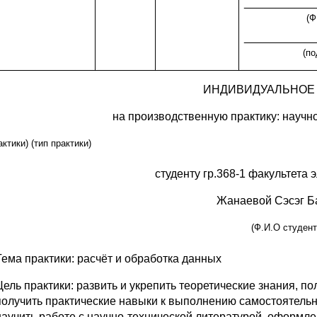
___________
(Ф
___________
(по
ИНДИВИДУАЛЬНОЕ
на производственную практику: научн
актики) (тип практики)
студенту гр.368-1 факультета 
Жанаевой Сэсэг Б
(Ф.И.О студент
Тема практики: расчёт и обработка данных
Цель практики: развить и укрепить теоретические знания,
получить практические навыки к выполнению самостоятель
научить работе с научно-технической литературой, оформл