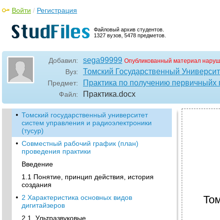
Войти
/
Регистрация
Файловый архив студентов.
1327 вузов, 5478 предметов.
sega99999
Добавил:
Опубликованный материал наруш
Томский Государственный Университ
Вуз:
Практика по получению первичныйх
Предмет:
Практика
.docx
Файл:
•
Томский государственный университет
систем управления и радиоэлектроники
(тусур)
•
Совместный рабочий график (план)
проведения практики
Введение
1.1 Понятие, принцип действия, история
создания
•
2 Характеристика основных видов
Том
дигитайзеров
2.1. Ультразвуковые