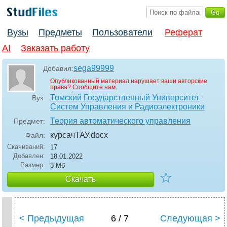
Вузы
Предметы
Пользователи
Реферат
AI
Заказать работу
sega99999
Добавил:
Опубликованный материал нарушает ваши авторские
права?
Сообщите нам.
Томский Государственный Университет
Вуз:
Систем Управления и Радиоэлектроники
Теория автоматического управления
Предмет:
курсачТАУ
.docx
Файл:
Скачиваний:
17
Добавлен:
18.01.2022
Размер:
3 Мб
☆
Скачать
< Предыдущая
6 / 7
Следующая >