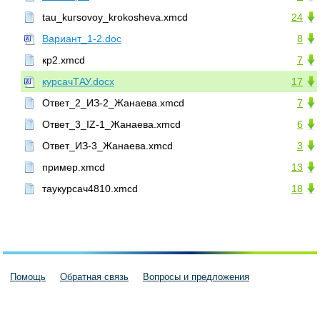
tau_kursovoy_krokosheva.xmcd
24
Вариант_1-2.doc
8
кр2.xmcd
7
курсачТАУ.docx
17
Ответ_2_ИЗ-2_Жанаева.xmcd
7
Ответ_3_IZ-1_Жанаева.xmcd
6
Ответ_ИЗ-3_Жанаева.xmcd
3
пример.xmcd
13
таукурсач4810.xmcd
18
Помощь
Обратная связь
Вопросы и предложения
Пользовательское соглашение
Политика конфиденциальности