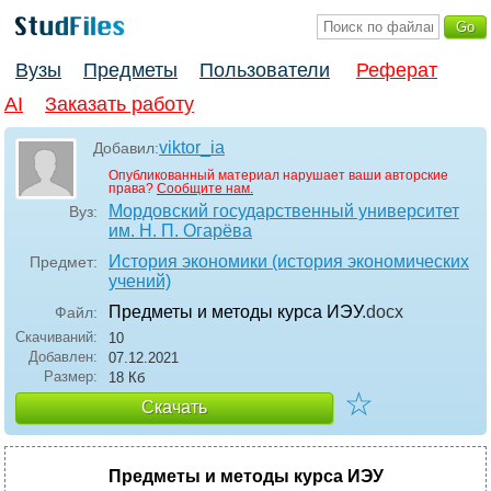
Вузы
Предметы
Пользователи
Реферат
AI
Заказать работу
viktor_ia
Добавил:
Опубликованный материал нарушает ваши авторские
права?
Сообщите нам.
Мордовский государственный университет
Вуз:
им. Н. П. Огарёва
История экономики (история экономических
Предмет:
учений)
Предметы и методы курса ИЭУ
.docx
Файл:
Скачиваний:
10
Добавлен:
07.12.2021
Размер:
18 Кб
☆
Скачать
Предметы и методы курса ИЭУ