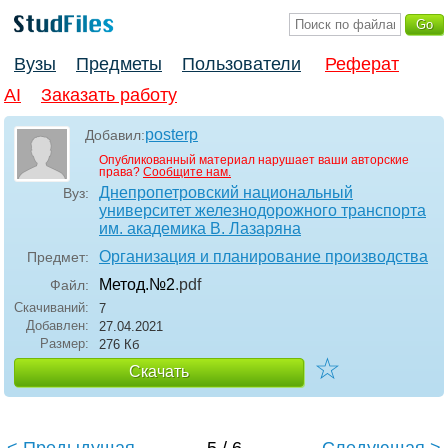
Вузы
Предметы
Пользователи
Реферат
AI
Заказать работу
posterp
Добавил:
Опубликованный материал нарушает ваши авторские
права?
Сообщите нам.
Днепропетровский национальный
Вуз:
университет железнодорожного транспорта
им. академика В. Лазаряна
Организация и планирование производства
Предмет:
Метод.№2
.pdf
Файл:
Скачиваний:
7
Добавлен:
27.04.2021
Размер:
276 Кб
☆
Скачать