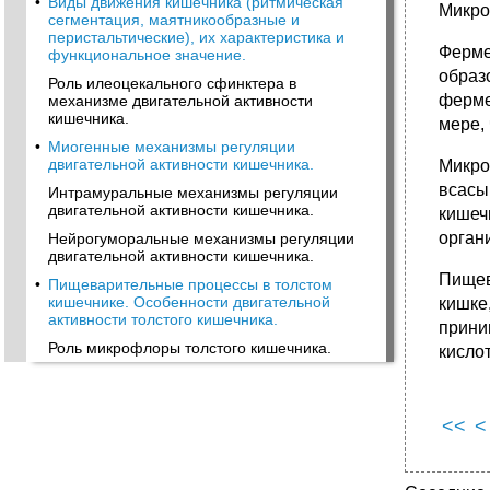
•
Виды движения кишечника (ритмическая
Микро
сегментация, маятникообразные и
перистальтические), их характеристика и
Ферме
функциональное значение.
образ
Роль илеоцекального сфинктера в
ферме
механизме двигательной активности
кишечника.
мере,
•
Миогенные механизмы регуляции
двигательной актив­ности кишечника.
Микро
всасы
Интрамуральные механизмы регуляции
двигательной актив­ности кишечника.
кишеч
орган
Нейрогуморальные механизмы регуляции
двигательной актив­ности кишечника.
Пищев
•
Пищеварительные процессы в толстом
кишечнике. Особенности двигательной
кишке
активности толстого кишечника.
прини
Роль микрофлоры толстого кишечника.
кисло
<<
<