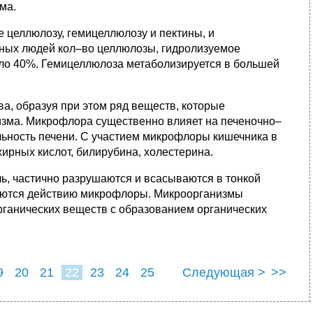
ма.
 целлюлозу, гемицеллюлозу и пектины, и
зных людей кол–во целлюлозы, гидролизуемое
оло 40%. Гемицеллюлоза метаболизируется в большей
, образуя при этом ряд веществ, которые
изма. Микрофлора существенно влияет на печеночно–
льность печени. С участием микрофлоры кишечника в
ирных кислот, билирубина, холестерина.
, частично разрушаются и всасываются в тонкой
ргаются действию микрофлоры. Микроорганизмы
рганических веществ с образованием органических
9
20
21
22
23
24
25
Следующая >
>>