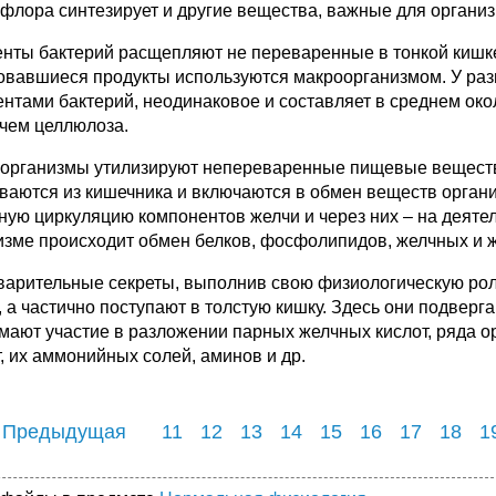
флора синтезирует и другие вещества, важные для организ
нты бактерий расщепляют не переваренные в тонкой кишке
овавшиеся продукты используются макроорганизмом. У ра
нтами бактерий, неоди­наковое и составляет в среднем ок
 чем целлюлоза.
организмы утилизируют непереваренные пищевые вещества
ваются из кишечника и включаются в обмен веществ орган
ную циркуляцию компонентов желчи и через них – на деяте
изме происходит обмен белков, фосфолипидов, желчных и ж
арительные секреты, выполнив свою физиологическую роль
, а частично поступают в толстую кишку. Здесь они подве
мают участие в разложении парных желчных кислот, ряда о
т, их аммонийных солей, аминов и др.
 Предыдущая
11
12
13
14
15
16
17
18
1