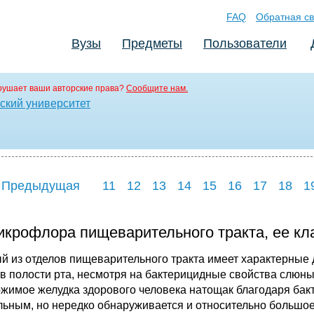
FAQ
Обратная св
Вузы
Предметы
Пользователи
рушает ваши авторские права?
Сообщите нам.
ский университет
 Предыдущая
11
12
13
14
15
16
17
18
1
крофлора пищеварительного тракта, ее кл
й из отделов пищеварительного тракта имеет характер­ные 
в по­лости рта, несмотря на бактерицидные свойства слюны,
жимое же­лудка здорового человека натощак благодаря бак
льным, но нередко об­наруживается и относительно большое