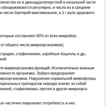
личество их в двенадцатиперстной и начальной части
 обнаруживаются регулярно, и число их в среднем
 чис­ло бактерий максимальное, и 1 г кала здорового
которые состав­ляют 90% от всех микробов;
 от общего числа микроорганизмов);
остридии, стафилококки, аэробные бациллы и др.,
ной.
для макроорганизма функций. Исключительно важным
ивно­сти организма. Эубиоз предохраняет
микроорганизмов. Нарушение нормальной микрофлоры
ктериальных препаратов нередко влечет за собой
жжей, стафилококка, протея и других микроорга­
ые частично покрывают потребность в них.