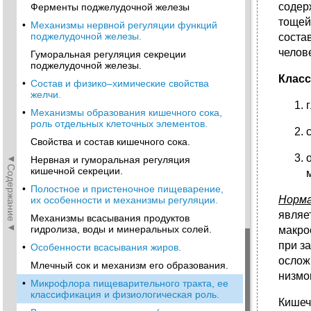
содер
Ферменты поджелудочной железы
тощей
•
Механизмы нервной регуляции функций
поджелудочной железы.
соста
челов
Гуморальная регуляция секреции
поджелудочной железы.
Клас
•
Состав и физико–химические свойства
желчи.
•
Механизмы образования кишечного сока,
роль отдельных клеточных элементов.
Свойства и состав кишечного сока.
◄Содержание◄
Нервная и гуморальная регуляция
кишечной секреции.
•
Полостное и пристеночное пищеварение,
Норма
их особенности и механизмы регуляции.
явля­
Механизмы всасывания продуктов
гидролиза, воды и минеральных солей.
макро
при з
•
Особенности всасывания жиров.
ослож
Млечный сок и механизм его образования.
низмо
•
Микрофлора пищеварительного тракта, ее
классификация и физиологическая роль.
Кишеч