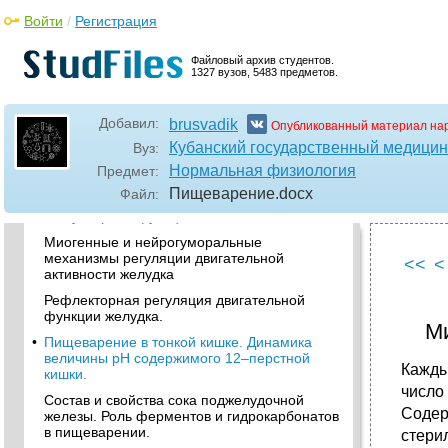
Анализ кривых секреции желудочного сока
Войти
/
Регистрация
при кормлении животного мясом, хлебом и
молоком (по и. П. Павлову).
Файловый архив студентов.
•
Акт рвоты, его значение и регуляция.
1327 вузов, 5483 предметов.
Значение различных видов двигательной
активности желудка для пищеварения.
Добавил:
brusvadik
Опубликованный материал на
•
Электрогастрография, ее клиническое
Кубанский государственный медицин
Вуз:
значение. Корреляция параметров
электрических колебаний
Нормальная физиология
Предмет:
электрогастрограммы с параметрами
Пищеварение
.docx
Файл:
двигательной активности желудка и
эвакуаторной функции.
Миогенные и нейрогуморальные
механизмы регуляции двигательной
<<
<
активности желудка
Рефлекторная регуляция двигательной
функции желудка.
Ми
•
Пищеварение в тонкой кишке. Динамика
величины рН содержимого 12–перстной
Кажды
кишки.
число 
Состав и свойства сока поджелудочной
Содер
железы. Роль ферментов и гидрокарбонатов
в пищеварении.
стери