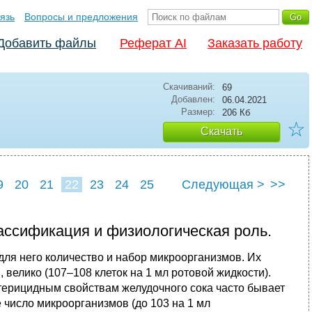
язь
Вопросы и предложения
Добавить файлы
Реферат AI
Заказать работу
Скачиваний:
69
Добавлен:
06.04.2021
Размер:
206 Кб
☆
Скачать
9
20
21
22
23
24
25
Следующая >
>>
ассификация и физиологическая роль.
для него количество и набор микроорганизмов. Их
 велико (107–108 клеток на 1 мл ротовой жидкости).
терицидным свой­ствам желудочного сока часто бывает
 число микроорганизмов (до 103 на 1 мл