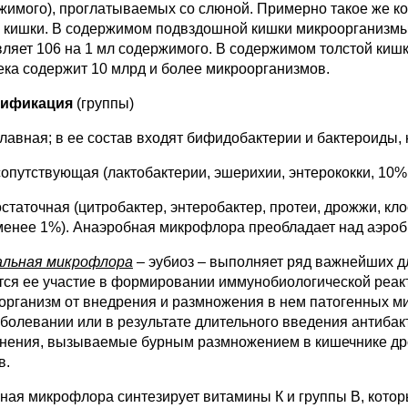
жимого), проглатываемых со слюной. При­мерно такое же ко
 кишки. В содержимом подвздошной кишки микроор­ганизмы
в­ляет 106 на 1 мл содержимого. В содержимом толстой кишки
ека содержит 10 млрд и более микроорганизмов.
сификация
(группы)
главная; в ее состав входят бифидобактерии и бактероиды, 
сопутствующая (лактобактерии, эшерихии, энтерококки, 10%
остаточная (цитробактер, энтеробактер, протеи, дрожжи, кл
менее 1%). Анаэробная микрофлора преобладает над аэроб
льная микрофлора
– эубиоз – выполняет ряд важней­ших 
ется ее участие в формировании иммунобиологической реакт
организм от внедрения и размножения в нем патогенных 
аболевании или в результате дли­тельного введения антиба
нения, вызываемые бурным размножением в ки­шечнике дро
в.
ная микрофлора синтезирует витамины К и группы В, котор