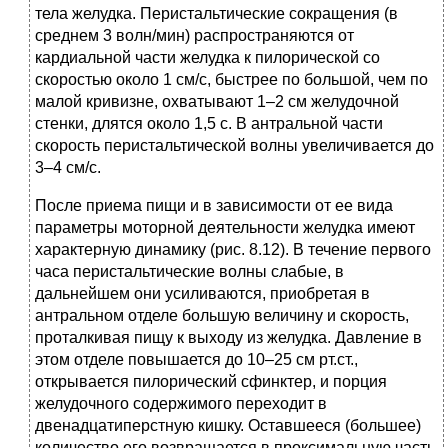
тела желудка. Перистальтические сокращения (в
среднем 3 волн/мин) распространяются от
кардиальной части желудка к пилорической со
скоростью около 1 см/с, быстрее по большой, чем по
малой кривизне, охватывают 1–2 см желудочной
стенки, длятся около 1,5 с. В антральной части
скорость перистальтической волны увеличивается до
3–4 см/с.
После приема пищи и в зависимости от ее вида
параметры моторной деятельности желудка имеют
характерную динамику (рис. 8.12). В течение первого
часа перистальтические волны слабые, в
дальнейшем они усиливаются, приобретая в
антральном отделе большую величину и скорость,
проталкивая пищу к выходу из желудка. Давление в
этом отделе повышается до 10–25 см рт.ст.,
открывается пилорический сфинктер, и порция
желудочного содержимого переходит в
двенадцатиперстную кишку. Оставшееся (большее)
количество его возвращается в проксимальную часть