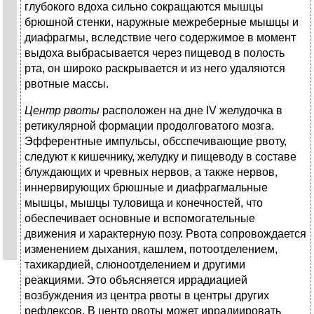
глубокого вдоха сильно сокращаются мышцы
брюшной стенки, наружные межреберные мышцы и
диафрагмы, вследствие чего содержимое в момент
выдоха выбрасывается через пищевод в полость
рта, он широко раскрывается и из него удаляются
рвотные массы.
Центр рвоты
расположен на дне IV желудочка в
ретикулярной формации продолговатого мозга.
Эфферентные импульсы, обсспечивающие рвоту,
следуют к кишечнику, желудку и пищеводу в составе
блуждающих и чревных нервов, а также нервов,
иннервирующих брюшные и диафрагмальные
мышцы, мышцы туловища и конечностей, что
обеспечивает основные и вспомогательные
движения и характерную позу. Рвота сопровождается
изменением дыхания, кашлем, потоотделением,
тахикардией, слюноотделением и другими
реакциями. Это объясняется иррадиацией
возбуждения из центра рвоты в центры других
рефлексов. В центр рвоты может иррадиировать