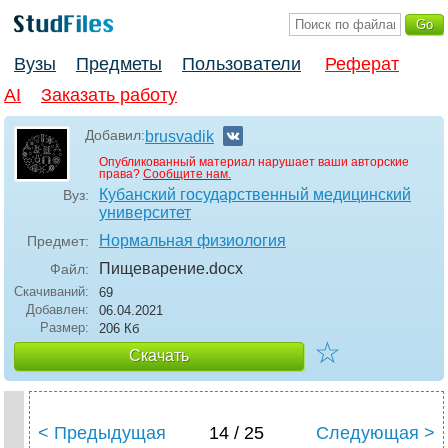
Вузы
Предметы
Пользователи
Реферат
AI
Заказать работу
Добавил:
brusvadik
Опубликованный материал нарушает ваши авторские
права?
Сообщите нам.
Кубанский государственный медицинский
Вуз:
университет
Нормальная физиология
Предмет:
Пищеварение
.docx
Файл:
Скачиваний:
69
Добавлен:
06.04.2021
Размер:
206 Кб
☆
Скачать
< Предыдущая
14 / 25
Следующая >