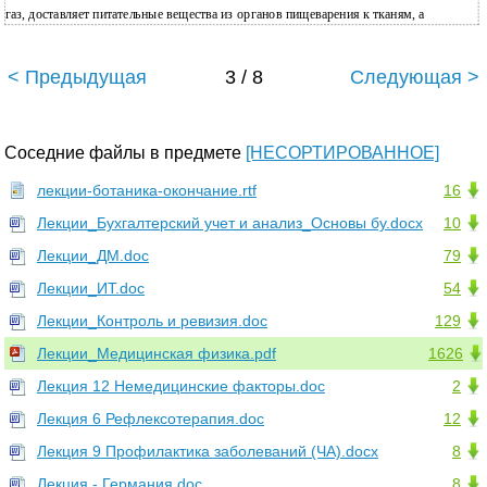
газ, доставляет питательные вещества из органов пищеварения к тканям, а
< Предыдущая
3 / 8
Следующая >
Соседние файлы в предмете
[НЕСОРТИРОВАННОЕ]
лекции-ботаника-окончание.rtf
16
Лекции_Бухгалтерский учет и анализ_Основы бу.docx
10
Лекции_ДМ.doc
79
Лекции_ИТ.doc
54
Лекции_Контроль и ревизия.doc
129
Лекции_Медицинская физика.pdf
1626
Лекция 12 Немедицинские факторы.doc
2
Лекция 6 Рефлексотерапия.doc
12
Лекция 9 Профилактика заболеваний (ЧА).docx
8
Лекция - Германия.doc
8