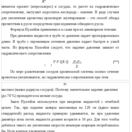
4
R
меняется просвет (атеросклероз) в сосудах, то растет их гидравлическое
сопротивление, наступает недостаток кислорода - ишемия. В ряде случаев
для увеличения кровотока производят шунтирование – это способ обхода
препятствия в русле посредством присоединения обводного русла.
Формула Пуазейля применима и к газам при их ламинарном течении.
При движении жидкости в трубе ее давление падает пропорционально
длине. В трубе с переменным сечением давление падает быстрее в узкой
части. Из формулы Пуазейля следует, что падение давления зависит от
гидравлического сопротивления
P P QX Q
P
P
(**)
1
2
1
2
X
По мере разветвления сосудов кровеносной системы полное сечение
кровотока увеличивается, но гидравлическое сопротивление при этом
30
высокое (малые радиусы сосудов). Поэтому значительное падение давления
(до 70 %) приходится на мелкие сосуды.
Закон Пуазейля используется при введении жидкостей с лечебной
целью. Так, при подъеме камеры капельницы на 120 см (вдвое выше
стандартной) расход жидкости примерно удваивается, но при удвоении
диаметра иглы поток жидкости должен возрасти в 16 раз. Для того чтобы
добиться такого же увеличения скорости инъекции шприцем потребовалось
бы 16-ти кратное увеличение силы.