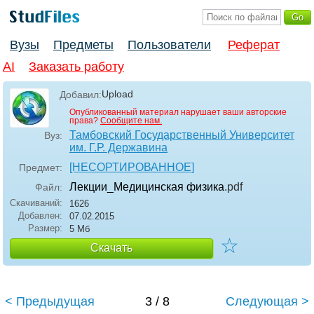
Вузы
Предметы
Пользователи
Реферат
AI
Заказать работу
Upload
Добавил:
Опубликованный материал нарушает ваши авторские
права?
Сообщите нам.
Тамбовский Государственный Университет
Вуз:
им. Г.Р. Державина
[НЕСОРТИРОВАННОЕ]
Предмет:
Лекции_Медицинская физика
.pdf
Файл:
Скачиваний:
1626
Добавлен:
07.02.2015
Размер:
5 Мб
☆
Скачать
< Предыдущая
3 / 8
Следующая >