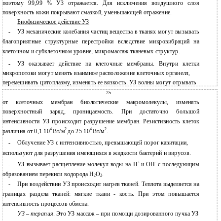
поэтому 99,99 % УЗ отражается. Для исключения воздушного слоя
поверхность кожи покрывают смазкой, уменьшающей отражение.
Биофизическое действие УЗ
-
УЗ механические колебания частиц вещества в тканях могут вызывать
благоприятные структурные перестройки вследствие микровибраций на
клеточном и субклеточном уровне, микромассаж тканевых структур.
-
УЗ оказывает действие на клеточные мембраны. Внутри клетки
микропотоки могут менять взаимное расположение клеточных органелл,
перемешивать цитоплазму, изменять ее вязкость. УЗ волны могут отрывать
25
от клеточных мембран биологические макромолекулы, изменять
поверхностный заряд, проницаемость. При достаточно большой
интенсивности УЗ происходит разрушение мембран. Резистивность клеток
4
2
4
2
различна от 0,1 10
Вт/м
до 25 10
Вт/м
.
-
Облучение УЗ с интенсивностью, превышающей порог кавитации,
используют для разрушения имеющихся в жидкости бактерий и вирусов.
+
-
-
УЗ вызывает расщепление молекул воды на H
и ОН
с последующим
образованием перекиси водорода Н
О
.
2
2
-
При воздействии УЗ происходит нагрев тканей. Теплота выделяется на
границах раздела тканей: мягкие ткани - кость. При этом повышается
интенсивность процессов обмена.
УЗ – терапия
. Это УЗ массаж – при помощи дозированного пучка УЗ