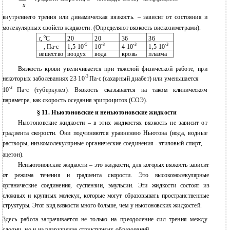
x
внутреннего трения или динамическая вязкость. – зависит от состояния и
молекулярных свойств жидкости. (Определяют вязкость вискозиметрами).
о
t
,
С
20
20
36
36
-5
-3
-3
-3
, Па·с
1,5 10
10
4 10
1,5 10
вещество
воздух
вода
кровь
плазма
Вязкость крови увеличивается при тяжелой физической работе, при
-3
некоторых заболеваниях 23 10
Па·с (сахарный диабет) или уменьшается
-3
10
Па·с (туберкулез). Вязкость сказывается на таком клиническом
параметре, как скорость оседания эритроцитов (СОЭ).
§ 11. Ньютоновские и неньютоновские жидкости
Ньютоновские жидкости – в этих жидкостях вязкость не зависит от
градиента скорости. Они подчиняются уравнению Ньютона (вода, водные
растворы, низкомолекулярные органические соединения - этиловый спирт,
ацетон).
Неньютоновские жидкости – это жидкости, для которых вязкость зависит
от режима течения и градиента скорости. Это высокомолекулярные
органические соединения, суспензии, эмульсии. Эти жидкости состоят из
сложных и крупных молекул, которые могут образовывать пространственные
структуры. Этот вид вязкости много больше, чем у ньютоновских жидкостей.
Здесь работа затрачивается не только на преодоление сил трения между
слоями, но и на разрушение структурных образований.