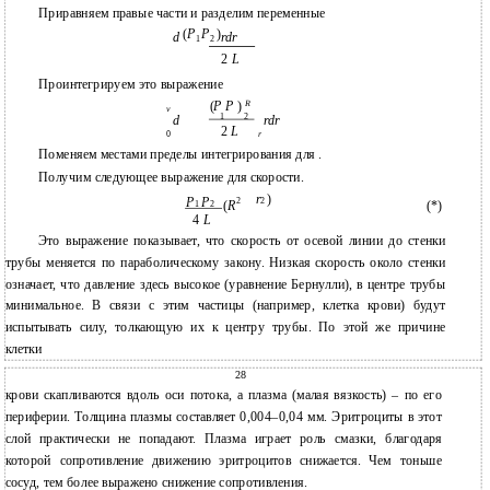
Приравняем правые части и разделим переменные
(
P
P
)
d
rdr
1
2
2
L
Проинтегрируем это выражение
R
(
P P
)
v
1
2
d
rdr
2
L
0
r
Поменяем местами пределы интегрирования для .
Получим следующее выражение для скорости.
r
)
P
P
2
2
(
R
(*)
1
2
4
L
Это выражение показывает, что скорость от осевой линии до стенки
трубы меняется по параболическому закону. Низкая скорость около стенки
означает, что давление здесь высокое (уравнение Бернулли), в центре трубы
минимальное. В связи с этим частицы (например, клетка крови) будут
испытывать силу, толкающую их к центру трубы. По этой же причине
клетки
28
крови скапливаются вдоль оси потока, а плазма (малая вязкость) – по его
периферии. Толщина плазмы составляет 0,004–0,04 мм. Эритроциты в этот
слой практически не попадают. Плазма играет роль смазки, благодаря
которой сопротивление движению эритроцитов снижается. Чем тоньше
сосуд, тем более выражено снижение сопротивления.