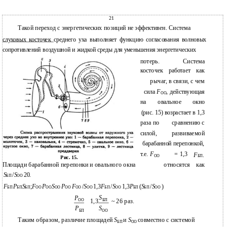
21
Такой переход с энергетических позиций не эффективен. Система
слуховых косточек
среднего уха выполняет функцию согласования волновых
сопротивлений воздушной и жидкой среды для уменьшения энергетических
потерь.
Система
косточек
как
работает
рычаг, в связи, с чем
сила
F
, действующая
OO
на
овальное
окно
(рис. 15) возрастает в 1,3
раза по
сравнению с
силой,
развиваемой
барабанной перепонкой,
т.е.
F
= 1,3
F
.
OO
БП
Рис. 15.
Площади барабанной перепонки и овального окна
относятся
как
.
S
/
S
20
БП
OO
F
P
S
;
F
P
S
P
F
/
S
1,3
F
/
S
1,3
P
(
S
/
S
)
БП
БП
БП
ОО
ОО
ОО
ОО
ОО
ОО
БП
ОО
БП
БП
ОО
S
P
1,3
~ 26 раз.
OO
БП
P
S
БП
OO
Таким образом, различие площадей
и
совместно с системой
S
S
БП
ОО