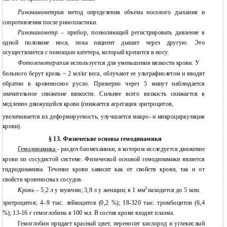
Риноманометрия
метод определения объема носового дыхания и
сопротивления после ринопластики.
Риноманометр
– прибор, позволяющий регистрировать давление в
одной половине носа, пока пациент дышит через другую. Это
осуществляется с помощью катетера, который крепится в носу.
Фотогемотерапия
используется для уменьшения вязкости крови. У
больного берут кровь ~ 2 мл/кг веса, облучают ее ультрафиолетом и вводят
обратно в кровеносное русло. Примерно через 5 минут наблюдается
значительное снижение вязкости. Сильнее всего вязкость снижается в
медленно движущейся крови (снижается агрегация эритроцитов,
увеличивается их деформируемость, улучшается макро- и микроциркуляция
крови).
§ 13. Физические основы гемодинамики
Гемодинамика
- раздел биомеханики, в котором исследуется движение
крови по сосудистой системе. Физической основой гемодинамики является
гидродинамика. Течение крови зависит как от свойств крови, так и от
свойств кровеносных сосудов.
3
Кровь
– 5,2 л у мужчин; 3,9 л у женщин; в 1 мм
находится до 5 млн.
эритроцитов; 4–9 тыс. лейкоцитов (0,2 %); 18-320 тыс. тромбоцитов (6,4
%); 13-16 г гемоглобина в 100 мл. В состав крови входит плазма.
Гемоглобин придает красный цвет, переносит кислород и углекислый