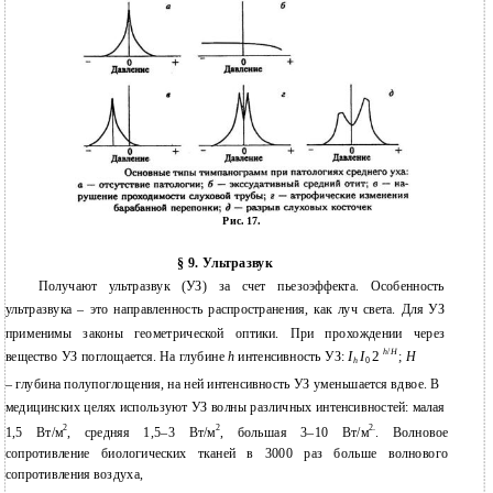
Рис. 17.
§ 9. Ультразвук
Получают ультразвук (УЗ) за счет пьезоэффекта. Особенность
ультразвука – это направленность распространения, как луч света. Для УЗ
применимы законы геометрической оптики. При прохождении через
h
/
H
I
I
2
вещество УЗ поглощается. На глубине
h
интенсивность УЗ:
;
H
h
0
– глубина полупоглощения, на ней интенсивность УЗ уменьшается вдвое. В
медицинских целях используют УЗ волны различных интенсивностей: малая
2
2
2.
1,5 Вт/м
, средняя 1,5–3 Вт/м
, большая 3–10 Вт/м
. Волновое
сопротивление биологических тканей в 3000 раз больше волнового
сопротивления воздуха,