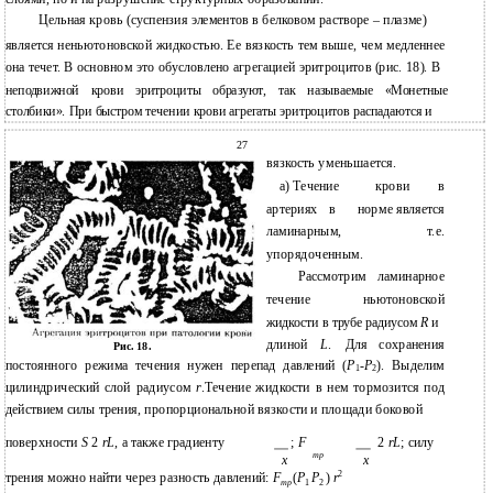
Цельная кровь (суспензия элементов в белковом растворе – плазме)
является неньютоновской жидкостью. Ее вязкость тем выше, чем медленнее
она течет. В основном это обусловлено агрегацией эритроцитов (рис. 18). В
неподвижной крови эритроциты образуют, так называемые «Монетные
столбики». При быстром течении крови агрегаты эритроцитов распадаются и
27
вязкость уменьшается.
а) Течение
крови
в
артериях
в
норме является
ламинарным,
т.е.
упорядоченным.
Рассмотрим
ламинарное
течение
ньютоновской
жидкости в трубе радиусом
R
и
длиной
L
.
сохранения
Для
Рис. 18.
постоянного режима течения нужен перепад давлений (
P
-
P
). Выделим
1
2
цилиндрический слой радиусом
r
.Течение жидкости в нем тормозится под
действием силы трения, пропорциональной вязкости и площади боковой
поверхности
S
2
rL
, а также градиенту
;
F
2
rL
; силу
тр
x
x
2
трения можно найти через разность давлений:
F
(
P
P
)
r
тр
1
2