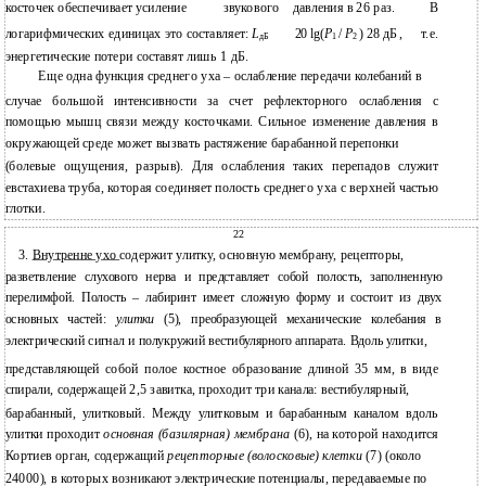
косточек обеспечивает усиление
звукового
давления в 26 раз.
В
логарифмических единицах это составляет:
,
т.е.
L
20 lg(
P
/
P
) 28 дБ
дБ
1
2
энергетические потери составят лишь 1 дБ.
Еще одна функция среднего уха – ослабление передачи колебаний в
случае большой интенсивности за счет рефлекторного ослабления с
помощью мышц связи между косточками. Сильное изменение давления в
окружающей среде может вызвать растяжение барабанной перепонки
(болевые ощущения, разрыв). Для ослабления таких перепадов служит
евстахиева труба, которая соединяет полость среднего уха с верхней частью
глотки.
22
3.
Внутренне ухо
содержит улитку, основную мембрану, рецепторы,
разветвление слухового нерва и представляет собой полость, заполненную
перелимфой. Полость – лабиринт имеет сложную форму и состоит из двух
основных частей:
улитки
(5), преобразующей механические колебания в
электрический сигнал и полукружий вестибулярного аппарата. Вдоль улитки,
представляющей собой полое костное образование длиной 35 мм, в виде
спирали, содержащей 2,5 завитка, проходит три канала: вестибулярный,
барабанный, улитковый. Между улитковым и барабанным каналом вдоль
улитки проходит
основная (базилярная) мембрана
(6), на которой находится
Кортиев орган, содержащий
рецепторные (волосковые) клетки
(7) (около
24000), в которых возникают электрические потенциалы, передаваемые по