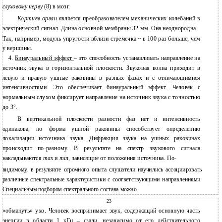
слуховому нерву
(8) в мозг.
Кортиев орган
является преобразователем механических колебаний в
электрический сигнал. Длина основной мембраны 32 мм. Она неоднородна.
Так, например, модуль упругости вблизи стремечка ~ в 100 раз больше, чем
у вершины.
4.
Бинауральный эффект
– это способность устанавливать направление на
источник звука в горизонтальной плоскости. Звуковая волна приходит в
левую и правую ушные раковины в разных фазах и с отличающимися
интенсивностями. Это обеспечивает бинауральный эффект. Человек с
нормальным слухом фиксирует направление на источник звука с точностью
до 3°.
В вертикальной плоскости разности фаз нет и интенсивность
одинакова, но форма ушной раковины способствует определению
локализации источника звука. Дифракция звука на ушных раковинах
происходит по-разному. В результате на спектр звукового сигнала
накладываются
max
и
min
, зависящие от положения источника. По-
видимому, в результате огромного опыта слушатели научились ассоциировать
различные спектральные характеристики с соответствующими направлениями.
Специальным подбором спектрального состава можно
23
«обмануть» ухо. Человек воспринимает звук, содержащий основную часть
энергии в области 1 кГц – сзади, независимо от его действительного