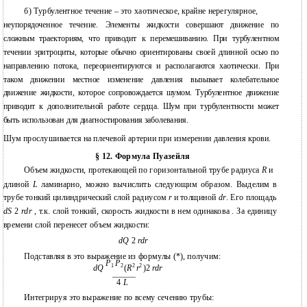
б) Турбулентное течение – это хаотическое, крайне нерегулярное,
неупорядоченное течение. Элементы жидкости совершают движение по
сложным траекториям, что приводит к перемешиванию. При турбулентном
течении эритроциты, которые обычно ориентированы своей длинной осью по
направлению потока, переориентируются и располагаются хаотически. При
таком движении местное изменение давления вызывает колебательное
движение жидкости, которое сопровождается шумом. Турбулентное движение
приводит к дополнительной работе сердца. Шум при турбулентности может
быть использован для диагностирования заболевания.
Шум прослушивается на плечевой артерии при измерении давления крови.
§ 12. Формула Пуазейля
Объем жидкости, протекающей по горизонтальной трубе радиуса
R
и
длиной
L
ламинарно, можно вычислить следующим образом. Выделим в
трубе тонкий цилиндрический слой радиусом
r
и толщиной
dr
. Его площадь
dS
2
rdr
, т.к. слой тонкий, скорость жидкости в нем одинакова . За единицу
времени слой перенесет объем жидкости:
dQ
2
rdr
Подставляя в это выражение из формулы (*), получим:
P
P
2
2
1
2
dQ
(
R
r
)2
rdr
4
L
Интегрируя это выражение по всему сечению трубы: