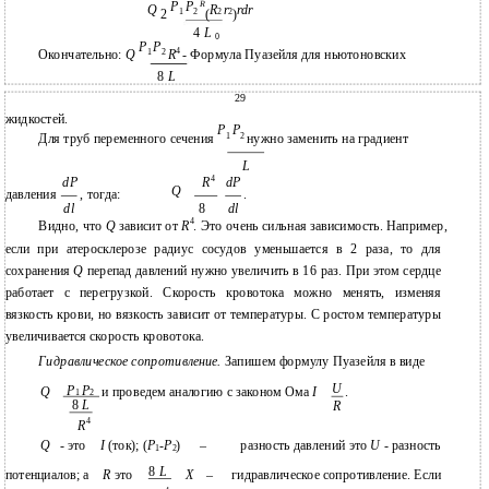
R
P
P
Q
R
r
rdr
2
1
2
(
2
2
)
4
L
0
P
P
4
1
2
Окончательно:
Q
R
- Формула Пуазейля для ньютоновских
8
L
29
жидкостей.
P
P
1
2
Для труб переменного сечения
нужно заменить на градиент
L
4
dP
R
dP
Q
давления
, тогда:
.
dl
8
dl
4
Видно, что
Q
зависит от
R
. Это очень сильная зависимость. Например,
если при атеросклерозе радиус сосудов уменьшается в 2 раза, то для
сохранения
Q
перепад давлений нужно увеличить в 16 раз. При этом сердце
работает с перегрузкой. Скорость кровотока можно менять, изменяя
вязкость крови, но вязкость зависит от температуры. С ростом температуры
увеличивается скорость кровотока.
Гидравлическое сопротивление.
Запишем формулу Пуазейля в виде
U
P
P
Q
и проведем аналогию с законом Ома
I
.
1
2
8
L
R
4
R
Q
- это
I
(ток); (
P
-
P
)
–
разность давлений это
U
- разность
1
2
8
L
потенциалов; а
R
это
X
–
гидравлическое сопротивление. Если