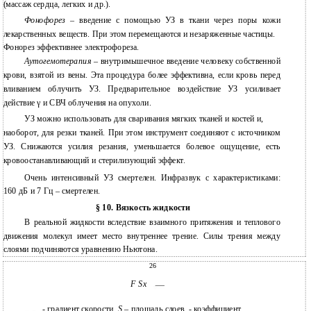
(массаж сердца, легких и др.).
Фонофорез
– введение с помощью УЗ в ткани через поры кожи
лекарственных веществ. При этом перемещаются и незаряженные частицы.
Фонорез эффективнее электрофореза.
Аутогемотерапия
– внутримышечное введение человеку собственной
крови, взятой из вены. Эта процедура более эффективна, если кровь перед
вливанием облучить УЗ. Предварительное воздействие УЗ усиливает
действие γ и СВЧ облучения на опухоли.
УЗ можно использовать для сваривания мягких тканей и костей и,
наоборот, для резки тканей. При этом инструмент соединяют с источником
УЗ. Снижаются усилия резания, уменьшается болевое ощущение, есть
кровоостанавливающий и стерилизующий эффект.
Очень интенсивный УЗ смертелен. Инфразвук с характеристиками:
160 дБ и 7 Гц – смертелен.
10. Вязкость жидкости
§
В
реальной жидкости вследствие взаимного притяжения и теплового
движения молекул имеет место внутреннее трение. Силы трения между
слоями подчиняются уравнению Ньютона.
26
F Sx
- градиент скорости,
S
– площадь слоев, - коэффициент