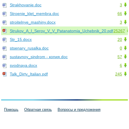
Strakhovanie.doc
3
Stroenie_klet_membra.doc
66
stroitelnye_mashiny.docx
3
Strukov_A_I_Serov_V_V_Patanatomia_Uchebnik_20.pdf
25267
Str_15.docx
20
stsenary_rusalka.doc
0
sustavnoy_sindrom - копия.doc
57
svodnaya.docx
6
Talk_Dirty_Italian.pdf
245
Помощь
Обратная связь
Вопросы и предложения
Пользовательское соглашение
Политика конфиденциальности