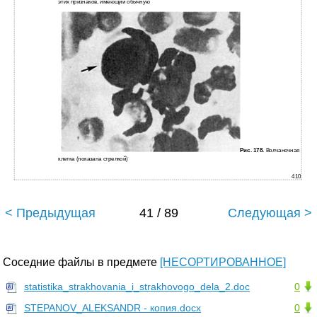
этих признаков, имеющий обычную
Рис. 178.
Волчаночная
клетка (показана стрелкой)
410
< Предыдущая
41 / 89
Следующая >
Соседние файлы в предмете
[НЕСОРТИРОВАННОЕ]
statistika_strakhovania_i_strakhovogo_dela_2.doc
0
STEPANOV_ALEKSANDR - копия.docx
0