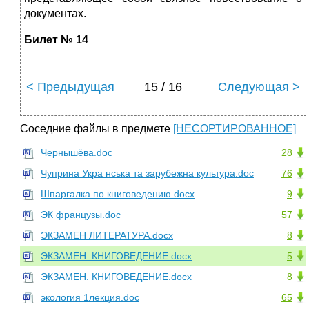
документах.
Билет № 14
< Предыдущая
15 / 16
Следующая >
Соседние файлы в предмете
[НЕСОРТИРОВАННОЕ]
Чернышёва.doc
28
Чуприна Укра нська та зарубежна культура.doc
76
Шпаргалка по книговедению.docx
9
ЭК французы.doc
57
ЭКЗАМЕН ЛИТЕРАТУРА.docx
8
ЭКЗАМЕН. КНИГОВЕДЕНИЕ.docx
5
ЭКЗАМЕН. КНИГОВЕДЕНИЕ.docx
8
экология 1лекция.doc
65