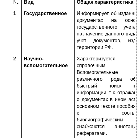
№
Вид
Общая характеристика
1
Государственное
Информирует об изданны
документах на осно
государственного учета
назначение данного вид
учет документов, из
территории РФ.
2
Научно-
Характеризуется д
вспомогательное
справочным апп
Вспомогательные у
различного рода обе
быстрый поиск нео
информации, т. к. отража
о документах в ином аспе
основном тексте пособия 
к соответств
библиографическим 
снабжаются аннотац
рефератами.