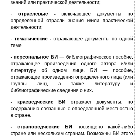
знаний или практической деятельности;
-
отраслевые -
включающее документы по
определенной отрасли знания и/или практической
деятельности;
-
тематические -
отражающее документы по одной
теме
- персональное БИ
— библиографическое пособие,
отражающее произведения одного автора и/или
литературу об одном лице. БИ — пособие,
отражающее произведения определенного лица (или
группы лиц), а также литературу и
библиографические сведения о них.
- краеведческие БИ
отражает документы, по
содержанию связанные с определенной местностью
в стране.
- страноведческие БИ
посвящено какой-либо
стране или нескольким странам. Возможны БИ этого