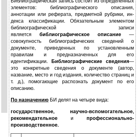
Библиографическая запись состоит из определенных
элементов: библиографического описания,
аннотации или реферата, предметной рубрики, ин­
декса классификации. Обязательным элементом
библиогра­фической записи
является
библиографическое описание
—
совокупность библиографических сведений о
документе, при­веденных по установленным
правилам и предназначенных для его
идентификации.
Библиографические сведения
—
это конкретные сведения о документе (автор,
название, место и год издания, количество страниц и
т. д.), помогающие рас­познать документ по его
описанию.
По назначению
БИ делят на четыре вида:
государствен­ное, научно-вспомогательное,
рекомендательное
и
профес­сионально-
производственное.