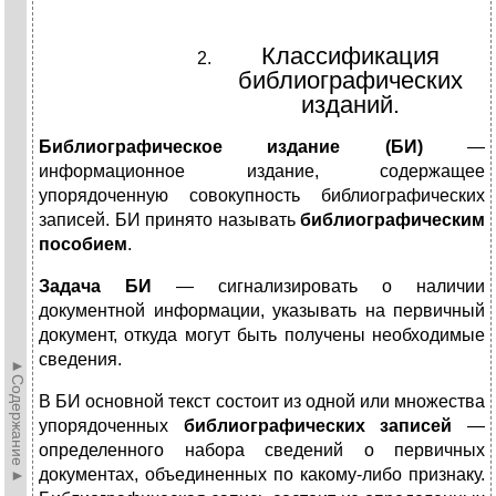
Классификация
библиографических
изданий.
Библиографическое издание (БИ)
—
информационное издание, содержащее
упорядоченную совокупность библиографических
записей. БИ принято называть
библиографическим
пособием
.
Задача БИ
— сигнализировать о наличии
документной информации, указывать на первичный
документ, откуда могут быть получены необходимые
сведения.
►Содержание►
В БИ основной текст состоит из одной или множества
упорядоченных
библиографических записей
—
определен­ного набора сведений о первичных
документах, объединен­ных по какому-либо признаку.