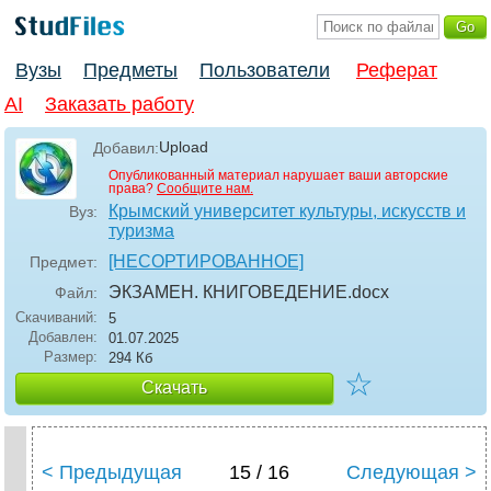
Вузы
Предметы
Пользователи
Реферат
AI
Заказать работу
Upload
Добавил:
Опубликованный материал нарушает ваши авторские
права?
Сообщите нам.
Крымский университет культуры, искусств и
Вуз:
туризма
[НЕСОРТИРОВАННОЕ]
Предмет:
ЭКЗАМЕН. КНИГОВЕДЕНИЕ
.docx
Файл:
Скачиваний:
5
Добавлен:
01.07.2025
Размер:
294 Кб
☆
Скачать
< Предыдущая
15 / 16
Следующая >