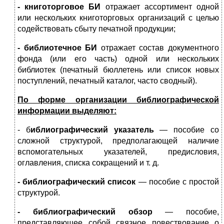
- книготорговое
БИ
отражает ассортимент од­ной
или нескольких книготорговых организаций с целью
содействовать сбыту печатной продукции;
- библиотечное
БИ
отражает состав документного
фонда (или его часть) одной или нескольких
библиотек (печатный бюллетень или список новых
поступлений, печатный каталог, часто сводный).
По форме организации
библиографической
информации выделяют:
- б
иблиографический указатель
— пособие со
сложной структурой, предполагающей наличие
вспомогательных ука­зателей, предисловия,
оглавления, списка сокращений и т. д.
- библиографический список
— пособие с простой
струк­турой.
- библиографический обзор
— пособие,
представляющее собой связное повествование о