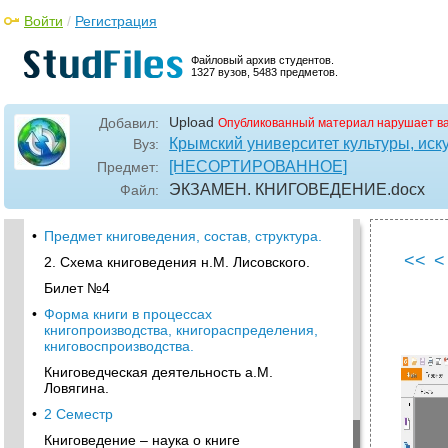
Книговедение – наука о книге
Войти
/
Регистрация
Русское библиографическое общество.
•
Билет № 2
Файловый архив студентов.
1327 вузов, 5483 предметов.
1.Объект книговедения, состав, структура.
•
2. Русское библиологическое общество
Upload
Добавил:
Опубликованный материал нарушает в
(1899-1931)
Крымский университет культуры, иску
Вуз:
Система типологического книговедческого
[НЕСОРТИРОВАННОЕ]
Предмет:
метода
ЭКЗАМЕН. КНИГОВЕДЕНИЕ
.docx
Файл:
•
2. Книговедческая деятельность н.М.
Лисовского.
•
Предмет книговедения, состав, структура.
<<
<
2. Схема книговедения н.М. Лисовского.
Билет №4
•
Форма книги в процессах
книгопроизводства, книгораспределения,
книговоспроизводства.
Книговедческая деятельность а.М.
Ловягина.
•
2 Семестр
Книговедение – наука о книге