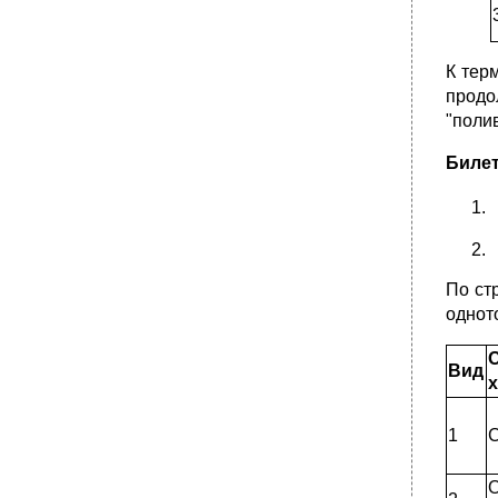
К тер
прод
"полив
Билет
По ст
однот
Вид
х
1