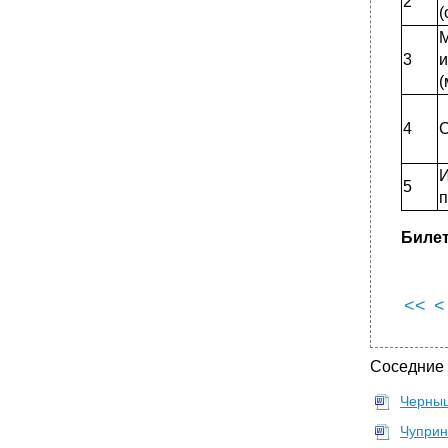
2
(
3
и
(
4
С
5
п
Билет
<<
<
Соседние
Черныш
Чуприн