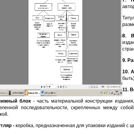
авто
Титу
разм
8. 
изда
стра
9. Р
10. 
быть
11. 
нижный блок
- часть материальной конструкции издания
еленной последовательности, скрепленных между собо
кой.
утляр -
коробка, предназначенная для упаковки изданий с ц