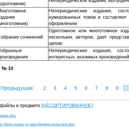
Непериодическое издание, выпущен
однотомник)
Многотомное
Непериодические издания, со
здание
нумерованных томов и составляет
многотомник)
оформлению
Однотомное или многотомное изд
обрание сочинений
нескольких авторов, дает предста
целом
Избранные
Непериодические издания, сос
роизведения
интересных, значимых произведений
 № 10
 Предыдущая
2
3
4
5
6
7
8
9
1
 файлы в предмете
[НЕСОРТИРОВАННОЕ]
ёва.doc
а Укра нська та зарубежна культура.doc