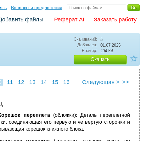
язь
Вопросы и предложения
Добавить файлы
Реферат AI
Заказать работу
Скачиваний:
5
Добавлен:
01.07.2025
Размер:
294 Кб
☆
Скачать
0
11
12
13
14
15
16
Следующая >
>>
ц
орешок переплета
(обложки): Деталь переплетной
ки, соединяющая его первую и четвертую сторонки и
рывающая корешок книжного блока.
итульная страница
(содержит заглавие книги, её