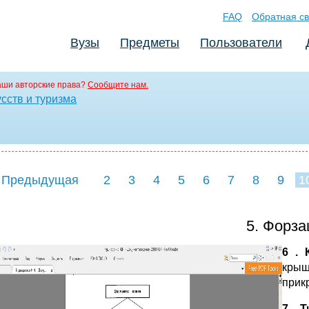
FAQ
Обратная св
Вузы
Предметы
Пользователи
аши авторские права?
Сообщите нам.
сств и туризма
 Предыдущая
2
3
4
5
6
7
8
9
1
5. Форза
6
. К
крыш
прик
7. Т