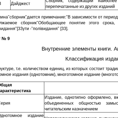
Сборник, содержащий наиболее
3
Дайджест
перепечатанные из других изданий
мина"сборник"дается примечание:"В зависимости от перио
олжаемое сборник"Обобщающее понятие этого срока
идання"[33ути -"полівидання" [33].
 № 9
Внутренние элементы книги. Ан
Классификация издан
руктуре, т.е. количеством единиц, из которых состоит трад
омное издания (однотомник), многотомное издание (многото
Общая
арактеристика
Издание, однотипно оформлено, в
Серия
объединенных общностью замыс
читательским назначением
Однотомное издание