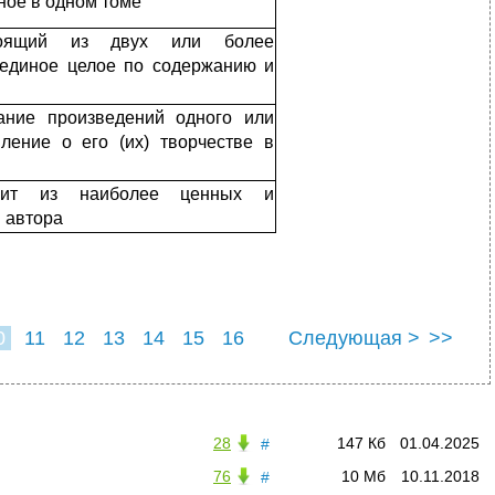
ное в одном томе
стоящий из двух или более
 единое целое по содержанию и
ание произведений одного или
вление о его (их) творчестве в
тоит из наиболее ценных и
 автора
0
11
12
13
14
15
16
Следующая >
>>
28
147 Кб
01.04.2025
#
76
10 Мб
10.11.2018
#