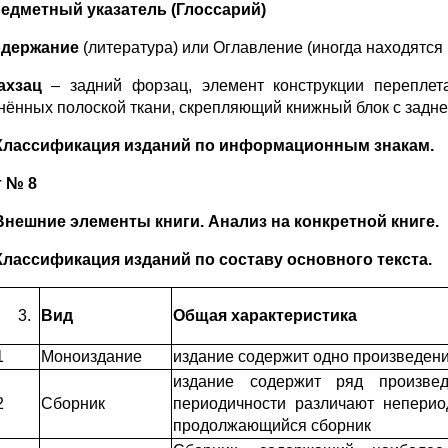
редметный указатель (Глоссарий)
одержание
(литература) или Оглавление (иногда находятся 
ахзац
– задний форзац, элемент конструкции переплета
нённых полоской ткани, скрепляющий книжный блок с задн
Классификация изданий по информационным знакам.
 № 8
Внешние элементы книги. Анализ на конкретной книге.
Классификация изданий по составу основного текста.
Вид
Общая характеристика
1
Моноиздание
издание содержит одно произведен
издание содержит ряд произве
2
Сборник
периодичности различают неперио
продолжающийся сборник