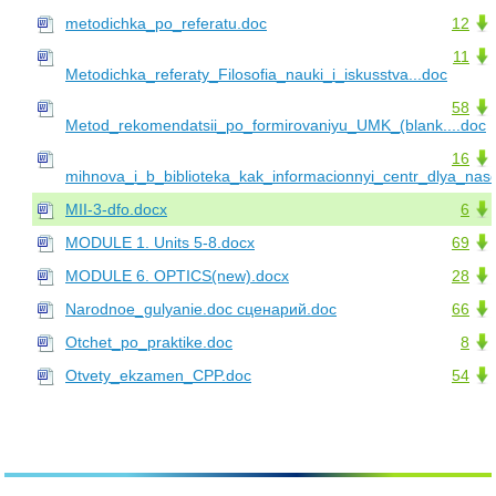
metodichka_po_referatu.doc
12
11
Metodichka_referaty_Filosofia_nauki_i_iskusstva...doc
58
Metod_rekomendatsii_po_formirovaniyu_UMK_(blank....doc
16
mihnova_i_b_biblioteka_kak_informacionnyi_centr_dlya_nas
MII-3-dfo.docx
6
MODULE 1. Units 5-8.docx
69
MODULE 6. OPTICS(new).docx
28
Narodnoe_gulyanie.doc сценарий.doc
66
Otchet_po_praktike.doc
8
Otvety_ekzamen_CPP.doc
54