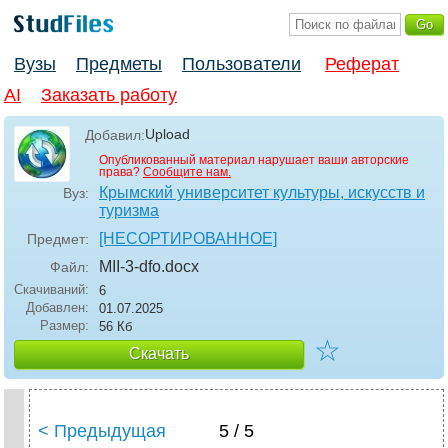
Вузы
Предметы
Пользователи
Реферат
AI
Заказать работу
Upload
Добавил:
Опубликованный материал нарушает ваши авторские
права?
Сообщите нам.
Крымский университет культуры, искусств и
Вуз:
туризма
[НЕСОРТИРОВАННОЕ]
Предмет:
MII-3-dfo
.docx
Файл:
Скачиваний:
6
Добавлен:
01.07.2025
Размер:
56 Кб
☆
Скачать
< Предыдущая
5 / 5