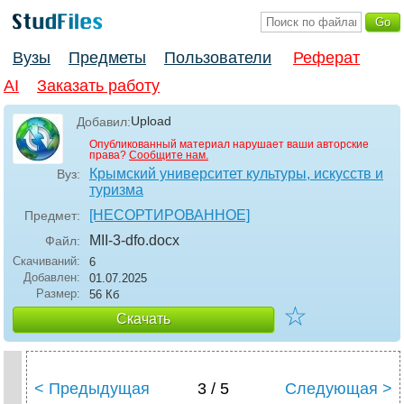
Вузы
Предметы
Пользователи
Реферат
AI
Заказать работу
Upload
Добавил:
Опубликованный материал нарушает ваши авторские
права?
Сообщите нам.
Крымский университет культуры, искусств и
Вуз:
туризма
[НЕСОРТИРОВАННОЕ]
Предмет:
MII-3-dfo
.docx
Файл:
Скачиваний:
6
Добавлен:
01.07.2025
Размер:
56 Кб
☆
Скачать
< Предыдущая
3 / 5
Следующая >