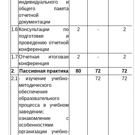
индивидуального и
общего пакета
отчетной
документации
1.6
Консультации по
2
-
2
подготовке и
проведению отчетной
конференции
1.7
Отчетная итоговая
2
-
2
конференция
2
.
Пассивная практика
80
72
72
2.1
- изучение учебно-
72
72
методического
обеспечения
образовательного
процесса в учебном
заведении;
ознакомление с
особенностями
организации учебно-