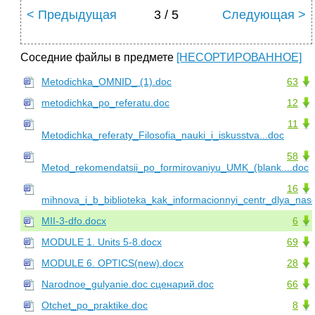
< Предыдущая
3 / 5
Следующая >
Соседние файлы в предмете
[НЕСОРТИРОВАННОЕ]
Metodichka_OMNID_ (1).doc
63
metodichka_po_referatu.doc
12
11
Metodichka_referaty_Filosofia_nauki_i_iskusstva...doc
58
Metod_rekomendatsii_po_formirovaniyu_UMK_(blank....doc
16
mihnova_i_b_biblioteka_kak_informacionnyi_centr_dlya_nas
MII-3-dfo.docx
6
MODULE 1. Units 5-8.docx
69
MODULE 6. OPTICS(new).docx
28
Narodnoe_gulyanie.doc сценарий.doc
66
Otchet_po_praktike.doc
8