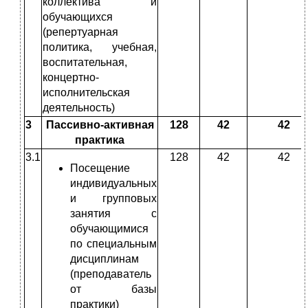
коллектива и
обучающихся
(репертуарная
политика, учебная,
воспитательная,
концертно-
исполнительская
деятельность)
3
Пассивно-активная
128
42
42
практика
3.1
128
42
42
Посещение
индивидуальных
и групповых
занятия с
обучающимися
по специальным
дисциплинам
(преподаватель
от базы
практики)