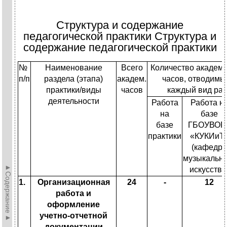
Структура и содержание
педагогической практики Структура и
содержание педагогической практики
№
Наименование
Всего
Количество академи
п/п
раздела (этапа)
академ.
часов, отводимы
практики/виды
часов
каждый вид ра
деятельности
Работа
Работа н
на
базе
базе
ГБОУВОР
практики
«КУКИиТ
(кафедра
музыкально
►Содержание►
искусства
1.
Организационная
24
-
12
работа и
оформление
учетно-отчетной
документации