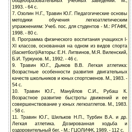
общеобразовательных учебных заведений. М.,
1993. - 64 с.
7. Озолин Н.Г., Травин Ю.Г. Педагогические основы
методики обучения легкоатлетическим
упражнениям: Учеб. пос. для студентов - М.: РГАФК,
1998. - 80 с.
8. Программа физического воспитания учащихся I-
XI классов, основанная на одном из видов спорта
(баскетбол)/Авторы: Е.Н. Литвинов, М.Я. Виленский,
Б.И. Туркунов. М., 1992. - 46 с.
9. Травин Ю.Г., Дьяков В.В. Легкая атлетика:
Возрастные особенности развития двигательных
качеств школьников и юных спортсменов. М., 1983. -
54 с.
10. Травин Ю.Г., Мануйлов С.И., Рубаш К.
Возрастное развитие быстроты движений и ее
совершенствование у юных легкоатлетов. М., 1983.
- 58 с.
11. Травин Ю.Г., Шильков Н.П., Турбин В.А. и др.
Легкая атлетика. Дозированная ходьба и
оздоровительный бег. - М.: ГЦОЛИФК, 1989. - 112 с.