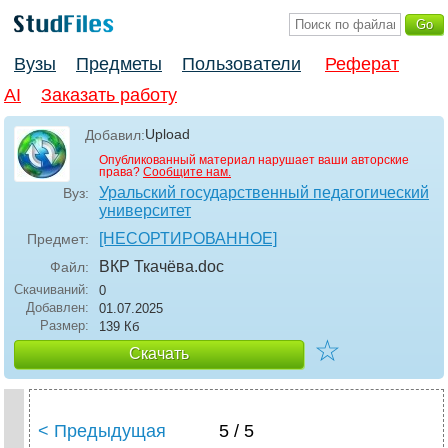
Вузы
Предметы
Пользователи
Реферат
AI
Заказать работу
Upload
Добавил:
Опубликованный материал нарушает ваши авторские
права?
Сообщите нам.
Уральский государственный педагогический
Вуз:
университет
[НЕСОРТИРОВАННОЕ]
Предмет:
ВКР Ткачёва
.doc
Файл:
Скачиваний:
0
Добавлен:
01.07.2025
Размер:
139 Кб
☆
Скачать
< Предыдущая
5 / 5