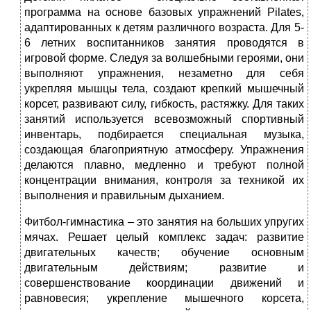
программа на основе базовых упражнений Pilates,
адаптированных к детям различного возраста. Для 5-
6 летних воспитанников занятия проводятся в
игровой форме. Следуя за волшебными героями, они
выполняют упражнения, незаметно для себя
укрепляя мышцы тела, создают крепкий мышечный
корсет, развивают силу, гибкость, растяжку. Для таких
занятий используется всевозможный спортивный
инвентарь, подбирается специальная музыка,
создающая благоприятную атмосферу. Упражнения
делаются плавно, медленно и требуют полной
концентрации внимания, контроля за техникой их
выполнения и правильным дыханием.
Фитбол-гимнастика
– это занятия на больших упругих
мячах. Решает целый комплекс задач: развитие
двигательных качеств; обучение основным
двигательным действиям; развитие и
совершенствование координации движений и
равновесия; укрепление мышечного корсета,