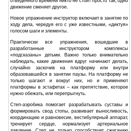
отведенного времени никто не стоит просто так, одно
движение сменяет другое.
Новое упражнение инструктор включает в занятие по
ходу дела, чередуя его с уже известными, «диктуя»
голосом шаги и элементы.
Практически все упражнения, вошедшие в
разработанные инструктором комплексы
«подсказаны» детьми. Важно только внимательно
наблюдать, какие движения вдруг начинают делать,
случайно заскочив на платформу или внутри
образовавшейся в занятии паузы. На платформу не
только шагают и вокруг них, но и применяют
платформы в эстафетах – как препятствие, которое
нужно обежать, или перепрыгнуть.
Степ-аэробика помогает разрабатывать суставы и
формировать свод стопы, развивает выносливость,
координацию и равновесие, вестибулярный аппарат,
тренирует сердце, нормализует артериальное
давление. Степ не только способствует сжиганию