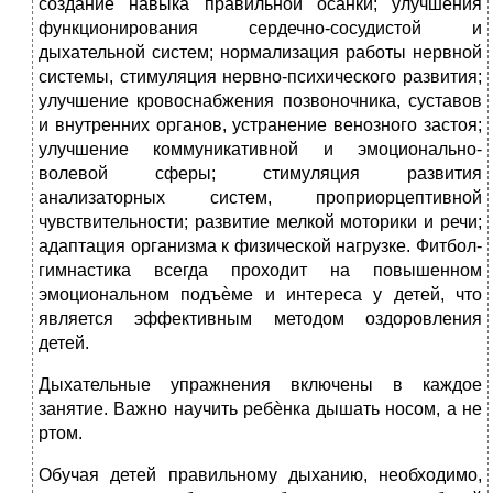
создание навыка правильной осанки; улучшения
функционирования сердечно-сосудистой и
дыхательной систем; нормализация работы нервной
системы, стимуляция нервно-психического развития;
улучшение кровоснабжения позвоночника, суставов
и внутренних органов, устранение венозного застоя;
улучшение коммуникативной и эмоционально-
волевой сферы; стимуляция развития
анализаторных систем, проприорцептивной
чувствительности; развитие мелкой моторики и речи;
адаптация организма к физической нагрузке. Фитбол-
гимнастика всегда проходит на повышенном
эмоциональном подъѐме и интереса у детей, что
является эффективным методом оздоровления
детей.
Дыхательные упражнения
включены в каждое
занятие. Важно научить ребѐнка дышать носом, а не
ртом.
Обучая детей правильному дыханию, необходимо,