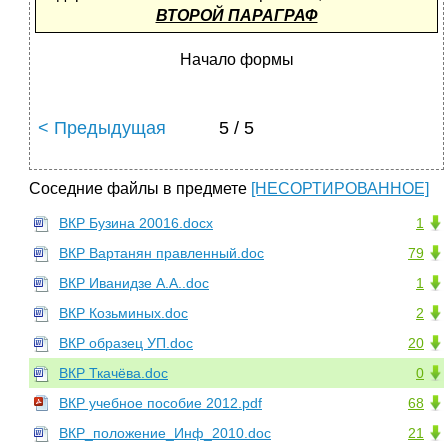
ВТОРОЙ ПАРАГРАФ
Начало формы
< Предыдущая
5 / 5
Соседние файлы в предмете
[НЕСОРТИРОВАННОЕ]
ВКР Бузина 20016.docx
1
ВКР Вартанян правленный.doc
79
ВКР Иванидзе А.А..doc
1
ВКР Козьминых.doc
2
ВКР образец УП.doc
20
ВКР Ткачёва.doc
0
ВКР учебное пособие 2012.pdf
68
ВКР_положение_Инф_2010.doc
21