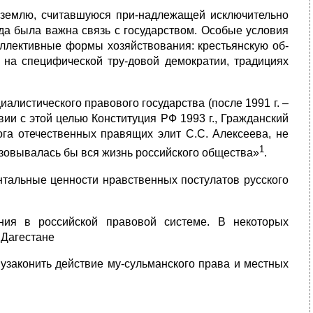
а землю, считавшуюся при-надлежащей исключительно
гда была важна связь с государством. Особые условия
коллективные формы хозяйствования: крестьянскую об-
ь на специфической тру-довой демократии, традициях
иалистического правового государства (после 1991 г. –
вии с этой целью Конституция РФ 1993 г., Гражданский
га отечественных правящих элит С.С. Алексеева, не
1
зовывалась бы вся жизнь российского общества»
.
нтальные ценности нравственных постулатов русского
ния в российской правовой системе. В некоторых
 Дагестане
узаконить действие му-сульманского права и местных