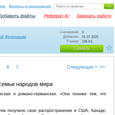
язь
Вопросы и предложения
Добавить файлы
Реферат AI
Заказать работу
Скачиваний:
0
кой Федерации
Добавлен:
01.07.2025
Размер:
238 Кб
☆
Скачать
6
7
Следующая >
>>
семьи народов мира
ская и романо-германская. «Они похожи тем, что
тем получило свое
распространение в США, Канаде,