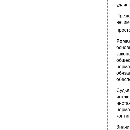
удачн
Презю
не им
прост
Рома
основ
закон
общес
норма
обяза
обесп
Судья
исклю
инста
норма
конти
Значи