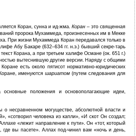
ляется Коран,
сунна и ид-жма.
Коран
– это священная
ываний пророка Мухаммеда, произнесенных им в Мекке
уха. При жизни Мухаммеда Коран передавался только в
ифе Абу Бакаре (632–634 гг. н.э.) бывший секре-тарь
кст Корана, а при третьем халифе Османе (ок. 651 г.)
лностью вытеснившую другие версии. Наряду с общими
Коране есть около пятисот нормативно-юридических
 Коране, именуются
шариатом
(путем следования для
на основные положения и основополагающие идеи,
ы о несравненном могуществе, абсолютной власти и
», «сотворил человека из капли», «И скот Он создал;
 Аллахе «лежит направление к пути». Он «тот, который
, где вы пасете». Аллах под-чинил вам «ночь и день,