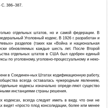
 С. 386–387.
олько отдельных штатов, но и самой федерации. В
федеральный Уголовный кодекс. В 1926 г. разработан и
левых» разделов (таких как «Война и национальная
чески обновляемых каждые шесть лет. После Второй
льства отдельных штатов в США был одобрен единый
ексы по уголовному, уголовно-процессуальному и неко-
мени в Соединен-ных Штатах кодификационную работу,
ообщества всегда оставалась чужеродным явлением,
 отдельные кодексы изначально опреде-ляют существо
бными инстанциями страны решения.
х кодексах, всегда следует иметь в виду, что они не
ах видят «просто плод консолидации, более или менее