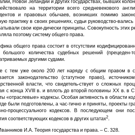
алии, Новой Зеландии и других государствах, бывших колон
ействовало на территории всего средневекового англи
дентов и правовых обычаев, возникших помимо законо
ную практику в своих решениях, судьи руководство-валис
атывали свои юри-дически принципы. Совокупность этих р
вляла поэтому систему общего права.
фика общего права состоит в отсутствии кодифицированн
 большого количества судебных решений (прецеден-т
атриваемых другими судами.
е с тем уже около 200 лет наряду с общим правом в с
вается законодательство (статутное право), источник
арственной власти, что свидетель-ствует о сложных пр
ая с конца XVIII в. и вплоть до второй половины XX в. 
ты «отраслевые» кодексы. Особая активность в области код
 где были подготовлены, а час-тично и приняты, проекты гр
вно-процессуального кодексов. В последующем они по
2
тия соответствующих кодексов в других штатах
.
Иванников И.А. Теория государства и права. – С. 328.