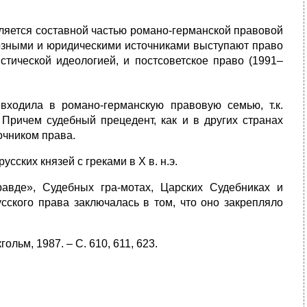
вляется составной частью романо-германской правовой
иозными и юридическими источниками выступают право
стической идеологией, и постсоветское право (1991–
входила в романо-германскую правовую семью, т.к.
 Причем судебный прецедент, как и в других странах
очником права.
ских князей с греками в X в. н.э.
вде», Судебных гра-мотах, Царских Судебниках и
ского права заключалась в том, что оно закрепляло
ольм, 1987. – С. 610, 611, 623.