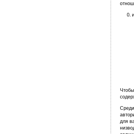
отнош
Чтобы
содер
Среди
автор
для в
низво