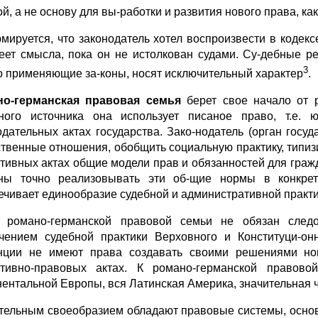
ой, а не основу для вы-работки и развития нового права, к
мируется, что законодатель хотел воспроизвести в кодек
еет смысла, пока он не истолкован судами. Су-дебные 
3
о применяющие за-коны, носят исключительный характер
.
но-германская правовая семья
берет свое начало от 
ного источника она использует писаное право, т.е. 
одательных актах государства. Зако-нодатель (орган госу
твенные отношения, обобщить социальную практику, типи
тивных актах общие модели прав и обязанностей для граж
ны точно реализовывать эти об-щие нормы в конкре
ечивает единообразие судебной и административной практи
 романо-германской правовой семьи не обязан след
чением судебной практики Верховного и Конституци-о
нции не имеют права создавать своими решениями н
тивно-правовых актах. К романо-германской правово
нентальной Европы, вся Латинская Америка, значительная ч
тельным своеобразием обладают правовые системы, осно