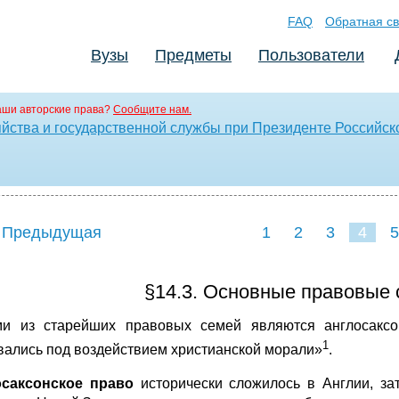
FAQ
Обратная св
Вузы
Предметы
Пользователи
аши авторские права?
Сообщите нам.
яйства и государственной службы при Президенте Российс
 Предыдущая
1
2
3
4
5
§14.3. Основные правовые 
и из старейших правовых семей являются англосаксон
1
вались под воздействием христианской морали»
.
осаксонское право
исторически сложилось в Англии,
за