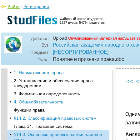
Войти
/
Регистрация
Файловый архив студентов.
1327 вузов, 5479 предметов.
Upload
Добавил:
Опубликованный материал нарушает в
Российская академия народного хоз
Вуз:
[НЕСОРТИРОВАННОЕ]
Предмет:
Понятие и признаки права
.doc
Файл:
•
1. Нормативность права
2. Установление и обеспечение права
<<
<
государством
3. Формальная определенность.
•
4. Общеобязательность
Функции права
Одним
•
§14.2. Классификация правовых систем
разви
Глава 14. Правовая система
•
§14.3. Основные правовые семьи народов
Англ
мира