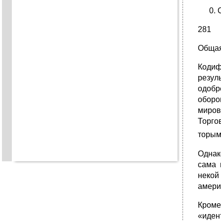
281
Общая
Кодиф
резул
одобр
оборо
миров
Торго
торым
Однак
сама 
некой
амери
Кроме
«иден