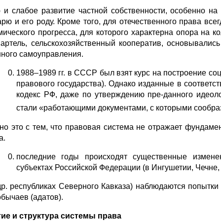
 и слабое развитие частной собственности, особенно н
арю и его роду. Кроме того, для отечественного права все
мического прогресса, для которого характерна опора на 
 артель, сельскохозяйственный кооператив, основывалис
ного самоуправления.
1988–1989 гг. в СССР был взят курс на построение соц
правового государства). Однако изданные в соответст
кодекс РФ, даже по утверждению пре-данного идеоло
стали «работающими документами, с которыми сообра
но это с тем, что правовая система не отражает фундаме
а.
последние годы происходят существенные измене
субъектах Российской Федерации (в Ингушетии, Чечне,
др. республиках Северного Кавказа) наблюдаются попытки 
обычаев (адатов).
ие и структура системы права