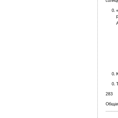
солнц
283
Общая