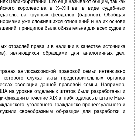
иях Великобритании. Его еще называют общим, так как
йского королевства в X–XIII вв. в виде судеб-ных
дательства крупных феодалов (баронов). Обобщая
ь нормами уже сложившихся отношений и на их основе
ешений, принципов была обязательна для всех судов и
ых отраслей права и в наличии в качестве источника
ов), являющихся образцами для аналогичных дел,
транах англосаксонской правовой семьи интенсивно
ом которого служат акты представительных органов
оцессах эволюции данной правовой семьи. Например,
в США на уровне отдельных штатов были разработаны и
и-фикации в течение XIX в. наблюдалась в штате Нью-
ажданского, уголовного, гражданско-процессуального и
служили своеобразным об-разцом для разработки и