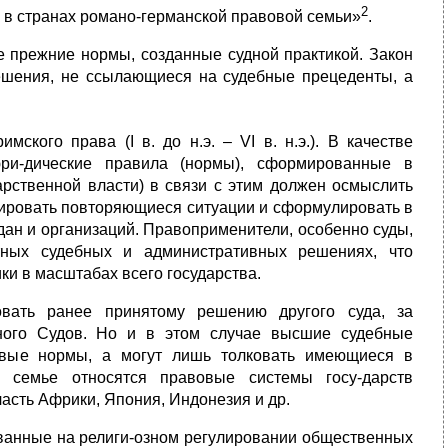
2
ак в странах романо-германской правовой семьи»
.
се прежние нормы, созданные судной практикой. Закон
решения, не ссылающиеся на судебные прецеденты, а
римского права
(I
в.
до
н.э. – VI в. н.э.). В качестве
юри-дические правила (нормы), сформированные в
дарственной власти) в связи с этим должен осмыслить
зировать повторяющиеся ситуации и сформулировать в
дан и организаций. Правоприменители, особенно суды,
тных судебных и административных решениях, что
ки в масштабах всего государства.
овать ранее принятому решению другого суда, за
нного Судов. Но и в этом случае высшие судебные
овые нормы, а могут лишь толковать имеющиеся в
й семье относятся правовые системы госу-дарств
асть Африки, Япония, Индонезия и др.
ванные на религи-озном регулировании общественных