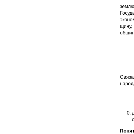
землю
Госуд
эконо
щину,
общин
Связа
народ
Понят