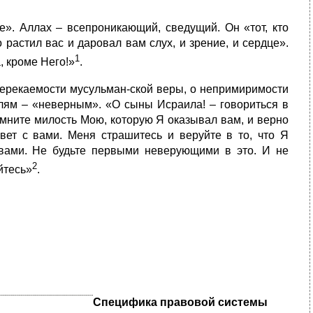
те». Аллах – всепроникающий, сведущий. Он «тот, кто
о растил вас и даровал вам слух, и зрение, и сердце».
1
, кроме Него!»
.
ререкаемости мусульман-ской веры, о непримиримости
елям – «неверным». «О сыны Исраила! – говориться в
помните милость Мою, которую Я оказывал вам, и верно
вет с вами. Меня страшитесь и веруйте в то, что Я
 вами. Не будьте первыми неверующими в это. И не
2
йтесь»
.
Специфика правовой системы