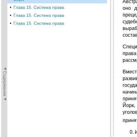
Австр
•
Глава 15. Система права
оно д
преце
•
Глава 15. Система права
судеб
•
Глава 15. Система права
выраб
соста
Специ
права
рассм
◄Содержание◄
Вмест
разви
госуд
начин
приня
Йорк,
уголо
приня