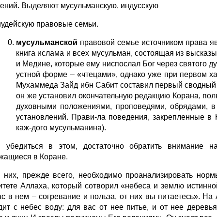
ений. Выделяют мусульманскую, индусскую
иудейскую правовые семьи.
мусульманской
правовой семье источником права яв
книга ислама и всех мусульман, состоящая из высказ
и Медине, которые ему ниспослал Бог через святого д
устной форме – «чтецами», однако уже при первом хал
Мухаммеда Зайд ибн Сабит составил первый сводный те
он же установил окончательную редакцию Корана, по
духовными положениями, проповедями, обрядами, в 
установлений. Прави-ла поведения, закрепленные в
каж-дого мусульманина).
 убедиться в этом, достаточно обратить внимание 
жащиеся в Коране.
 них, прежде всего, необходимо проанализировать норм
итете Аллаха, который сотворил «небеса и землю истинной
ас в нем – согревание и польза, от них вы питаетесь». На
дит с небес воду: для вас от нее питье, и от нее деревья