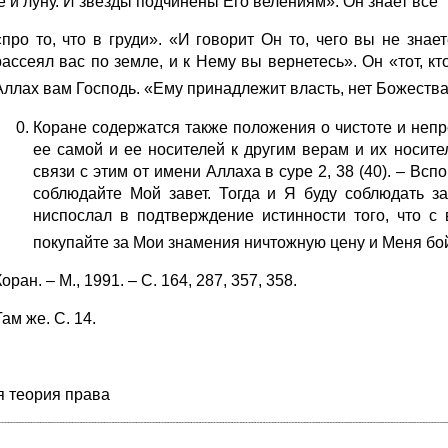
е и луну. И звезды подчинены Его велениям». Он знает все
«про то, что в груди». «И говорит Он то, чего вы не знае
рассеял вас по земле, и к Нему вы вернетесь». Он «тот, кт
Аллах вам Господь. «Ему принадлежит власть, нет Божества
Коране содержатся также положения о чистоте и неп
ее самой и ее носителей к другим верам и их носит
связи с этим от имени Аллаха в суре 2, 38 (40). – Вс
соблюдайте Мой завет. Тогда и Я буду соблюдать за
ниспослал в подтверждение истинности того, что с
покупайте за Мои знамения ничтожную цену и Меня бо
Коран. – М., 1991. – С. 164, 287, 357, 358.
Там же. С. 14.
 теория права