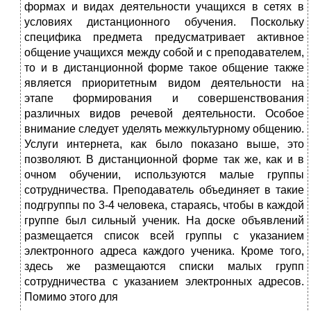
формах и видах деятельно­сти учащихся в сетях в
условиях дистанционного обучения. Поскольку
специ­фика предмета предусматривает активное
общение учащихся между собой и с преподавателем,
то и в дистанционной форме такое общение также
является приоритетным видом деятельности на
этапе формирования и совершенствова­ния
различных видов речевой деятельности. Особое
внимание следует уделять межкультурному общению.
Услуги интернета, как было показано выше, это
позволяют. В дистанционной форме так же, как и в
очном обучении, исполь­зуются малые группы
сотрудничества. Преподаватель объединяет в такие
под­группы по 3-4 человека, стараясь, чтобы в каждой
группе был сильный ученик. На доске объявлений
размещается список всей группы с указанием
электрон­ного адреса каждого ученика. Кроме того,
здесь же размещаются списки малых групп
сотрудничества с указанием электронных адресов.
Помимо этого для