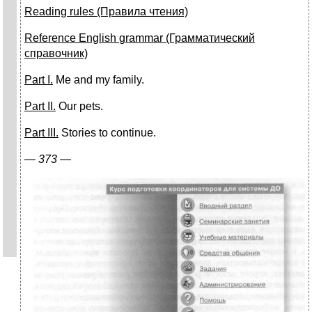
Reading
rules
(Правила чтения)
Reference
English
grammar
(Грамматический
справочник)
Part I.
Me and my family.
Part II.
Our pets.
Part III.
Stories to continue.
—
373 —