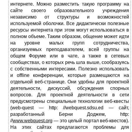
интернете. Можно разместить такую программу на
сайте сво­его образовательного учреждения
независимо от структуры и возможностей
используемой оболочки. Все дидактически полезные
ресурсы интернета при этом могут использоваться в
полном объеме. Таким образом, общение может идти
на уровне малых групп сотрудничества,
организуемых преподавателем, всей группы на
общем Форуме или в чате, а также в сетевых
сообществах, о которых речь шла выше, сообразуясь
с собственными интересами. Полезно использовать
и offline конференции, которые размещаются на
отдельной веб-странице. Они удобны для проектной
деятельности, дискуссий, обсужде­ния спорных
вопросов. Для проектной деятельности в сети
предусмотрены специальные технологии веб-квесты
(web-quest — http: //webquest.sdsu.ed — сайт,
разработанный Берни Доджем, http:
//
www
.
webquest
.
org
— это целый портал веб-квестов).
На этих сайтах предлагаются проблемы для