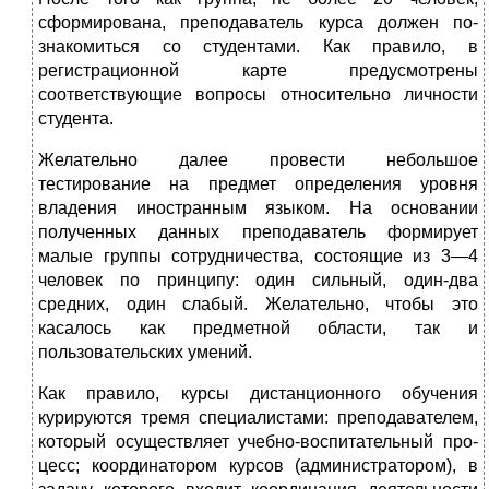
сформирована, преподаватель курса должен по­
знакомиться со студентами. Как правило, в
регистрационной карте предусмо­трены
соответствующие вопросы относительно личности
студента.
Желательно далее провести небольшое
тестирование на предмет опреде­ления уровня
владения иностранным языком. На основании
полученных данных преподаватель формирует
малые группы сотрудничества, состоящие из 3—4
человек по принципу: один сильный, один-два
средних, один слабый. Желательно, чтобы это
касалось как предметной области, так и
пользователь­ских умений.
Как правило, курсы дистанционного обучения
курируются тремя специа­листами: преподавателем,
который осуществляет учебно-воспитательный про­
цесс; координатором курсов (администратором), в