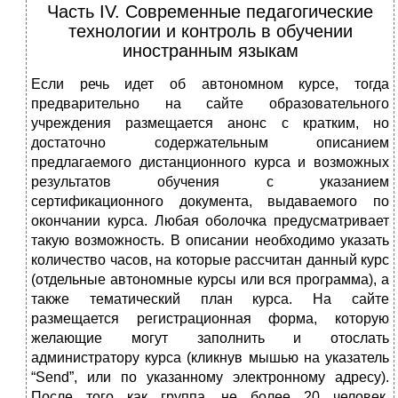
Часть IV. Современные педагогические
технологии и контроль в обучении
иностранным языкам
Если речь идет об автономном курсе, тогда
предварительно на сайте обра­зовательного
учреждения размещается анонс с кратким, но
достаточно содер­жательным описанием
предлагаемого дистанционного курса и возможных
ре­зультатов обучения с указанием
сертификационного документа, выдаваемого по
окончании курса. Любая оболочка предусматривает
такую возможность. В описании необходимо указать
количество часов, на которые рассчитан данный курс
(отдельные автономные курсы или вся программа), а
также тематический план курса. На сайте
размещается регистрационная форма, которую
желаю­щие могут заполнить и отослать
администратору курса (кликнув мышью на указатель
“Send”, или по указанному электронному адресу).
После того как группа, не более 20 человек,