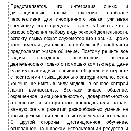
Представляется, что интеграция очных и
дистанционных форм обучения наиболее
перспективна для иностранного языка, учитывая
специфику этого предмета. Нельзя забывать, что в
основе обучения любому виду речевой дея­тельности,
аспекту языка лежат слухомоторные навыки. Кроме
того, речевая деятельность по большей своей части
предполагает живое общение. Поэтому решить все
задачи овладения иноязычной речевой
деятельностью только с помощью компьютера, даже
если иметь в виду интенсивное общение в интер­нете
с носителями языка, довольно затруднительно, если,
конечно, не иметь в виду модель, в основе которой
лежит взаимосвязь. Все-таки живое общение,
окрашенное эмоциональностью, доверительностью
отношений и авторите­том преподавателя, играет
важную роль в развитии разнообразных умений не
только речемыслительного, интеллектуального плана.
С другой стороны, дистанционное обучение,
основанное на широком использовании ресурсов и