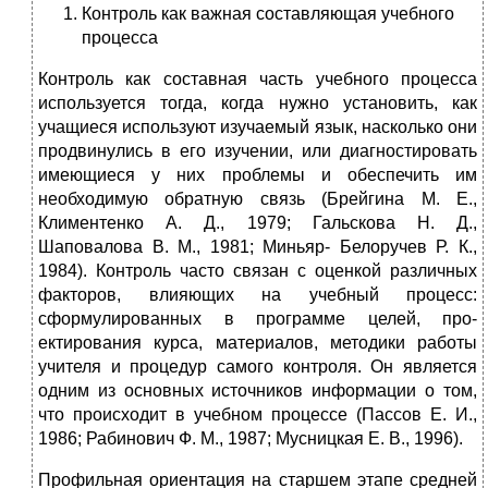
Контроль как важная составляющая учебного
процесса
Контроль как составная часть учебного процесса
используется тогда, ког­да нужно установить, как
учащиеся используют изучаемый язык, насколько они
продвинулись в его изучении, или диагностировать
имеющиеся у них проблемы и обеспечить им
необходимую обратную связь (Брейгина М. Е.,
Климентенко А. Д., 1979; Гальскова Н. Д.,
Шаповалова В. М., 1981; Миньяр- Белоручев Р. К.,
1984). Контроль часто связан с оценкой различных
факторов, влияющих на учебный процесс:
сформулированных в программе целей, про­
ектирования курса, материалов, методики работы
учителя и процедур самого контроля. Он является
одним из основных источников информации о том,
что происходит в учебном процессе (Пассов Е. И.,
1986; Рабинович Ф. М., 1987; Мусницкая Е. В., 1996).
Профильная ориентация на старшем этапе средней