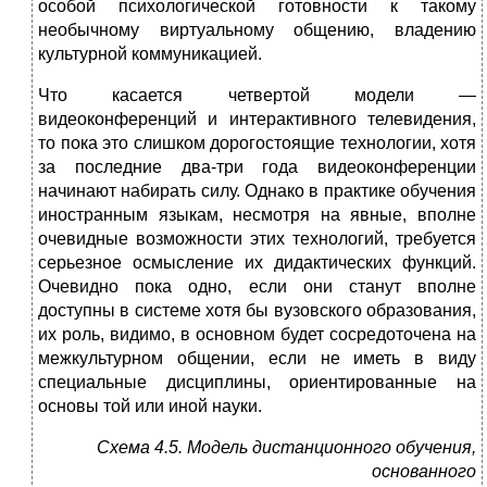
особой психологической готовности к такому
необычному виртуальному общению, владению
культур­ной коммуникацией.
Что касается четвертой модели —
видеоконференций и интерактивного те­левидения,
то пока это слишком дорогостоящие технологии, хотя
за последние два-три года видеоконференции
начинают набирать силу. Однако в практике обучения
иностранным языкам, несмотря на явные, вполне
очевидные воз­можности этих технологий, требуется
серьезное осмысление их дидактических функций.
Очевидно пока одно, если они станут вполне
доступны в системе хотя бы вузовского образования,
их роль, видимо, в основном будет сосредоточена на
межкультурном общении, если не иметь в виду
специальные дисциплины, ориентированные на
основы той или иной науки.
Схема 4.5.
Модель дистанционного обучения,
основанного