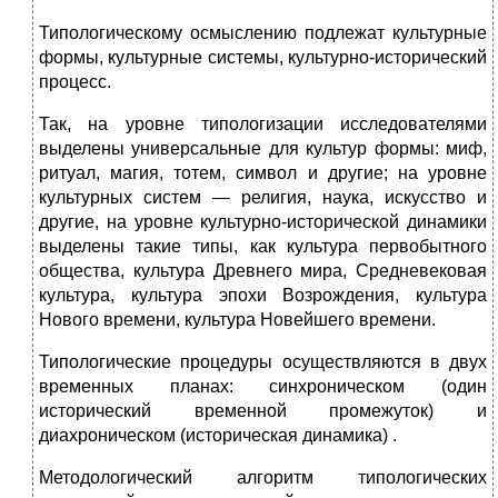
Типологическому осмыслению подлежат культурные
формы, культурные системы, культурно-исторический
процесс.
Так, на уровне типологизации исследователями
выде­лены универсальные для культур формы: миф,
ритуал, ма­гия, тотем, символ и другие; на уровне
культурных сис­тем — религия, наука, искусство и
другие, на уровне куль­турно-исторической динамики
выделены такие типы, как культура первобытного
общества, культура Древнего ми­ра, Средневековая
культура, культура эпохи Возрождения, культура
Нового времени, культура Новейшего времени.
Типологические процедуры осуществляются в двух
временных планах: синхроническом (один
исторический временной промежуток) и
диахроническом (историческая динамика) .
Методологи­ческий алгоритм типологических