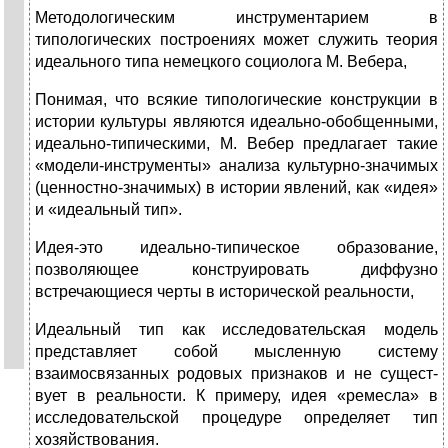
Методологическим инструментарием в
типологических построениях может служить теория
идеального типа не­мецкого социолога М. Вебера,
Понимая, что всякие типологические конструкции в
истории культуры являются идеально-обобщенными,
иде­ально-типическими, М. Вебер предлагает такие
«моде­ли-инструменты» анализа культурно-значимых
(ценност­но-значимых) в истории явлений, как «идея»
и «идеаль­ный тип».
Идея-это идеально-типическое об­разование,
позволяющее конструировать диффузно
встречающиеся черты в исторической реальности,
Идеальный тип как ис­следовательская модель
представляет собой мысленную систему
взаимосвязанных родовых признаков и не сущест­
вует в реальности. К примеру, идея «ремесла» в
исследовательской процедуре определяет тип
хозяйствования.