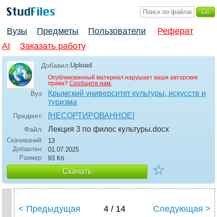
Вузы
Предметы
Пользователи
Реферат
AI
Заказать работу
Upload
Добавил:
Опубликованный материал нарушает ваши авторские
права?
Сообщите нам.
Крымский университет культуры, искусств и
Вуз:
туризма
[НЕСОРТИРОВАННОЕ]
Предмет:
Лекция 3 по филос культуры
.docx
Файл:
Скачиваний:
13
Добавлен:
01.07.2025
Размер:
93 Кб
☆
Скачать
< Предыдущая
4 / 14
Следующая >