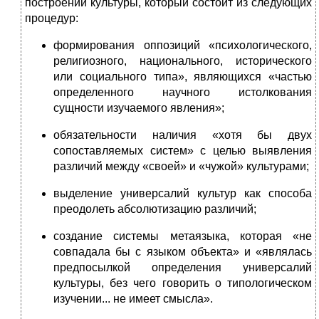
построений культуры, который состоит из следующих
процедур:
формирования оппозиций «психологического,
рели­гиозного, национального, исторического
или социального типа», являющихся «частью
определенного научного ис­толкования
сущности изучаемого явления»;
обязательности наличия «хотя бы двух
сопоставляе­мых систем» с целью выявления
различий между «своей» и «чужой» культурами;
выделение универсалий культур как способа
преодо­леть абсолютизацию различий;
создание системы метаязыка, которая «не
совпадала бы с языком объекта» и «являлась
предпосылкой опреде­ления универсалий
культуры, без чего говорить о типоло­гическом
изучении... не имеет смысла».