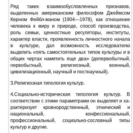
Ряд таких взаимообусловленных признаков,
выделен­ных американским философом Джеймсом
Керном Фейбл-маном (1904—1978), как отношение
человека к миру и при­роде, способ производства,
роль семьи, ценностные регуляторы, институты,
характер власти, проявленность личностного начала
в культуре, дал возможность исследо­вателю
выделить «пять самостоятельных типов культуры и в
общих чертах наметить еще два» (допервобытный,
перво­бытный, религиозный, военный,
цивилизационный, науч­ный и постнаучный).
3.Религиозная типология культур.
4.Социально-историческая типология культур. В
соответствии с этими параметрами он выделяет и ха­
рактеризует кровнородственный, этнический и
национальный, конфессиональный,
профессиональный, социально-сословный типы
культур и другие.