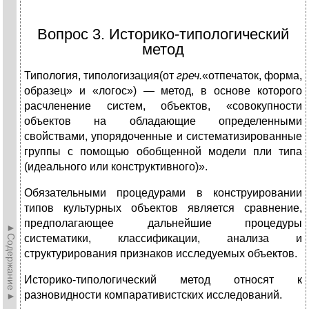
Вопрос 3. Историко-типологический
метод
Типология, типологизация(от
греч.
«отпечаток, форма,
образец» и «логос») — метод, в основе которого
расчлене­ние систем, объектов, «совокупности
объектов на обладаю­щие определенными
свойствами, упорядоченные и систе­матизированные
группы с помощью обобщенной модели пли типа
(идеального или конструктивного)».
Обязательными процедурами в конструировании
типов культурных объектов является сравнение,
предполагаю­щее дальнейшие процедуры
►Содержание►
систематики, классификации, анализа и
структурирования признаков исследуемых объ­ектов.
Историко-типологический метод относят к
разновидно­сти компаративистских исследований.