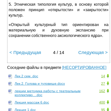
5. Этническая типология культур, в основу которой
положен принцип «открытости» и «закрытости»
культур.
«Открытый куль­турный тип ориентирован на
материальную и духовную экспансию при
сохранении собственного аксиологического ядра».
< Предыдущая
4 / 14
Следующая >
Соседние файлы в предмете
[НЕСОРТИРОВАННОЕ]
Лек.2 сем..doc
14
Лек.2. Голова и туловище.docx
27
лекции методика работы с театральным
162
коллективо....doc
Лекция массаж 6.doc
400
Лекция 1.doc
95