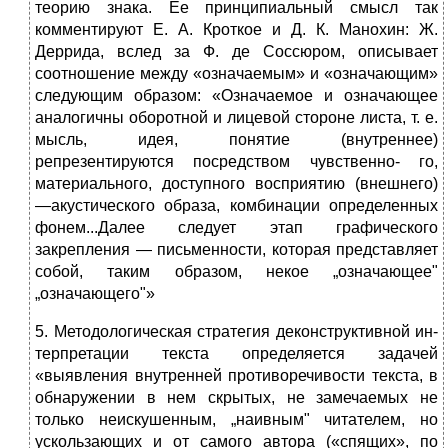
теорию знака. Ее принципиальный смысл так
комментируют Е. А. Кроткое и Д. К. Манохин: Ж.
Деррида, вслед за Ф. де Соссюром, описывает
соотношение между «означаемым» и «означающим»
следующим образом: «Означаемое и означающее
аналогичны оборотной и лицевой стороне листа, т. е.
мысль, идея, понятие (внутреннее)
репрезентируются посредством чувственно- го,
материального, доступного восприятию (внешнего)
—акустического образа, комбинации определенных
фонем...Далее следует этап графического
закрепления — письменности, которая представляет
собой, таким образом, некое „означающее"
„означающего"»
5. Методологическая стратегия деконструктивной ин­
терпретации текста определяется задачей
«выявления внутренней противоречивости текста, в
обнаружении в нем скрытых, не замечаемых не
только неискушенным, „наивным" читателем, но
ускользающих и от самого авто­ра («спящих», по