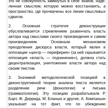
это не совокупность замкнутых в себе знаков, наде­
ленная смыслом, которую можно восстановить, а
про­странство, где прочерчены все линии смысловых
сдвигов.
2. Основная стратегия деконструкции
обусловливается стремлением развенчать власть
автора над смыслами сво­его произведения и самим
произведением. Основным ме­ханизмом
преодоления дискурса власти, который явлен в
оппозиции «центр — периферия» (за ней скрывается
оппо­зиция «власть — подчинение»), должна стать
децентрализация, уничтожение власти автора над
своим текстом.
3. Значимой методологической позицией в
деконструктивной теории анализа текста является
разделение речи (фонологии) и письма
(грамматологии). Эту позицию раз­рабатывали Р.
Барт, Ж. Деррида, М. Бланшо и другие. А. Компаньон
указывает на тот факт, что по убеждению