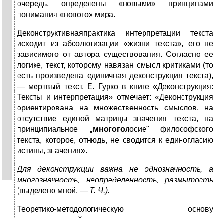
очередь, определены «новыми» прин­ципами
понимания «нового» мира.
Деконструктивнаяпрактика интерпретации текста
исходит из абсолютизации «жизни текста», его не
зави­симого от автора существования. Согласно ее
логике, текст, которому навязан смысл критиками (то
есть произ­ведена единичная деконструкция текста),
— мертвый текст. Е. Гурко в книге «Деконструкция:
Тексты и ин­терпретация» отмечает: «Деконструкция
ориентирована на множественность смыслов, на
отсутствие единой матрицы значения текста, на
принципиальное
„многого
лосие" философского
текста, которое, отнюдь, не сводит­ся к единогласию
истины, значения».
Для деконструкции важна не однозначность, а
многознач­ность, неопределенность, размытость
(выделено мной. —
Т. Ч.).
Теоретико-методологическую основу