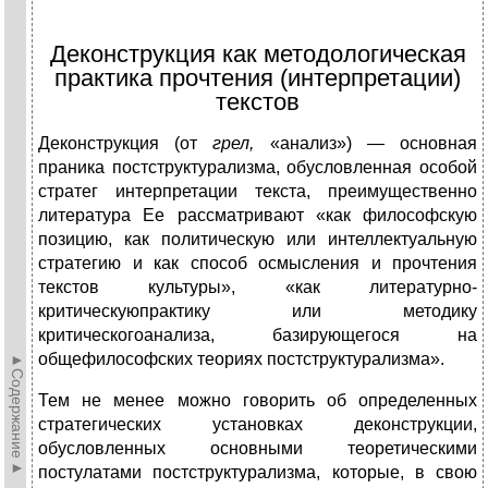
Деконструкция как методологическая
практика прочтения (интерпретации)
текстов
Деконструкция (от
грел,
«анализ») — основная
прани­ка постструктурализма, обусловленная особой
стратег интерпретации текста, преимущественно
литература Ее рассматривают «как философскую
позицию, как политическую или интеллектуальную
стратегию и как способ осмысления и прочтения
текстов культуры», «как литературно-
критическуюпрактику или методику
критическогоанализа, базирующегося на
общефилософских теориях постструктурализма».
►Содержание►
Тем не менее можно говорить об определенных
страте­гических установках деконструкции,
обусловленных ос­новными теоретическими
постулатами постструктурализ­ма, которые, в свою