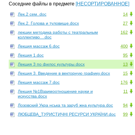
Соседние файлы в предмете
[НЕСОРТИРОВАННОЕ]
Лек.2 сем..doc
14
Лек.2. Голова и туловище.docx
27
лекции методика работы с театральным
162
коллективо....doc
Лекция массаж 6.doc
400
Лекция 1.doc
95
Лекция 3 по филос культуры.docx
13
Лекция 3. Введение в векторную графику.docx
15
Лекция массаж 7.doc
176
Лекция №1Взаимоотношение науки и
11
искусства.docx
Лозовский Укра нська та заруб жна культура.doc
94
ЛЮБЦЕВА_ТУРИСТИЧНІ РЕСУРСИ УКРАЇНИ.doc
99