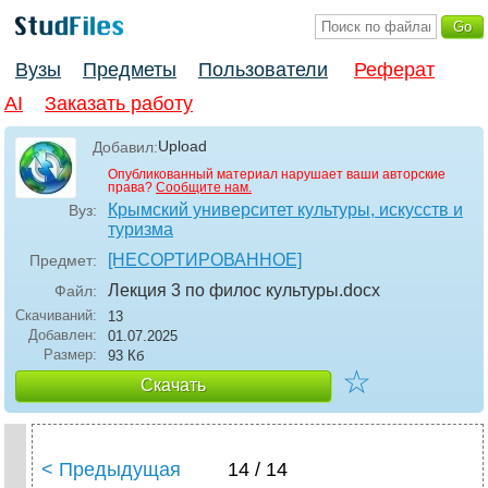
Вузы
Предметы
Пользователи
Реферат
AI
Заказать работу
Upload
Добавил:
Опубликованный материал нарушает ваши авторские
права?
Сообщите нам.
Крымский университет культуры, искусств и
Вуз:
туризма
[НЕСОРТИРОВАННОЕ]
Предмет:
Лекция 3 по филос культуры
.docx
Файл:
Скачиваний:
13
Добавлен:
01.07.2025
Размер:
93 Кб
☆
Скачать
< Предыдущая
14 / 14