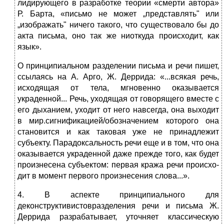
лидирующего в разработке теории «смерти автора»
Р. Бар­та, «письмо не может „представлять" или
„изображать" ничего такого, что существовало бы до
акта письма, оно так же ниоткуда происходит, как
язык».
О принципиальном разделении письма и речи пишет,
ссылаясь на А. Арго, Ж. Деррида: «...всякая речь,
исходя­щая от тела, мгновенно оказывается
украденной... Речь, уходящая от говорящего вместе с
его дыханием, уходит от него навсегда, она выходит
в мир.сигнификацией/обозначением которого она
становится и как таковая уже не при­надлежит
субъекту. Парадоксальность речи еще и в том, что она
оказывается украденной даже прежде того, как будет
произнесена субъектом: первая кража речи происхо­
дит в момент первого произнесения слова...».
4. В аспекте принципиального для
деконструктивистовразделения речи и письма Ж.
Деррида разрабатывает, уточняет классическую