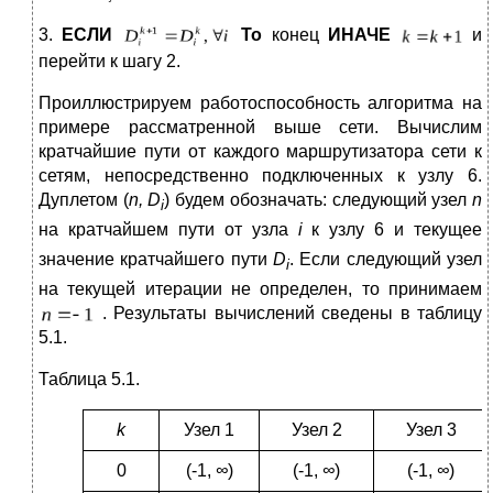
3.
ЕСЛИ
То
конец
ИНАЧЕ
и
перейти к шагу 2.
Проиллюстрируем работоспособность алгоритма на
примере рассматренной выше сети. Вычислим
кратчайшие пути от каждого маршрутизатора сети к
сетям, непосредственно подключенных к узлу 6.
Дуплетом (
n
,
D
) будем обозначать: следующий узел
n
i
на кратчайшем пути от узла
i
к узлу 6
и текущее
значение кратчайшего пути
D
. Если следующий узел
i
на текущей итерации не определен, то принимаем
. Результаты вычислений сведены в таблицу
5.1.
Таблица 5.1.
k
Узел 1
Узел 2
Узел 3
0
(-1,
∞
)
(-1,
∞
)
(-1,
∞
)