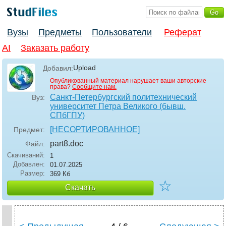
Вузы
Предметы
Пользователи
Реферат
AI
Заказать работу
Upload
Добавил:
Опубликованный материал нарушает ваши авторские
права?
Сообщите нам.
Санкт-Петербургский политехнический
Вуз:
университет Петра Великого (бывш.
СПбГПУ)
[НЕСОРТИРОВАННОЕ]
Предмет:
part8
.doc
Файл:
Скачиваний:
1
Добавлен:
01.07.2025
Размер:
369 Кб
☆
Скачать