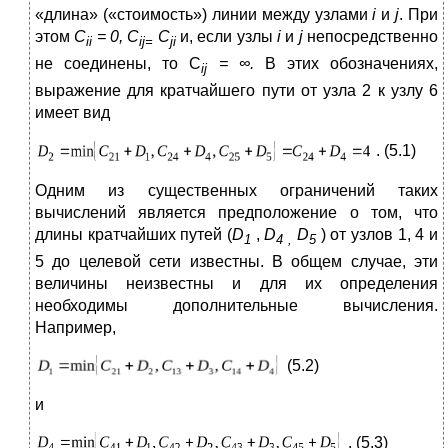
«длина» («стоимость») линии между узлами
i
и
j
. При
этом
C
= 0,
C
C
и, если узлы
i
и
j
непосредственно
ii
ij
=
ji
не соединены, то C
= ∞.
В этих обозначениях,
ij
выражение для кратчайшего пути от узла 2 к узлу 6
имеет вид
. (5.1)
Одним из существенных ограничений таких
вычислений является предположение о том, что
длины кратчайших путей (
D
,
D
D
)
от узлов 1, 4 и
1
4 ,
5
5 до целевой сети известны. В общем случае, эти
величины неизвестны и для их определения
необходимы дополнительные вычисления.
Например,
(5.2)
и
. (5.3)