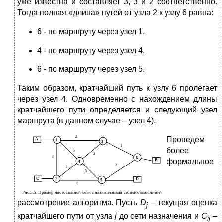
уже известна и составляет 3, 3 и 2 соответственно.
Тогда полная «длина» путей от узла 2 к узлу 6 равна:
6 - по маршруту через узел 1,
4 - по маршруту через узел 4,
6 - по маршруту через узел 5.
Таким образом, кратчайший путь к узлу 6 пролегает
через узел 4. Одновременно с нахождением длины
кратчайшего пути определяется и следующий узел
маршрута (в данном случае – узел 4).
Проведем
более
формальное
рассмотрение алгоритма. Пусть
D
– текущая оценка
j
кратчайшего пути от узла
j
до сети назначения и
C
–
ij