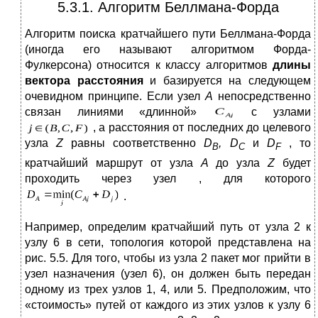
5.3.1. Алгоритм Беллмана-Форда
Алгоритм поиска кратчайшего пути Беллмана-Форда
(иногда его называют алгоритмом Форда-
Фулкерсона) относится к классу алгоритмов
длины
вектора расстояния
и базируется на следующем
очевидном принципе. Если узел
А
непосредственно
связан линиями «длинной»
с узлами
, а расстояния от последних до целевого
узла
Z
равны соответственно
D
,
D
и
D
, то
B
C
F
кратчайший маршрут от узла
A
до узла
Z
будет
проходить через узел , для которого
.
Например, определим кратчайший путь от узла 2 к
узлу 6 в сети, топология которой представлена на
рис. 5.5. Для того, чтобы из узла 2 пакет мог прийти в
узел назначения (узел 6), он должен быть передан
одному из трех узлов 1, 4, или 5. Предположим, что
«стоимость» путей от каждого из этих узлов к узлу 6