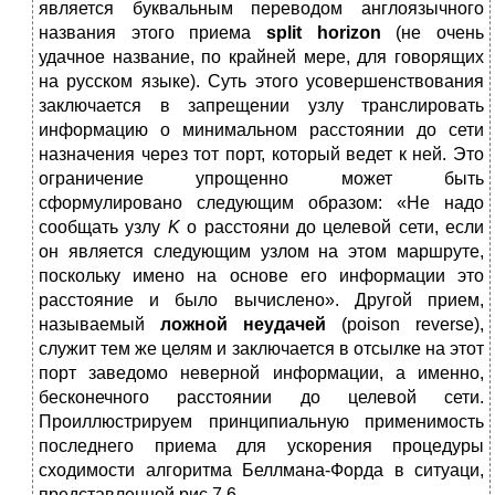
является буквальным переводом англоязычного
названия этого приема
split
horizon
(не очень
удачное название, по крайней мере, для говорящих
на русском языке). Суть этого усовершенствования
заключается в запрещении узлу транслировать
информацию о минимальном расстоянии до сети
назначения через тот порт, который ведет к ней. Это
ограничение упрощенно может быть
сформулировано следующим образом: «Не надо
сообщать узлу
K
о расстояни до целевой сети, если
он является следующим узлом на этом маршруте,
поскольку имено на основе его информации это
расстояние и было вычислено». Другой прием,
называемый
ложной неудачей
(poison reverse),
служит тем же целям и заключается в отсылке на этот
порт заведомо неверной информации, а именно,
бесконечного расстоянии до целевой сети.
Проиллюстрируем принципиальную применимость
последнего приема для ускорения процедуры
сходимости алгоритма Беллмана-Форда в ситуаци,
представленной рис.7.6.