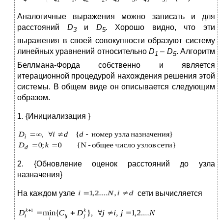
Аналогичные выражения можно записать и для
расстояний
D
и
D
.
Хорошо видно, что эти
3
5
выражения в своей совокупности образуют систему
линейных уравнений относительно
D
–
D
. Алгоритм
1
5
Беллмана-Форда собственно и является
итерационной процедурой нахождения решения этой
системы. В общем виде он описывается следующим
образом.
1. {Инициализация }
2. {Обновление оценок расстояний до узла
назначения}
На каждом узле
сети вычисляется