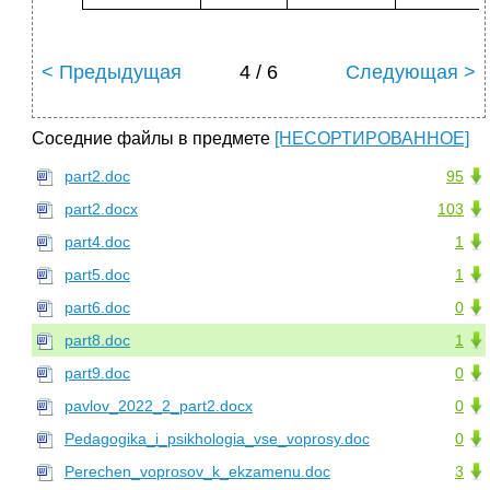
< Предыдущая
4 / 6
Следующая >
Соседние файлы в предмете
[НЕСОРТИРОВАННОЕ]
part2.doc
95
part2.docx
103
part4.doc
1
part5.doc
1
part6.doc
0
part8.doc
1
part9.doc
0
pavlov_2022_2_part2.docx
0
Pedagogika_i_psikhologia_vse_voprosy.doc
0
Perechen_voprosov_k_ekzamenu.doc
3