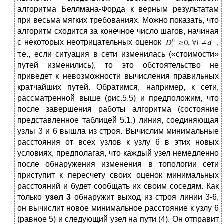
алгоритма Беллмана-Форда к верным результатам
при весьма мягких требованиях. Можно показать, что
алгоритм сходится за конечное число шагов, начиная
с некоторых неотрицательных оценок
,
т.е., если ситуация в сети изменилась («стоимости»
путей изменились), то это обстоятельство не
приведет к невозможности вычисления правильных
кратчайших путей. Обратимся, например, к сети,
рассматренной выше (рис.5.5) и предположим, что
после завершения работы алгоритма (состояние
представленное таблицей 5.1.) линия, соединяющая
узлы 3 и 6 вышла из строя. Вычислим минимальные
расстояния от всех узлов к узлу 6 в этих новых
условиях, предполагая, что каждый узел немедленно
после обнаружения изменения в топологии сети
приступит к пересчету своих оценок минимальных
расстояний и будет сообщать их своим соседям. Как
только
узел 3
обнаружит выход из строя линии 3-6,
он вычислит новое минимальное расстояние к узлу 6
(равное 5) и следующий узел на пути (4). Он отправит