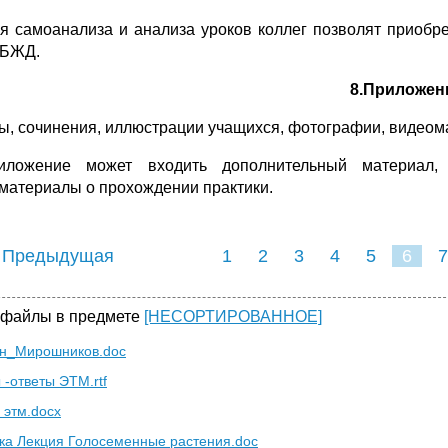
я самоанализа и анализа уроков коллег позволят приобр
 БЖД.
8.Приложен
ты, сочинения, иллюстрации учащихся, фотографии, видеома
иложение может входить дополнительный материал, 
материалы о прохождении практики.
 Предыдущая
1
2
3
4
5
6
7
 файлы в предмете
[НЕСОРТИРОВАННОЕ]
н_Мирошников.doc
 -ответы ЭТМ.rtf
 этм.docx
ка Лекция Голосеменные растения.doc