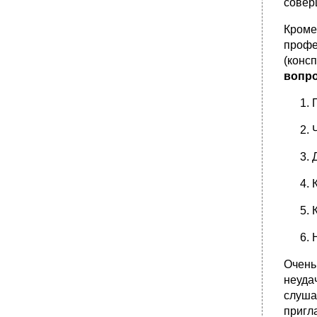
совер
Кроме
профе
(конс
вопр
Очень
неуда
слуша
пригл