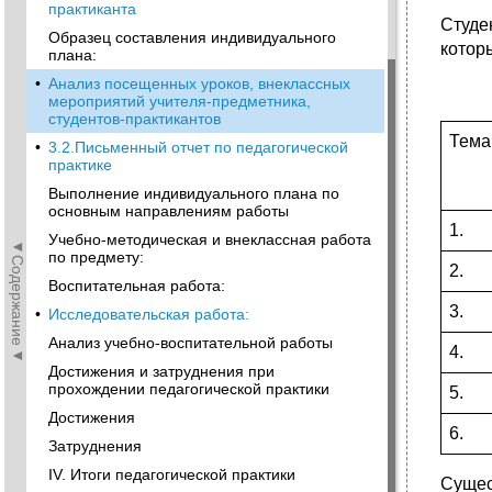
практиканта
Студе
Образец составления индивидуального
котор
плана:
•
Анализ посещенных уроков, внеклассных
мероприятий учителя-предметника,
студентов-практикантов
Тема
•
3.2.Письменный отчет по педагогической
практике
Выполнение индивидуального плана по
основным направлениям работы
1.
Учебно-методическая и внеклассная работа
◄Содержание◄
по предмету:
2.
Воспитательная работа:
3.
•
Исследовательская работа:
Анализ учебно-воспитательной работы
4.
Достижения и затруднения при
прохождении педагогической практики
5.
Достижения
6.
Затруднения
IV. Итоги педагогической практики
Сущес