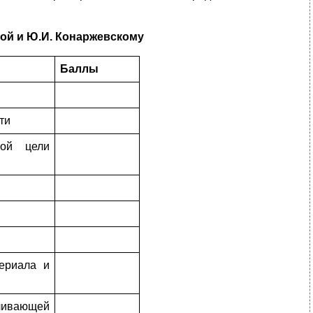
вой и Ю.И. Конаржевскому
Баллы
ти
ной цели
териала и
ечивающей