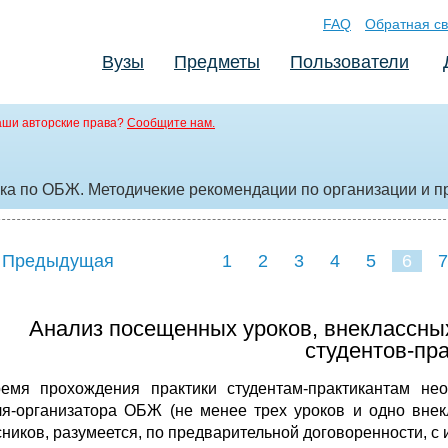
FAQ
Обратная св
Вузы
Предметы
Пользователи
аши авторские права?
Сообщите нам.
ика по ОБЖ. Методичекие рекомендации по организации и 
 Предыдущая
1
2
3
4
5
6
7
Анализ посещенных уроков, внеклассны
студентов-пр
емя прохождения практики студентам-практикантам нео
ля-организатора ОБЖ (не менее трех уроков и одно внек
сников, разумеется, по предварительной договоренности, с