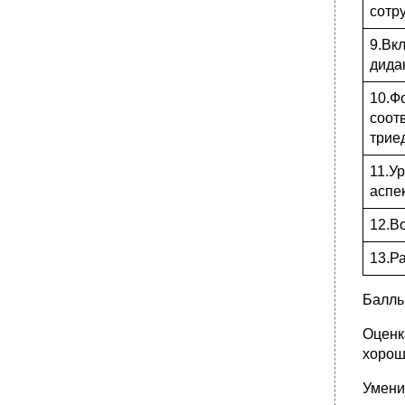
сотр
9.Вк
дида
10.Ф
соот
трие
11.У
аспе
12.В
13.Р
Балль
Оценк
хорош
Умени