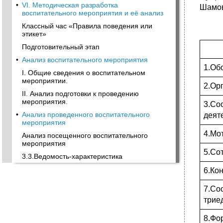
•
VI. Методическая разработка
Шамов
воспитательного мероприятия и её анализ
Классный час «Правила поведения или
этикет»
Подготовительный этап
•
Анализ воспитательного мероприятия
1.Об
I. Общие сведения о воспитательном
мероприятии.
2.Ор
II. Анализ подготовки к проведению
мероприятия.
3.Со
•
Анализ проведенного воспитательного
деят
мероприятия
4.Мо
Анализ посещенного воспитательного
мероприятия
5.Со
3.3.Ведомость-характеристика
6.Ко
7.Со
трие
8.Фо