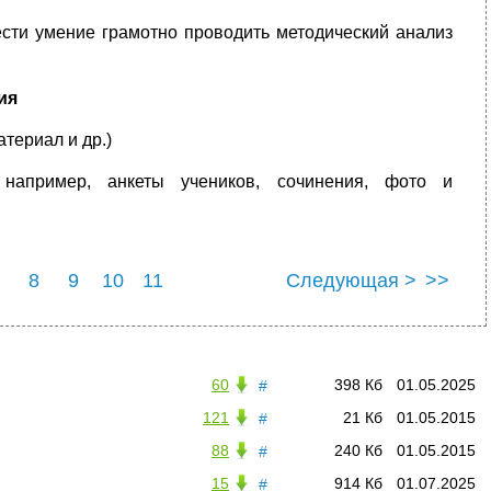
ести умение грамотно проводить методический анализ
ия
териал и др.)
например, анкеты учеников, сочинения, фото и
8
9
10
11
Следующая >
>>
60
398 Кб
01.05.2025
#
121
21 Кб
01.05.2015
#
88
240 Кб
01.05.2015
#
15
914 Кб
01.07.2025
#