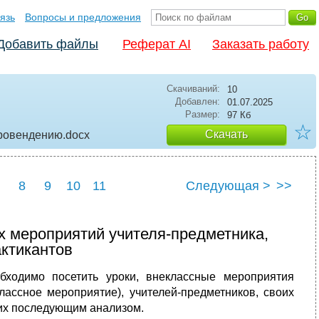
язь
Вопросы и предложения
Добавить файлы
Реферат AI
Заказать работу
Скачиваний:
10
Добавлен:
01.07.2025
Размер:
97 Кб
☆
Скачать
провендению
.docx
8
9
10
11
Следующая >
>>
х мероприятий учителя-предметника,
актикантов
бходимо посетить уроки, внеклассные мероприятия
лассное мероприятие), учителей-предметников, своих
 их последующим анализом.