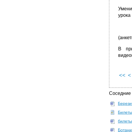
Умени
урока
(анке
В пр
видео
<<
<
Соседние
Берези
Билеты
билеты
Ботани