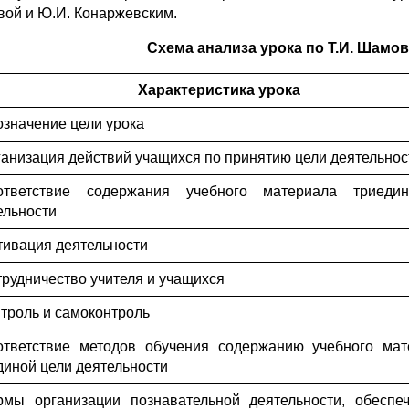
ой и Ю.И. Конаржевским.
Схема анализа урока по Т.И. Шамо
Характеристика урока
означение цели урока
ганизация действий учащихся по принятию цели деятельнос
ответствие содержания учебного материала триеди
ельности
тивация деятельности
трудничество учителя и учащихся
нтроль и самоконтроль
ответствие методов обучения содержанию учебного ма
диной цели деятельности
рмы организации познавательной деятельности, обесп