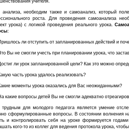
шенствования учителя.
 анализа, необходим также и самоанализ, который поле
ссионального роста. Для проведения самоанализа необ
пект урока) с логикой проведения реального урока.
Самоа
осы
:
Пришлось ли отступить от запланированных действий и поч
Что Вы не смогли учесть при планировании урока, что заст
Достиг ли урок запланированной цели? Как это можно опред
Какую часть урока удалось реализовать?
Какие моменты урока оказались для Вас неожиданными?
На какие вопросы детей Вы не смогли адекватно отреагиро
 трудным для молодого педагога является умение отсле
чно сформулированные вопросы. В состоянии волнения на
ть и контролировать себя на уроке формируется годами
ашать кого-то из коллег для ведения протокола урока, чтоб