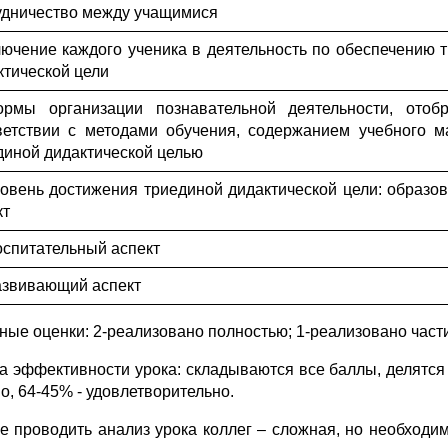
удничество между учащимися
лючение каждого ученика в деятельность по обеспечению 
ктической цели
ормы организации познавательной деятельности, отоб
ветствии с методами обучения, содержанием учебного м
диной дидактической целью
ровень достижения триединой дидактической цели: образо
кт
оспитательный аспект
азвивающий аспект
ные оценки: 2-реализовано полностью; 1-реализовано части
а эффективности урока: складываются все баллы, делятся 
о, 64-45% - удовлетворительно.
е проводить анализ урока коллег – сложная, но необходи