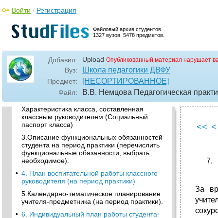
выполнению заданий педагогической
практики
Войти
/
Регистрация
3.1.Дневник студента-практиканта Образец
титульного листа!
Файловый архив студентов.
1327 вузов, 5478 предметов.
«Дальневосточный федеральный
университет»
Upload
Добавил:
Опубликованный материал нарушает в
ШколА педагогики
Школа педагогики ДВФУ
Вуз:
2. Сведения о классе Список учащихся
[НЕСОРТИРОВАННОЕ]
Предмет:
•
Успеваемость учащихся за четверть
В.В. Немцова Педагогическая практ
Файл:
(полугодие) Размещение учащихся в классе
Характеристика класса, составленная
классным руководителем (Социальный
паспорт класса)
<<
<
3.Описание функциональных обязанностей
студента на период практики (перечислить
функциональные обязанности, выбрать
необходимое).
•
4. План воспитательной работы классного
руководителя (на период практики)
За вр
5.Календарно-тематическое планирование
учите
учителя-предметника (на период практики).
сокур
•
6. Индивидуальный план работы студента-