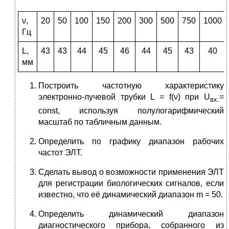
ν,
20
50
100
150
200
300
500
750
1000
Гц
L,
43
43
44
45
46
44
45
43
40
мм
Построить частотную характеристику
электронно-лучевой трубки L = f(ν) при U
=
вх.
const, используя полулогарифмический
масштаб по табличным данным.
Определить по графику диапазон рабочих
частот ЭЛТ.
Сделать вывод о возможности применения ЭЛТ
для регистрации биологических сигналов, если
известно, что её динамический диапазон m = 50.
Определить динамический диапазон
диагностического прибора, собранного из