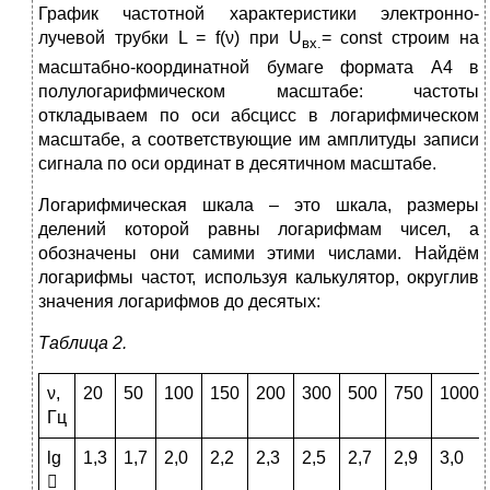
График частотной характеристики электронно-
лучевой трубки L = f(ν) при U
= const строим на
вх.
масштабно-координатной бумаге формата А4 в
полулогарифмическом масштабе: частоты
откладываем по оси абсцисс в логарифмическом
масштабе, а соответствующие им амплитуды записи
сигнала по оси ординат в десятичном масштабе.
Логарифмическая шкала – это шкала, размеры
делений которой равны логарифмам чисел, а
обозначены они самими этими числами. Найдём
логарифмы частот, используя калькулятор, округлив
значения логарифмов до десятых:
Таблица 2.
ν,
20
50
100
150
200
300
500
750
1000
Гц
lg
1,3
1,7
2,0
2,2
2,3
2,5
2,7
2,9
3,0
