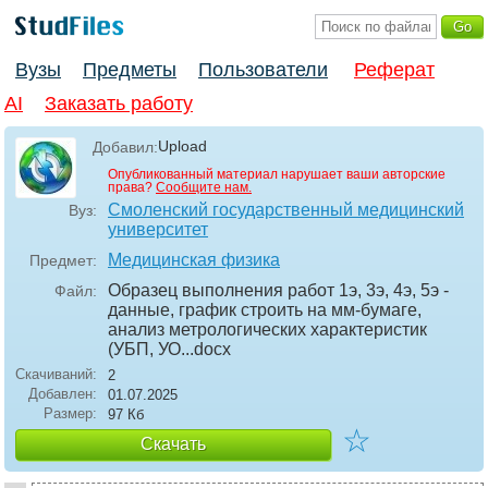
Вузы
Предметы
Пользователи
Реферат
AI
Заказать работу
Upload
Добавил:
Опубликованный материал нарушает ваши авторские
права?
Сообщите нам.
Смоленский государственный медицинский
Вуз:
университет
Медицинская физика
Предмет:
Образец выполнения работ 1э, 3э, 4э, 5э -
Файл:
данные, график строить на мм-бумаге,
анализ метрологических характеристик
(УБП, УО..
.docx
Скачиваний:
2
Добавлен:
01.07.2025
Размер:
97 Кб
☆
Скачать