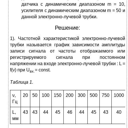
датчика с динамическим диапазоном m = 10,
усилителя с динамическим диапазоном m = 50 и
данной электронно-лучевой трубки.
Решение:
1). Частотной характеристикой электронно-лучевой
трубки называется график зависимости амплитуды
записи сигнала от частоты отображаемого или
регистрируемого сигнала при постоянном
напряжении на входе электронно-лучевой трубки : L =
f(ν) при U
= const.
вх.
Таблица 1.
ν,
20
50
100
150
200
300
500
750
1000
Гц
L,
43
43
44
45
46
44
45
43
40
мм