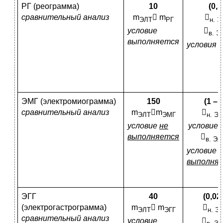
РГ (реограмма)
10
(0,3
сравнительный анализ
m
 m

ЭЛТ
РГ
н. Э
условие

в. Э
выполняется
условия 
ЭМГ (электромиограмма)
150
(1 – 
сравнительный анализ
m
m

ЭЛТ
ЭМГ
н. Э
условие
не
условие
выполняется

в. ЭЛ
условие
н
выполня
ЭГГ
40
(0,02
(электрогастрограмма)
m
 m

ЭЛТ
ЭГГ
н. Э
сравнительный анализ
условие
