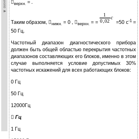

= .
верхн.
-1
Таким образом, 
= 0 , 
= =
=50 c
=
нижн.
верхн.
50 Гц.
Частотный диапазон диагностического прибора
должен быть общей областью перекрытия частотных
диапазонов составляющих его блоков, именно в этом
случае выполняется условие допустимых 30%
частотных искажений для всех работающих блоков:
0 Гц
50 Гц
12000Гц

Гц
1 Гц