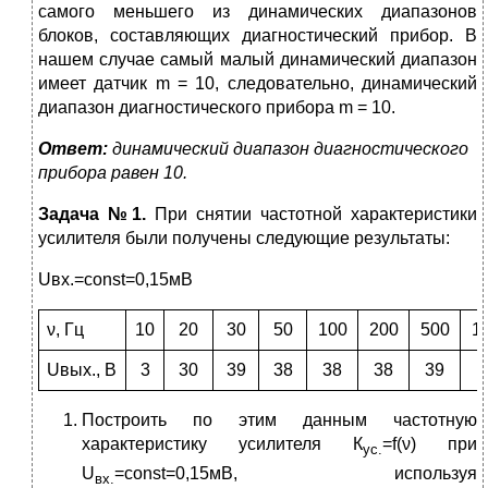
самого меньшего из динамических диапазонов
блоков, составляющих диагностический прибор. В
нашем случае самый малый динамический диапазон
имеет датчик m = 10, следовательно, динамический
диапазон диагностического прибора m = 10.
Ответ:
динамический диапазон диагностического
прибора равен 10.
Задача №1.
При снятии частотной характеристики
усилителя были получены следующие результаты:
Uвх.=const=0,15мВ
ν, Гц
10
20
30
50
100
200
500
1
Uвых., В
3
30
39
38
38
38
39
Построить по этим данным частотную
характеристику усилителя К
=f(ν) при
ус.
U
=const=0,15мВ, используя
вх.