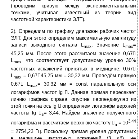
(проводим кривую между экспериментальными
точками, учитывая известный из теории вид
частотной характеристики ЭЛТ).
2). Определим по графику диапазон рабочих частот
ЭЛТ. Для этого определим максимальную амплитуду
записи выходного сигнала L
. Значение L
=
max
max
45,25 мм. После этого рассчитаем значение 0,67
L
, что соответствует допустимому уровню 30%
max
частотных искажений принятых в медицине: 0,67
L
= 0,6745,25 мм = 30,32 мм. Проведём прямую
max
0,67 L
= 30,32 мм = const параллельную оси
max
логарифмов частот lg . Данная прямая пересекает
линию графика справа, опустив перпендикуляр из
этой точки на ось lg  определяем логарифм верхней
частоты lg 
= 3,44. Найдём значение полученного
в
3,44
логарифма и рассчитаем верхнюю частоту 
= 10
в
= 2754,23 Гц. Поскольку, прямая уровня допустимых
в медицине частотных искажений (3 дб), не