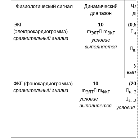
Физиологический сигнал
Динамический
Ча
диапазон
ди
ЭКГ
10
(0,5 
(электрокардиограмма)
m
 m

ЭЛТ
ЭКГ
н.
сравнительный анализ
условие
выполняется

в.
у
выпо
ФКГ (фонокардиограмма)
10
(20–
сравнительный анализ
m
 m

ЭЛТ
ФКГ
н. Э
условие

в. Э
выполняется
условия 