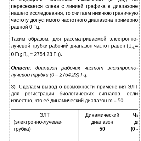
пересекается слева с линией графика в диапазоне
нашего исследования, то считаем нижнюю граничную
частоту допустимого частотного диапазона примерно
равной 0 Гц.
Таким образом, для рассматриваемой электронно-
лучевой трубки рабочий диапазон частот равен (
=
н.
0 Гц; 
= 2754,23 Гц).
в
Ответ:
диапазон рабочих частот электронно-
лучевой трубки (0 – 2754,23) Гц.
3). Сделаем вывод о возможности применения ЭЛТ
для регистрации биологических сигналов, если
известно, что её динамический диапазон m = 50.
ЭЛТ
Динамический
Ча
(электронно-лучевая
диапазон
ди
трубка)
50
(0 –