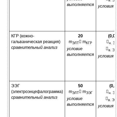
в. Э
выполняется
условия 
КГР (кожно-
20
(0,0
гальваническая реакция)
m
 m

ЭЛТ
КГР
н. Э
сравнительный анализ
условие

в. Э
выполняется
условия 
ЭЭГ
50
(0,3
(электроэнцефалограмма)
m
 m

ЭЛТ
ЭЭГ
н. Э
сравнительный анализ
условие

в. Э
выполняется
условия 