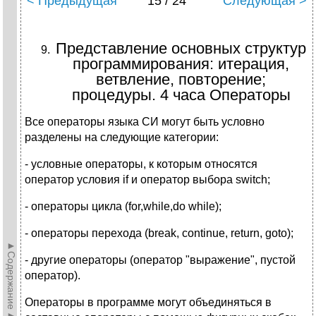
< Предыдущая
15 / 24
Следующая >
Представление основных структур
программирования: итерация,
ветвление, повторение;
процедуры. 4 часа Операторы
Все операторы языка СИ могут быть условно
разделены на следующие категории:
- условные операторы, к которым относятся
оператор условия if и оператор выбора switch;
- операторы цикла (for,while,do while);
- операторы перехода (break, continue, return, goto);
►Содержание►
- другие операторы (оператор "выражение", пустой
оператор).
Операторы в программе могут объединяться в