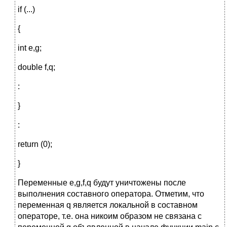
if (...)
{
int e,g;
double f,q;
:
}
:
return (0);
}
Переменные e,g,f,q будут уничтожены после
выполнения составного оператора. Отметим, что
переменная q является локальной в составном
операторе, т.е. она никоим образом не связана с