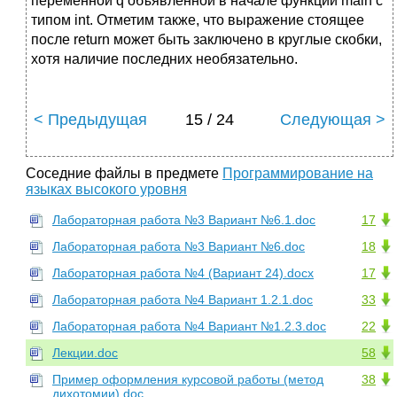
переменной q объявленной в начале функции main с
типом int. Отметим также, что выражение стоящее
после return может быть заключено в круглые скобки,
хотя наличие последних необязательно.
< Предыдущая
15 / 24
Следующая >
Соседние файлы в предмете
Программирование на
языках высокого уровня
Лабораторная работа №3 Вариант №6.1.doc
17
Лабораторная работа №3 Вариант №6.doc
18
Лабораторная работа №4 (Вариант 24).docx
17
Лабораторная работа №4 Вариант 1.2.1.doc
33
Лабораторная работа №4 Вариант №1.2.3.doc
22
Лекции.doc
58
Пример оформления курсовой работы (метод
38
дихотомии).doc