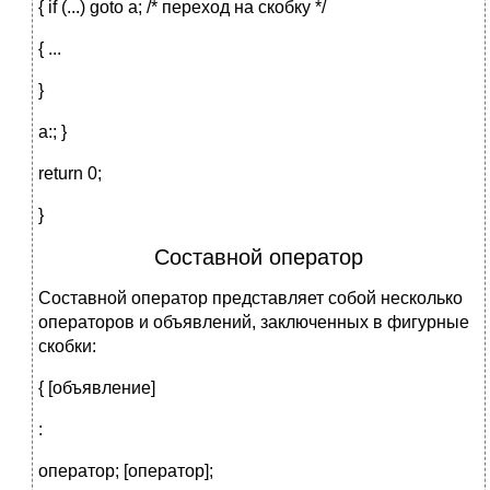
{ if (...) goto a; /* переход на скобку */
{ ...
}
a:; }
return 0;
}
Составной оператор
Составной оператор представляет собой несколько
операторов и объявлений, заключенных в фигурные
скобки:
{ [oбъявление]
:
оператор; [оператор];