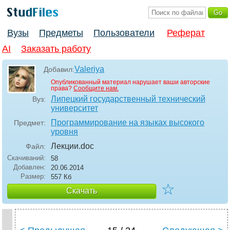
Вузы
Предметы
Пользователи
Реферат
AI
Заказать работу
Valeriya
Добавил:
Опубликованный материал нарушает ваши авторские
права?
Сообщите нам.
Липецкий государственный технический
Вуз:
университет
Программирование на языках высокого
Предмет:
уровня
Лекции
.doc
Файл:
Скачиваний:
58
Добавлен:
20.06.2014
Размер:
557 Кб
☆
Скачать