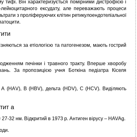
 тифі. Він характеризується помірними дистрофією і
о-лейкоцитарного ексудату, але переважають процеси
льтрати з проліферуючих клітин ретикулоендотеліальної
патоцити.
тити
ізняються за етіологією та патогенезом, мають гострий
кодженням печінки і травного тракту. Вперше хворобу
вань. За пропозицією учня Боткіна педіатра Кіселя
 А (НАV), В (HBV), дельта (HDV), С (HCV). Виділяють
тит а
ø 27-32 нм. Відкритий в 1973 р. Антиген вірусу – HAVAg.
юди.