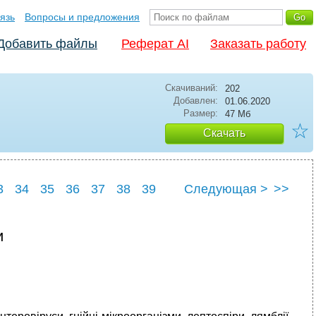
язь
Вопросы и предложения
Добавить файлы
Реферат AI
Заказать работу
Скачиваний:
202
Добавлен:
01.06.2020
Размер:
47 Мб
☆
Скачать
3
34
35
36
37
38
39
Следующая >
>>
3
44
и