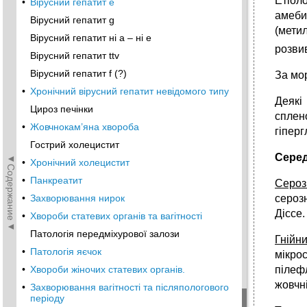
Етіоло
•
Вірусний гепатит е
амеби
Вірусний гепатит g
(мети
Вірусний гепатит ні а – ні е
розвив
Вірусний гепатит ttv
Вірусний гепатит f (?)
За мо
•
Хронічний вірусний гепатит невідомого типу
Деякі
Цироз печінки
сплен
•
Жовчнокам’яна хвороба
гіперг
Гострий холецистит
Серед
◄Содержание◄
•
Хронічний холецистит
•
Панкреатит
Сероз
сероз
•
Захворювання нирок
Діссе.
•
Хвороби статевих органів та вагітності
Патологія передміхурової залози
Гнійн
•
Патологія яєчок
мікро
пілефл
•
Хвороби жіночих статевих органів.
жовчн
•
Захворювання вагітності та післяпологового
періоду