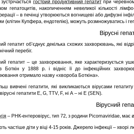
 зустрічається
гострий продуктивний гепатит
при черевному
зом гепатоцитів, накопиченням невеликої кількості лімф
ерації – в печінці утворюються вогнищеві або дифузні інфі
и (клітин Купфера, ендотелію), можуть розмножуватись і ге
Вірусні гепа
ий гепатит об’єднує декілька схожих захворювань, які відр
нічний перебіг.
ний гепатит – це захворювання, яке характеризується уш
в Боткін у 1888 р. і відніс її до інфекційних захворю
рювання отримало назву «хвороба Боткіна».
льш вивчені гепатити, які викликаються вірусами гепатиту
вірусні гепатити Е, G, TTV, F, ні А – ні Е (SEN).
Вірусний гепа
гія
– РНК-ентеровірус, тип 72, з родини Picornaviridae, має 
ть частіше діти у віці 4-15 років. Джерело інфекції – хворі л