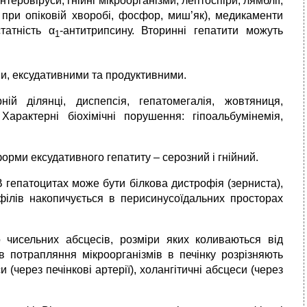
ентеровіруси, гнійні мікроорганізми, лептоспіри, лямблії,
ни при опіковій хворобі, фосфор, миш’як), медикаменти
татність α
-антитрипсину. Вторинні гепатити можуть
1
и, ексудативними та продуктивними.
рній ділянці, диспепсія, гепатомегалія, жовтяниця,
арактерні біохімічні порушення: гіпоальбумінемія,
орми ексудативного гепатиту – серозний і гнійний.
 гепатоцитах може бути білкова дистрофія (зерниста),
філів накопичується в перисинусоїдальних просторах
 чисельних абсцесів, розміри яких коливаються від
в потрапляння мікроорганізмів в печінку розрізняють
 (через печінкові артерії), холангітичні абсцеси (через