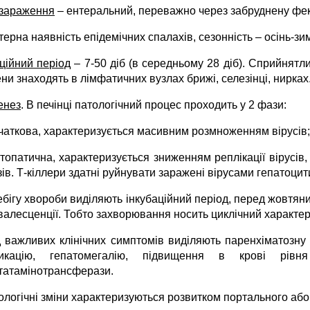
зараження
– ентеральний, переважно через забруднену фек
ерна наявність епідемічних спалахів, сезонність – осінь-зи
аційний період
– 7-50 діб (в середньому 28 діб). Сприйнятли
ни знаходять в лімфатичних вузлах брижі, селезінці, нирках
енез
. В печінці патологічний процес проходить у 2 фази:
очаткова, характеризується масивним розмноженням вірусів;
топатична, характеризується зниженням реплікації вірусів,
ів. Т-кіллери здатні руйнувати заражені вірусами гепатоцит
бігу хвороби виділяють інкубаційний період, перед жовтяни
валесценції. Тобто захворювання носить циклічний характер
 важливих клінічних симптомів виділяють паренхіматозну
сикацію, гепатомегалію, підвищення в крові рівня
татамінотрансферази.
логічні зміни характеризуються розвитком портального або 