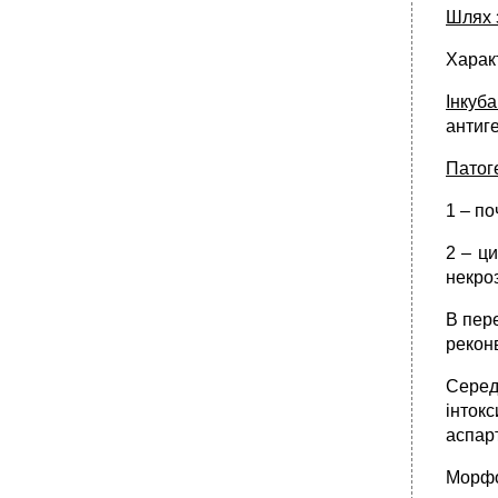
Шлях 
•
Аденовірусна інфекція
•
Тема №12 бактеріальні інфекції: дифтерія,
Характ
скарлатина Дифтерія
Інкуб
•
Скарлатина
антиге
•
Тема №13 кишкові інфекції: дизентерія,
черевний тиф, холера. Черевний тиф
Патог
1 – п
2 – ци
некроз
В пере
рекон
Серед
інток
аспар
Морфо