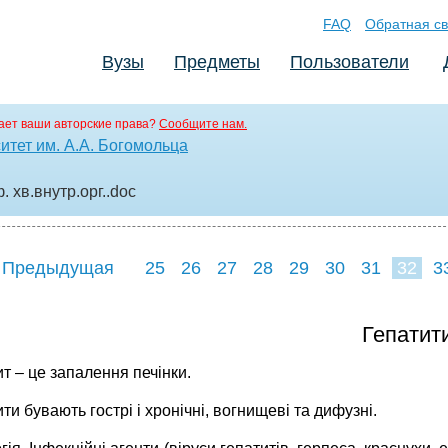
FAQ
Обратная св
Вузы
Предметы
Пользователи
ает ваши авторские права?
Сообщите нам.
тет им. А.А. Богомольца
 хв.внутр.орг.
.doc
 Предыдущая
25
26
27
28
29
30
31
32
3
40
41
42
4
Гепатит
т – це запалення печінки.
ти бувають гострі і хронічні, вогнищеві та дифузні.