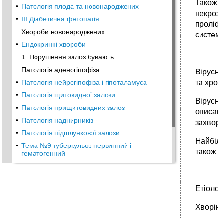
Також
•
Патологія плода та новонароджених
некро
•
III Діабетична фетопатія
проліф
Хвороби новонароджених
систем
•
Ендокринні хвороби
1. Порушення залоз бувають:
Патологія аденогіпофіза
Вірусн
та хро
•
Патологія нейрогіпофіза і гіпоталамуса
•
Патологія щитовидної залози
Вірус
•
Патологія прищитовидних залоз
описа
•
Патологія наднирників
захво
•
Патологія підшлункової залози
Найбі
•
Тема №9 туберкульоз первинний і
також 
гематогенний
•
Первинний туберкульоз
•
Гематогенний туберкульоз
Етіоло
•
Тема №10 вторинний туберкульоз
•
Парагрип
Хворію
Респіраторно-синцитіальна інфекція