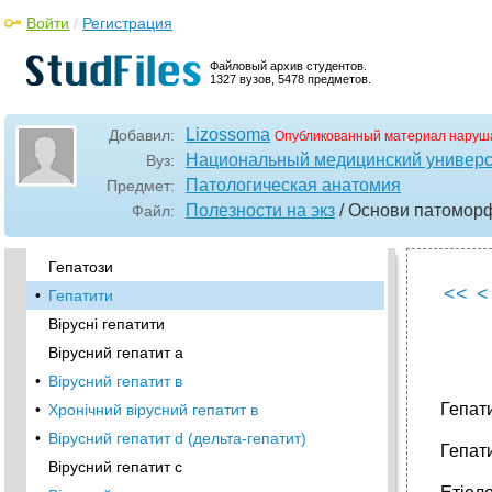
Пневмосклероз, пневмофіброз,
Войти
/
Регистрация
пневмоцироз
Плеврит
Файловый архив студентов.
1327 вузов, 5478 предметов.
•
Рак легенів
Хвороби шлунково-кишкового тракту
Lizossoma
Добавил:
Опубликованный материал наруш
•
Хвороби стравоходу
Национальный медицинский универси
Вуз:
•
Хвороби шлунку Гастрити
Патологическая анатомия
Предмет:
•
Аутоімунний.
Полезности на экз
/ Основи патоморф.
Файл:
•
Хвороби печінки
Гепатози
<<
<
•
Гепатити
Вірусні гепатити
Вірусний гепатит а
•
Вірусний гепатит в
Гепати
•
Хронічний вірусний гепатит в
•
Вірусний гепатит d (дельта-гепатит)
Гепати
Вірусний гепатит с