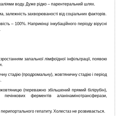
аліями воду. Дуже рідко – парентеральний шлях.
ма, залежність захворюваності від соціальних факторів.
вість – 100%. Наприкінці інкубаційного періоду вірусні
.
 зростанням запальної лімфоїдної інфільтрації, появою
и.
чну стадію (продромальну), жовтяничну стадію і період
.
 жовтяницю (переважно збільшений прямий білірубін),
 печінкових ферментів аланінамінотрансферази,
перипортального гепатиту. Холестаз не розвивається.