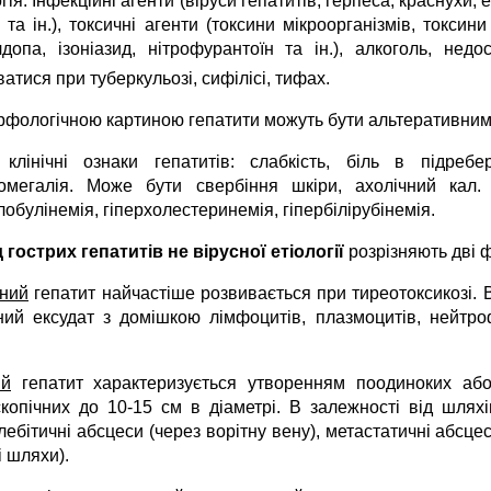
гія. Інфекційні агенти (віруси гепатитів, герпеса, краснухи, 
 та ін.), токсичні агенти (токсини мікроорганізмів, токси
лдопа, ізоніазид, нітрофурантоїн та ін.), алкоголь, недос
атися при туберкульозі, сифілісі, тифах.
рфологічною картиною гепатити можуть бути альтеративним
 клінічні ознаки гепатитів: слабкість, біль в підребе
омегалія. Може бути свербіння шкіри, ахолічний кал. Х
лобулінемія, гіперхолестеринемія, гіпербілірубінемія.
 гострих гепатитів не вірусної етіології
розрізняють дві ф
ний
гепатит найчастіше розвивається при тиреотоксикозі. В
ний ексудат з домішкою лімфоцитів, плазмоцитів, нейтро
ий
гепатит характеризується утворенням поодиноких або
скопічних до 10-15 см в діаметрі. В залежності від шляхі
ебітичні абсцеси (через ворітну вену), метастатичні абсцеси
і шляхи).