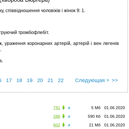
, співвідношен­ня чоловіків і жінок 9: 1.
ігруючий тромбо­флебіт.
к, ураження коронарних артерій, артерій і вен легенів
.
а.
6
17
18
19
20
21
22
Следующая >
>>
6
27
791
5 Мб
01.06.2020
#
288
590 Кб
01.06.2020
#
602
21 Мб
01.06.2020
#