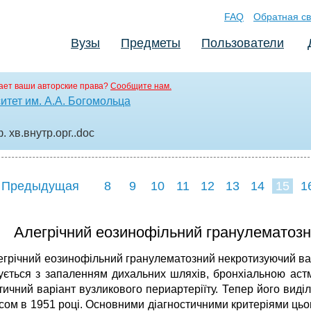
FAQ
Обратная св
Вузы
Предметы
Пользователи
ает ваши авторские права?
Сообщите нам.
тет им. А.А. Богомольца
 хв.внутр.орг.
.doc
 Предыдущая
8
9
10
11
12
13
14
15
1
23
24
25
2
Алегрічний еозинофільний гранулематозни
егрічний еозинофільний гранулематозний некротизуючий васк
ується з запаленням дихальних шляхів, бронхіальною аст
тичний варіант вузликового периартеріїту. Тепер його виді
сом в 1951 році. Основними діагностичними критеріями цьог