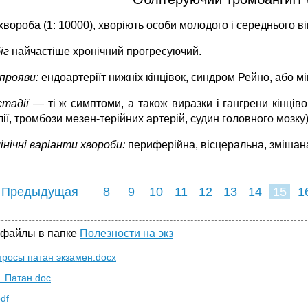
хвороба (1: 10000), хворіють особи молодого і середнього віку
іг
най­частіше хронічний прогресуючий.
 прояви:
ендоартеріїт нижніх кінцівок, синдром Рейно, або м
 стадії
— ті ж симптоми, а також виразки і гангрени кінціво
ії, тромбози мезен-терійних артерій, судин головного моз­ку)
інічні варіанти хвороби:
пе­риферійна, вісцеральна, змішан
 Предыдущая
8
9
10
11
12
13
14
15
1
23
24
25
2
 файлы в папке
Полезности на экз
просы патан экзамен.docx
. Патан.doc
df