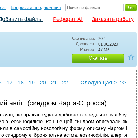
язь
Вопросы и предложения
Добавить файлы
Реферат AI
Заказать работу
Скачиваний:
202
Добавлен:
01.06.2020
Размер:
47 Мб
☆
Скачать
6
17
18
19
20
21
22
Следующая >
>>
6
27
й ангіїт (синдром Чарга-Стросса)
уліт, що вражає судини дрібного і середнього калібру,
мою, еозинофілією. Раніше цей синдром описували як
лили в самостійну нозологічну форму, описану Чаргом і
о синдрому є: бронхіальна астма, еозинофілія, алергія