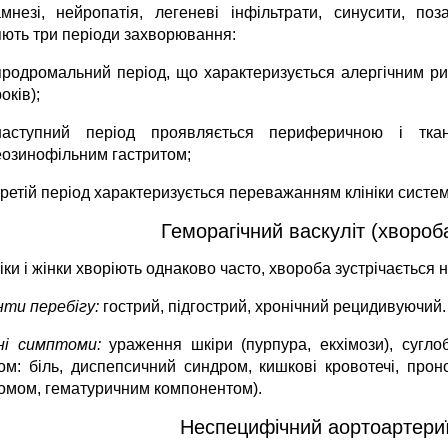
мнезі, нейропатія, легеневі інфільтрати, синусити, по
яють три періоди захворювання:
продромальний період, що характеризується алергічним ри
оків);
наступний період проявляється периферичною і ткани
еозинофільним гастритом;
третій період характеризується переважанням клініки систем
Геморагічний васкуліт (хворо
ки і жінки хворіють однаково часто, хвороба зустрічається на
нти перебігу:
гострий, підгострий, хронічний рецидивуючий.
чні симптоми:
ураження шкіри (пурпура, екхімози), суглоб
ом: біль, диспепсичний синдром, кишкові кровотечі, проно
омом, гематуричним компонентом).
Неспецифічний аортоартериї