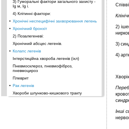
3) Гуморальні фактори загального захисту -
Співві
Ig м, Іg і.
4) Клітинні фактори:
Клініч
•
Хронічні неспецифічні захворювання легень
2) іше
•
Хронічний бронхіт
нир­ко
2) Позалегеневі:
Хронічний абсцес легенів.
3) си
•
Колапс легенів
4) арт
Інтерстиційна хвороба легенів (іхл)
Пневмосклероз, пневмофіброз,
пневмоцироз
Хворію
Плеврит
•
Рак легенів
Пере
Хвороби шлунково-кишкового тракту
кровот
синдро
•
Хвороби стравоходу
•
Хвороби шлунку Гастрити
Інші 
•
Аутоімунний.
нерво
•
Хвороби печінки