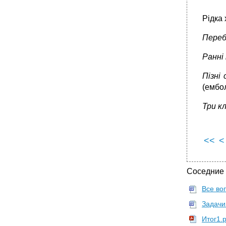
Гепатози
•
Гепатити
Рідка 
Вірусні гепатити
Переб
Вірусний гепатит а
•
Вірусний гепатит в
Ранні
•
Хронічний вірусний гепатит в
Пізні
•
Вірусний гепатит d (дельта-гепатит)
(ембол
Вірусний гепатит с
Три кл
•
Вірусний гепатит е
Вірусний гепатит g
Вірусний гепатит ні а – ні е
<<
<
Вірусний гепатит ttv
Вірусний гепатит f (?)
Соседние
•
Хронічний вірусний гепатит невідомого типу
Цироз печінки
Все во
•
Жовчнокам’яна хвороба
Задачи
Гострий холецистит
Итог1.p
•
Хронічний холецистит