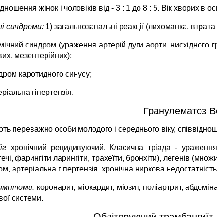
дношення жінок і чоловіків від - 3 : 1 до 8 : 5. Вік хворих в о
ні синдроми:
1) загальнозапальні реакції (лихоманка, втрата 
міч­ний синдром (ураження артерій дуги аорти, нисхідного г
вих, мезентерійних);
ндром каротидного синусу;
еріальна гіпертензія.
Гранулематоз В
ть переважно особи молодого і середнього віку, співвідношенн
біг
хронічний рецидивуючий. Класична тріада - уражен­ня
ечі, фарингіти ларингіти, трахеїти, бронхіти), легенів (множи
м, арте­ріальна гіпертензія, хронічна ниркова недостатність
симптоми:
коронарит, міокардит, міозит, поліартрит, абдомі
вої системи.
Облітеруючий тромбангиїт 