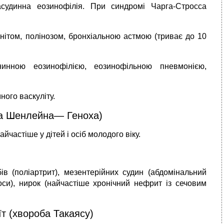
засудинна еозинофілія. При синдромі Чарга-Стросса
нітом, полінозом, бронхіальною астмою (триває до 10
нною еозинофілією, еози­но­­фільною пневмонією,
ного васкуліту.
ба Шенлейна— Геноха)
йчастіше у дітей і осіб молодого віку.
ів (поліартрит), мезентерійних судин (абдомінальний
си), нирок (най­частіше хронічний нефрит із сечовим
т (хвороба Такаясу)