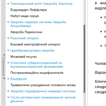
в ана
•
Темпоральний ангіїт (хвороба Хортона)
виділ
Ендокардит Леффлера
Набуті вади серця
•
Хвороби нервової системи Хвороба
р
Альцгеймера
Хвороба Паркінсона
•
Розсіяний склероз
Боковий аміотрофічний склероз
•
Цереброваскулярні хвороби
◄Содержание◄
Мозковий інсульт
•
Спонтанні субарахноїдальний та
Чолові
внутрішньочерепний крововиливи
Варіа
Постреанімаційна енцефалопатія
•
Енцефаліт
Кліні
Травматичні ушкодження головного мозку
синдр
•
Хвороби периферичної нервової системи
синдр
•
Гострі респіраторні захворювання органів
дихання