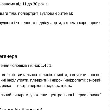
сновному від 11 до 30 років.
ваги тіла, поліартрит, вузлова еритема);
рудного і черевного відділу аорти, зокрема коронарних,
егенера
я чолові­ків і жінок 1,4 : 1.
 верхніх дихальних шляхів (риніти, синусити, носові
нні інфільтрати, плеврити) і ни­рок (нефропатії: сечовий
, рідко — гостра ниркова недостатність.
­нальний синдром, ураження центральної і периферичної
(хвороба Бюргера)