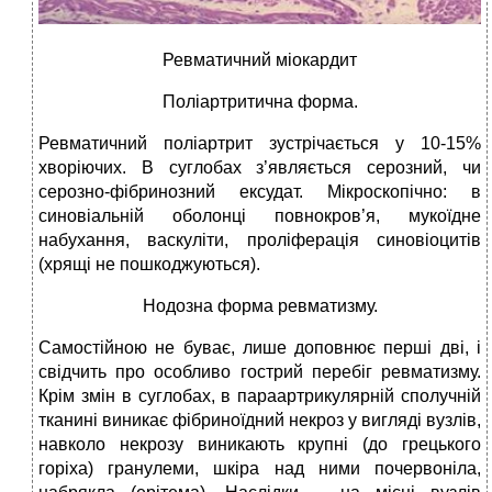
Ревматичний міокардит
Поліартритична форма.
Ревматичний поліартрит зустрічається у 10-15%
хворіючих. В суглобах з’являється серозний, чи
серозно-фібринозний ексудат. Мікроскопічно: в
синовіальній оболонці повнокров’я, мукоїдне
набухання, васкуліти, проліферація синовіоцитів
(хрящі не пошкоджуються).
Нодозна форма ревматизму.
Самостійною не буває, лише доповнює перші дві, і
свідчить про особливо гострий перебіг ревматизму.
Крім змін в суглобах, в параартрикулярній сполучній
тканині виникає фібриноїдний некроз у вигляді вузлів,
навколо некрозу виникають крупні (до грецького
горіха) гранулеми, шкіра над ними почервоніла,