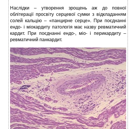
Наслідки – утворення зрощень аж до повної
облітерації просвіту серцевої сумки з відкладанням
солей кальцію – «панцирне серце». При поєднанні
ендо- і міокардиту патологія має назву ревматичний
кардит. При поєднанні ендо-, міо- і перикардиту –
ревматичний панкардит.