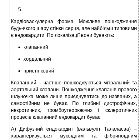
Кардіоваскулярна форма. Можливе пошкодження
будь-якого шару стінки серця, але найбільш типовими
є ендокардити. По локалізації вони бувають:
клапанний
хордальний
пристінковий
Клапанний – частіше пошкоджуються мітральний та
аортальний клапани. Пошкодження клапанів правого
шлуночка може лише приєднуватись до названих, а
самостійним не буває. По глибині дистрофічних,
некротичних, тромбоутворюючих і склеротичних
процесів клапанний ендокардит буває:
А) Дифузний ендокардит (вальвуліт Талалаєва) –
характеризується мукоїдним та фібриноїдним