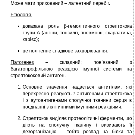
Може мати прихований – латентний перебіг.
Етіологія.
доказана роль β-гемолітичного стрептокока
групи А (ангіни, тонзиліт, пневмонії, скарлатина,
карієс);
це полігенне спадкове захворювання.
Патогенез
– складний; пов’язаний з
багатопрофільною реакцією імунної системи на
стрептококовий антиген.
Основне значення надається антитілам, які
перехресно реагують з антигенами стрептокока
і з аутоантигенами сполучної тканини серця в
поєднанні з клітинними імунними реакціями.
Стрептокок виділяє протеолітичні ферменти, що
діють на сполучну тканину і визивають її
дезорганізацію – тобто розпад на білки та