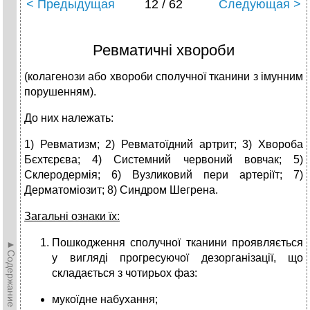
< Предыдущая
12 / 62
Следующая >
Ревматичні хвороби
(колагенози або хвороби сполучної тканини з імунним
порушенням).
До них належать:
1) Ревматизм; 2) Ревматоїдний артрит; 3) Хвороба
Бєхтєрєва; 4) Системний червоний вовчак; 5)
Склеродермія; 6) Вузликовий пери артеріїт; 7)
Дерматоміозит; 8) Синдром Шегрена.
Загальні ознаки їх:
Пошкодження сполучної тканини проявляється
►Содержание►
у вигляді прогресуючої дезорганізації, що
складається з чотирьох фаз:
мукоїдне набухання;