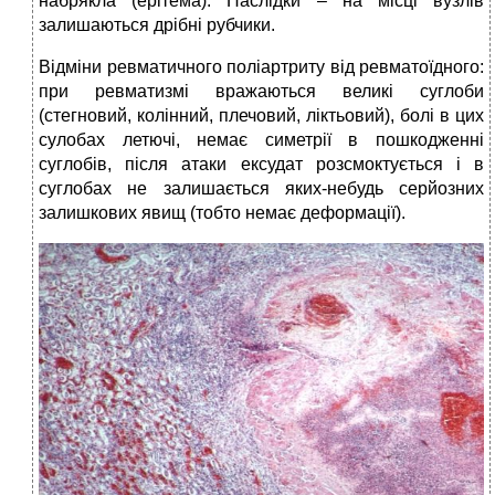
набрякла (ерітема). Наслідки – на місці вузлів
залишаються дрібні рубчики.
Відміни ревматичного поліартриту від ревматоїдного:
при ревматизмі вражаються великі суглоби
(стегновий, колінний, плечовий, ліктьовий), болі в цих
сулобах летючі, немає симетрії в пошкодженні
суглобів, після атаки ексудат розсмоктується і в
суглобах не залишається яких-небудь серйозних
залишкових явищ (тобто немає деформації).