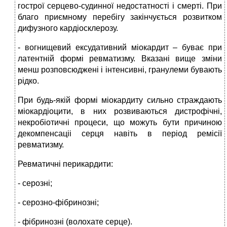
гострої серцево-судинної недостатності і смерті. При
благо приємному перебігу закінчується розвитком
дифузного кардіосклерозу.
- вогнищевий ексудативний міокардит – буває при
латентній формі ревматизму. Вказані вище зміни
менш розповсюджені і інтенсивні, гранулеми бувають
рідко.
При будь-якій формі міокардиту сильно страждають
міокардіоцити, в них розвиваються дистрофічні,
некробіотичні процеси, що можуть бути причиною
декомпенсаціі серця навіть в період ремісії
ревматизму.
Ревматичні перикардити:
- серозні;
- серозно-фібринозні;
- фібринозні (волохате серце).