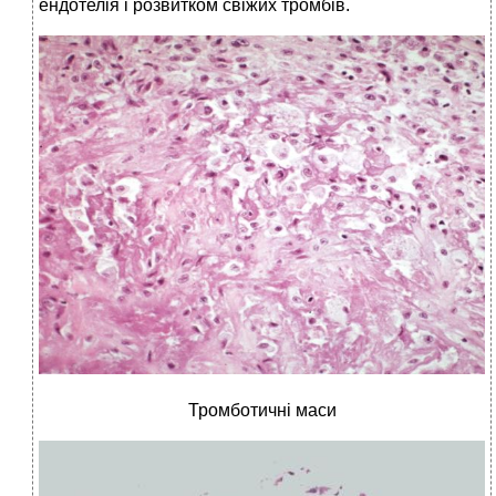
ендотелія і розвитком свіжих тромбів.
Тромботичні маси