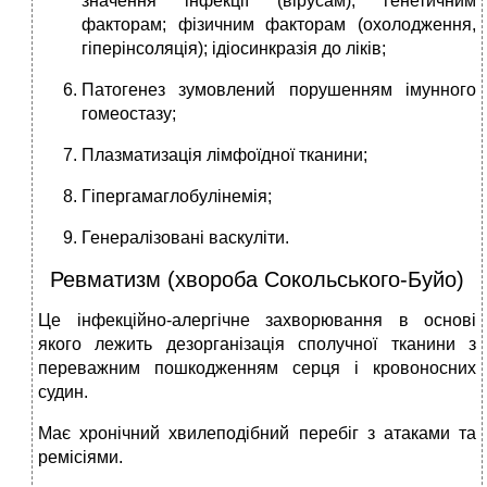
значення інфекції (вірусам); генетичним
факторам; фізичним факторам (охолодження,
гіперінсоляція); ідіосинкразія до ліків;
Патогенез зумовлений порушенням імунного
гомеостазу;
Плазматизація лімфоїдної тканини;
Гіпергамаглобулінемія;
Генералізовані васкуліти.
Ревматизм (хвороба Сокольського-Буйо)
Це інфекційно-алергічне захворювання в основі
якого лежить дезорганізація сполучної тканини з
переважним пошкодженням серця і кровоносних
судин.
Має хронічний хвилеподібний перебіг з атаками та
ремісіями.