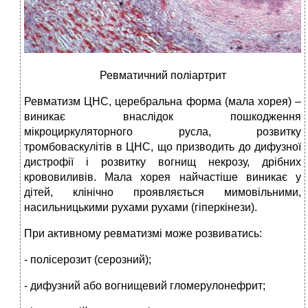
Ревматичний поліартрит
Ревматизм ЦНС, церебральна форма (мала хорея) –
виникає внаслідок пошкодження
мікроциркуляторного русла, розвитку
тромбоваскулітів в ЦНС, що призводить до дифузної
дистрофії і розвитку вогнищ некрозу, дрібних
крововиливів. Мала хорея найчастіше виникає у
дітей, клінічно проявляється мимовільними,
насильницькими рухами рухами (гіперкінези).
При активному ревматизмі може розвиватись:
- полісерозит (серозний);
- дифузний або вогнищевий гломерулонефрит;