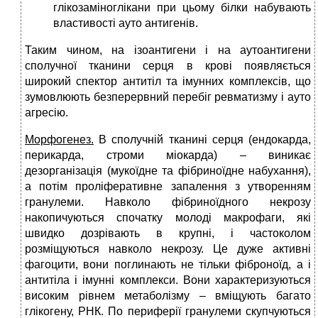
глікозаміноглікани при цьому білки набувають
властивості ауто антигенів.
Таким чином, на ізоантигени і на аутоантигени
сполучної тканини серця в крові появляється
широкий спектор антитіл та імунних комплексів, що
зумовлюють безперервний перебіг ревматизму і ауто
агресію.
Морфогенез.
В сполучній тканині серця (ендокарда,
перикарда, строми міокарда) – виникає
дезорганізація (мукоїдне та фібриноїдне набухання),
а потім проліферативне запалення з утворенням
гранулеми. Навколо фібриноїдного некрозу
накопичуються спочатку молоді макрофаги, які
швидко дозрівають в крупні, і частоколом
розміщуються навколо некрозу. Це дуже активні
фагоцити, вони поглинають не тільки фіброноїд, а і
антитіла і імунні комплекси. Вони характеризуються
високим рівнем метаболізму – вміщують багато
глікогену, РНК. По периферії гранулеми скупчуються