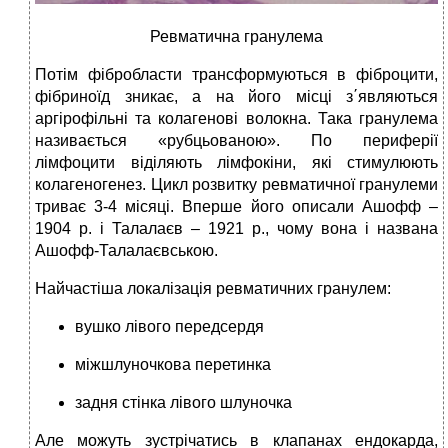
Ревматична гранулема
Потім фібробласти трансформуються в фіброцити,
фібриноїд зникає, а на його місці з΄являються
аргірофільні та колагенові волокна. Така гранулема
називається «рубцьованою». По периферії
лімфоцити віділяють лімфокіни, які стимулюють
колагеногенез. Цикл розвитку ревматичної гранулеми
триває 3-4 місяці. Вперше його описали Ашофф –
1904 р. і Талалаєв – 1921 р., чому вона і названа
Ашофф-Талалаєвською.
Найчастіша локалізація ревматичних гранулем:
вушко лівого передсердя
міжшлуночкова перетинка
задня стінка лівого шлуночка
Але можуть зустрічатись в клапанах ендокарда,