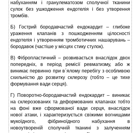
набуханням і гранулематозом сполучної тканини
сулок без ушкодження ендотелія і без утворення
тромбів.
Б) Гострий бородавчастий ендокардит – глибоке
ураження клапанів з пошкодженням цілосності
ендотелія і утворенням тромботичних нашарувань –
бородавок (частіше у місцях стику стулок).
В) Фібропластичний – розвивається внаслідок двох
попередніх, в період ремісії ревматизму, або ж
виникає первинно при в΄ялому перебігу з особливою
схильністю до розвитку склерозу (тобто – це тихе
формування вади серця).
Г) Поворотно-бородавчастий ендокардит – виникає
на склерозованих та деформованих клапанах тобто
на фоні вже сформованої вади серця, внаслідок
нової атаки, і характеризується свіжими вогнищами
мукоїдного, фібриноїдного набухання в
новоутвореній сполучній тканині з залученням