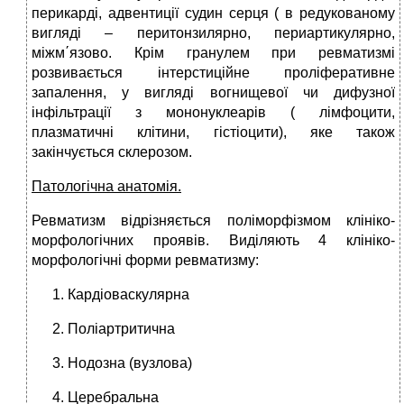
перикарді, адвентиції судин серця ( в редукованому
вигляді – перитонзилярно, периартикулярно,
міжм΄язово. Крім гранулем при ревматизмі
розвивається інтерстиційне проліферативне
запалення, у вигляді вогнищевої чи дифузної
інфільтрації з мононуклеарів ( лімфоцити,
плазматичні клітини, гістіоцити), яке також
закінчується склерозом.
Патологічна анатомія.
Ревматизм відрізняється поліморфізмом клініко-
морфологічних проявів. Виділяють 4 клініко-
морфологічні форми ревматизму:
Кардіоваскулярна
Поліартритична
Нодозна (вузлова)
Церебральна