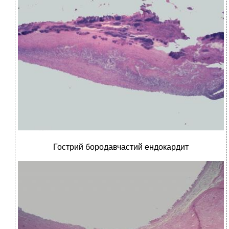
Гострий бородавчастий ендокардит