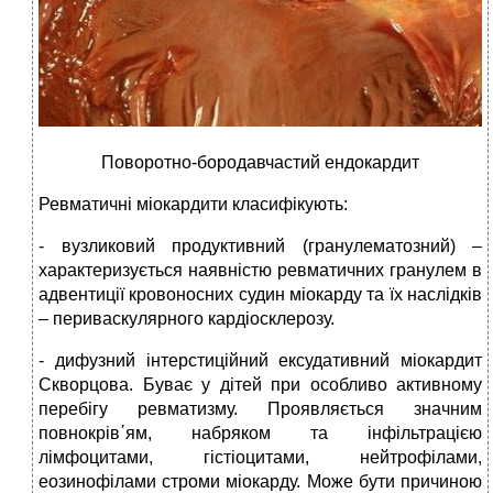
Поворотно-бородавчастий ендокардит
Ревматичні міокардити класифікують:
- вузликовий продуктивний (гранулематозний) –
характеризується наявністю ревматичних гранулем в
адвентиції кровоносних судин міокарду та їх наслідків
– периваскулярного кардіосклерозу.
- дифузний інтерстиційний ексудативний міокардит
Скворцова. Буває у дітей при особливо активному
перебігу ревматизму. Проявляється значним
повнокрів΄ям, набряком та інфільтрацією
лімфоцитами, гістіоцитами, нейтрофілами,
еозинофілами строми міокарду. Може бути причиною