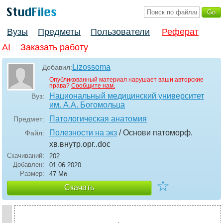
Вузы
Предметы
Пользователи
Реферат
AI
Заказать работу
Lizossoma
Добавил:
Опубликованный материал нарушает ваши авторские
права?
Сообщите нам.
Национальный медицинский университет
Вуз:
им. А.А. Богомольца
Патологическая анатомия
Предмет:
Полезности на экз
/ Основи патоморф.
Файл:
хв.внутр.орг.
.doc
Скачиваний:
202
Добавлен:
01.06.2020
Размер:
47 Мб
☆
Скачать