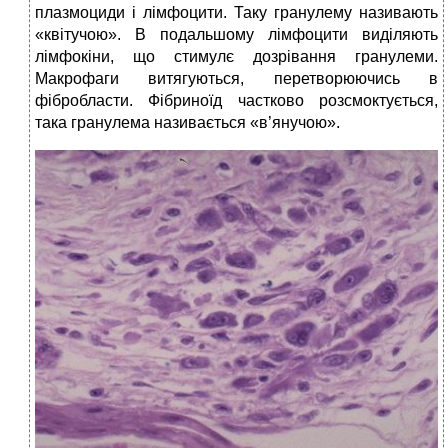
плазмоциди і лімфоцити. Таку гранулему називають
«квітучою». В подальшому лімфоцити виділяють
лімфокіни, що стимулє дозрівання гранулеми.
Макрофаги витягуються, перетворюючись в
фібробласти. Фібриноїд частково розсмоктується,
така гранулема називається «в’янучою».