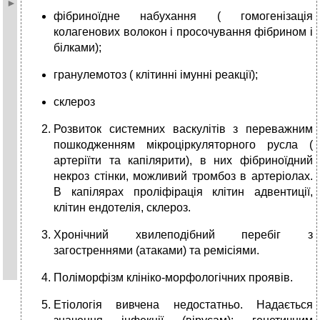
фібриноїдне набухання ( гомогенізація
колагенових волокон і просочування фібрином і
білками);
гранулемотоз ( клітинні імунні реакції);
склероз
Розвиток системних васкулітів з переважним
пошкодженням мікроціркуляторного русла (
артеріїти та капілярити), в них фібриноїдний
некроз стінки, можливий тромбоз в артеріолах.
В капілярах проліфірація клітин адвентиції,
клітин ендотелія, склероз.
Хронічний хвилеподібний перебіг з
загостреннями (атаками) та ремісіями.
Поліморфізм клініко-морфологічних проявів.
Етіологія вивчена недостатньо. Надається