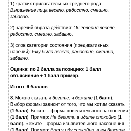
1) кратких прилагательных среднего рода:
Выражение лица весело, радостно, смешно,
забавно
.
2) наречий образа действия:
Он говорил весело,
радостно, смешно, забавн
о.
3) слов категории состояния (предикативных
наречий):
Ему было весело, радостно, смешно,
забавно.
Оценка: п
о 2 балла за позицию: 1 балл
объяснение + 1 балл пример.
Итого: 6 баллов
.
8.
Можно сказать и
бегите
, и
бежите
(
1 балл
).
Выбор формы зависит от того, что мы хотим сказать
(1 балл
). Бегите – форма повелительного наклонения
(
1 балл
). Пример:
Не бегите, а идите спокойно
(
1
балл
). Бежите – форма изъявительного наклонения
(
1 балл
). Пример:
Вот я иду спокойно, а вы бежите