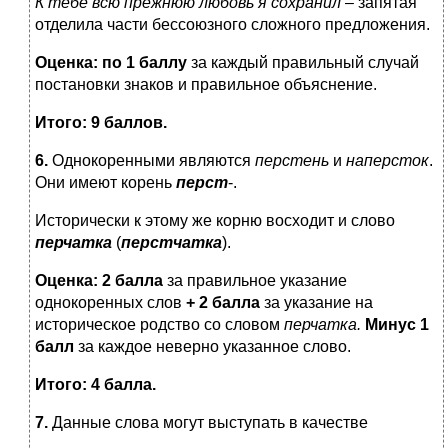
К тебе всю прежнюю любовь я сохранил
– запятая
отделила части бессоюзного сложного предложения.
Оценка: п
о 1 баллу
за каждый правильный случай
постановки знаков и правильное объяснение.
Итого: 9 баллов.
6.
Однокоренными являются
перстень
и
наперсток
.
Они имеют корень
перст
-.
Исторически к этому же корню восходит и слово
перчатка
(
перстчатка
).
Оценка:
2 балла
за правильное указание
однокоренных слов
+ 2 балла
за указание на
историческое родство со словом
перчатка.
Минус 1
балл
за каждое неверно указанное слово.
Итого: 4 балла.
7.
Данные слова могут выступать в качестве