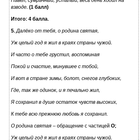
Павел, сумрачный, усталый, весь день ходил на
взводе.
(1 балл)
Итого:
4 балла.
5.
Далёко от тебя, о родина святая,
Уж целый год я жил в краях страны чужой.
И часто о тебе грустил, воспоминая
Покой и счастие, минувшее с тобой,
И вот в стране зимы, болот, снегов глубоких,
Где, так же одинок, и я печально жил,
Я сохранил в душе остаток чувств высоких,
К тебе всю прежнюю любовь я сохранил.
О родина святая
– обращение с частицей
О;
Уж целый год я жил в краях страны чужой.