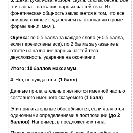
3.
Щека, рука, нога, ноздря, скула, стопа, десна
.
Все
эти слова – названия парных частей тела. Их
фонетическая общность заключается в том, что все
они двусложные с ударением на окончании (кроме
формы вин.п. мн.ч.).
Оценка:
по 0,5 балла за каждое слово (+ 0,5 балла,
если перечислены все), по 2 балла за указание в
ответе на название парных частей тела,
двусложность, ударение на окончании.
Итого: 10 баллов максимум.
4.
Нет, не нуждаются.
(1 балл)
Данные прилагательные являются именной частью
составного именного сказуемого
(1 балл)
Эти прилагательные обособляются, если являются
одиночными определениями в постпозиции
(до 2
баллов)
. Например, в предложениях типа: