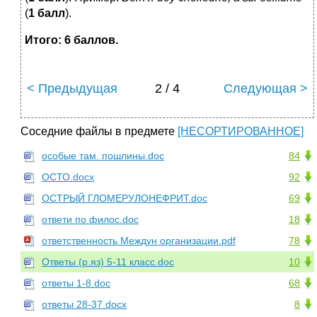
(
1 балл
).
Итого: 6 баллов.
< Предыдущая
2 / 4
Следующая >
Соседние файлы в предмете
[НЕСОРТИРОВАННОЕ]
особые там. пошлины.doc
84
ОСТО.docx
92
ОСТРЫЙ ГЛОМЕРУЛОНЕФРИТ.doc
69
ответи по филос.doc
18
ответственность Междун организации.pdf
78
Ответы (р.яз) 5-11 класс.doc
10
ответы 1-8.doc
68
ответы 28-37.docx
8