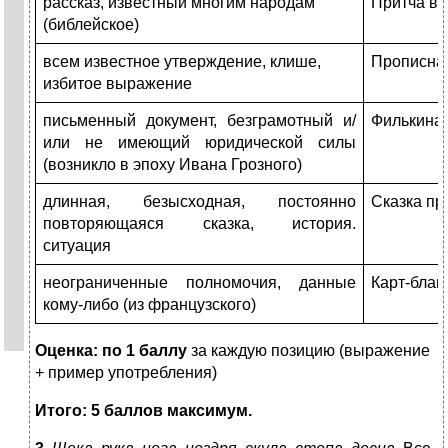
рассказ, известный многим народам
Притча во
(библейское)
всем известное утверждение, клише,
Прописна
избитое выражение
письменный документ, безграмотный и/
Филькина 
или не имеющий юридической силы
(возникло в эпоху Ивана Грозного)
длинная, безысходная, постоянно
Сказка пр
повторяющаяся сказка, история.
ситуация
неограниченные полномочия, данные
Карт-бла
кому-либо (из французского)
Оценка: п
о 1 баллу
за каждую позицию (выражение
+ пример употребления)
Итого: 5 баллов максимум.