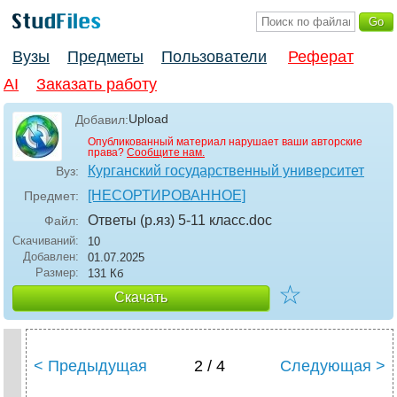
Вузы
Предметы
Пользователи
Реферат
AI
Заказать работу
Upload
Добавил:
Опубликованный материал нарушает ваши авторские
права?
Сообщите нам.
Курганский государственный университет
Вуз:
[НЕСОРТИРОВАННОЕ]
Предмет:
Ответы (р.яз) 5-11 класс
.doc
Файл:
Скачиваний:
10
Добавлен:
01.07.2025
Размер:
131 Кб
☆
Скачать
< Предыдущая
2 / 4
Следующая >