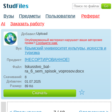
Вузы
Предметы
Пользователи
Реферат
AI
Заказать работу
Upload
Добавил:
Опубликованный материал нарушает ваши авторские
права?
Сообщите нам.
Крымский университет культуры, искусств и
Вуз:
туризма
[НЕСОРТИРОВАННОЕ]
Предмет:
Iskusstvo_bal-
Файл:
ra_6_sem_spisok_voprosov
.docx
Скачиваний:
8
Добавлен:
01.07.2025
Размер:
89 Кб
☆
Скачать