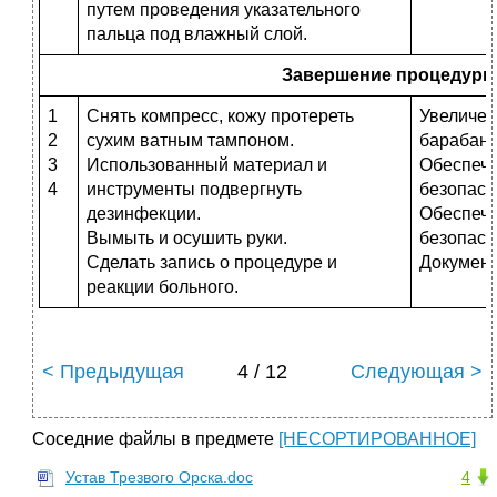
путем проведения указательного
пальца под влажный слой.
Завершение процедуры
1
Снять компресс, кожу протереть
Увеличен
2
сухим ватным тампоном.
барабанн
3
Использованный материал и
Обеспеч
4
инструменты подвергнуть
безопасн
дезинфекции.
Обеспеч
Вымыть и осушить руки.
безопасн
Сделать запись о процедуре и
Документ
реакции больного.
< Предыдущая
4 / 12
Следующая >
Соседние файлы в предмете
[НЕСОРТИРОВАННОЕ]
Устав Трезвого Орска.doc
4