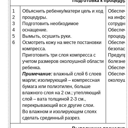
Подготовка к процедуре
1
Объяснить ребенку/матери цель и ход
Обеспече
2
процедуры.
на инфор
3
Подготовить необходимое
сотрудни
4
оснащение.
Обеспече
5
Вымыть, осушить руки.
процедур
6
Осмотреть кожу на месте постановки
Обеспеч
компресса.
безопасн
Приготовить три слоя компресса с
Предупре
учетом размеров околоушной области
болезне
ребенка.
Обеспече
Примечание:
влажный слой 6 слоев
Обеспече
марли; изолирующий – компрессная
околоушн
бумага или полиэтилен, больше
влажного слоя на 2 см.; утепляющий
слой – вата толщиной 2-3 см.,
перекрывающий все другие слои.
Во влажном и изолирующем слоях
сделать срединный разрез.