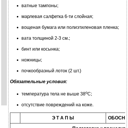
ватные тампоны;
марлевая салфетка 6-ти слойная;
вощеная бумага или полиэтиленовая пленка;
вата толщиной 2-3 см.;
бинт или косынка;
ножницы;
почкообразный лоток (2 шт.)
Обязательные условия:
о
температура тела не выше 38
С;
отсутствие повреждений на коже.
Э Т А П Ы
ОБОСН