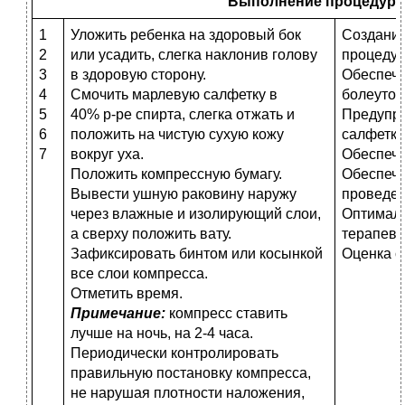
Выполнение процедуры
1
Уложить ребенка на здоровый бок
Создание
2
или усадить, слегка наклонив голову
процедур
3
в здоровую сторону.
Обеспеч
4
Смочить марлевую салфетку в
болеутол
5
40% р-ре спирта, слегка отжать и
Предупр
6
положить на чистую сухую кожу
салфетки
7
вокруг уха.
Обеспече
Положить компрессную бумагу.
Обеспеч
Вывести ушную раковину наружу
проведен
через влажные и изолирующий слои,
Оптималь
а сверху положить вату.
терапевт
Зафиксировать бинтом или косынкой
Оценка с
все слои компресса.
Отметить время.
Примечание:
компресс ставить
лучше на ночь, на 2-4 часа.
Периодически контролировать
правильную постановку компресса,
не нарушая плотности наложения,