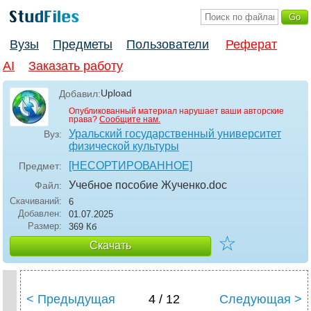
Вузы
Предметы
Пользователи
Реферат
AI
Заказать работу
Upload
Добавил:
Опубликованный материал нарушает ваши авторские
права?
Сообщите нам.
Уральский государственный университет
Вуз:
физической культуры
[НЕСОРТИРОВАННОЕ]
Предмет:
Учебное пособие Жученко
.doc
Файл:
Скачиваний:
6
Добавлен:
01.07.2025
Размер:
369 Кб
☆
Скачать
< Предыдущая
4 / 12
Следующая >