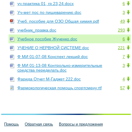
уч практика 01, гр.23,24.docx
6
Уч-мет пос по пищеварению.doc
3
Учеб. пособие для ОЗО Общая химия.pdf
49
учебник_правка.doc
293
Учебное пособие Жученко.doc
6
УЧЕНИЕ О НЕРВНОЙ СИСТЕМЕ.doc
221
Ф МИ 01-07-08 Конспект лекций.doc
7
Ф МИ 01-13-08 Контрольно-измерительные
3
средства переделать.doc
Фарида Отчет М-Гаджет 222.doc
4
Фармокологическая помощь спортсмену.rtf
57
Помощь
Обратная связь
Вопросы и предложения