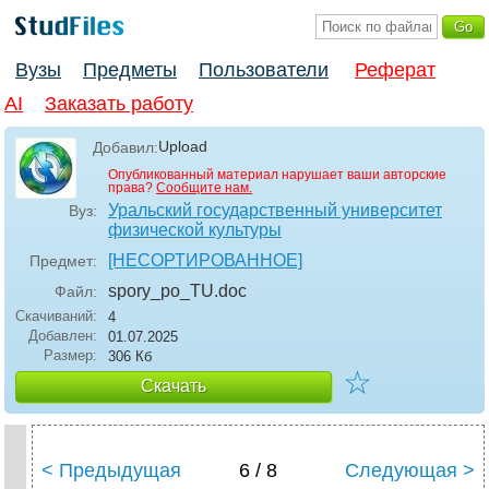
Вузы
Предметы
Пользователи
Реферат
AI
Заказать работу
Upload
Добавил:
Опубликованный материал нарушает ваши авторские
права?
Сообщите нам.
Уральский государственный университет
Вуз:
физической культуры
[НЕСОРТИРОВАННОЕ]
Предмет:
spory_po_TU
.doc
Файл:
Скачиваний:
4
Добавлен:
01.07.2025
Размер:
306 Кб
☆
Скачать
< Предыдущая
6 / 8
Следующая >