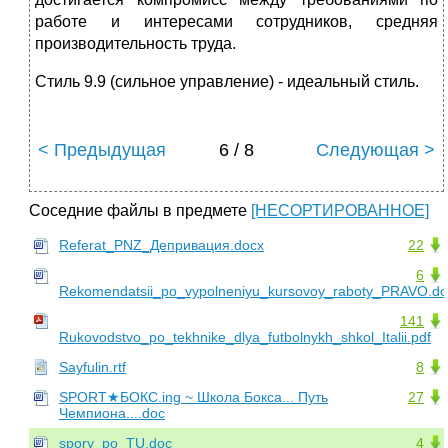
работе и интересами сотрудников, средняя
производительность труда.
Стиль 9.9 (сильное управление) - идеальный стиль.
< Предыдущая
6 / 8
Следующая >
Соседние файлы в предмете
[НЕСОРТИРОВАННОЕ]
Referat_PNZ_Депривация.docx
22
6
Rekomendatsii_po_vypolneniyu_kursovoy_raboty_PRAVO.do
141
Rukovodstvo_po_tekhnike_dlya_futbolnykh_shkol_Italii.pdf
Sayfulin.rtf
8
SPORT★БОКС.ing ~ Школа Бокса... Путь
27
Чемпиона....doc
spory_po_TU.doc
4