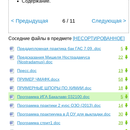
Содержание.
< Предыдущая
6 / 11
Следующая >
Соседние файлы в предмете
[НЕСОРТИРОВАННОЕ]
Преддипломная практика бак ГАС 7.09..doc
5
Предсказания Мишеля Нострадамуса
22
(Nostradamus).doc
Пресс.doc
19
ПРИМЕР ЧМАФК.docx
58
ПРИМЕРНЫЕ ШПОРЫ ПО ХИМИИ.doc
18
Программа ИГА Бакалавр 032100.doc
5
Программа практики 2 курс ОЗО (2013).doc
14
Программа практикума в Д ОУ для выкладки.doc
30
Программа стрит1.doc
39