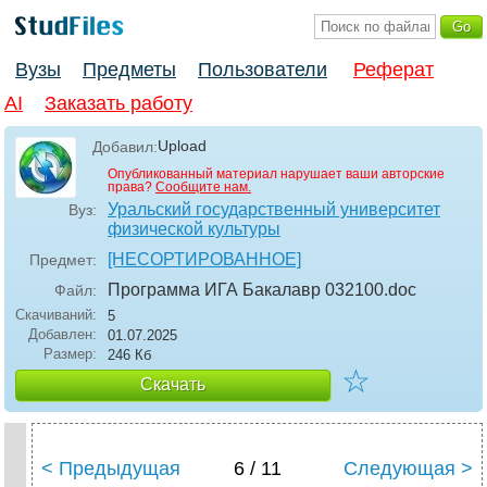
Вузы
Предметы
Пользователи
Реферат
AI
Заказать работу
Upload
Добавил:
Опубликованный материал нарушает ваши авторские
права?
Сообщите нам.
Уральский государственный университет
Вуз:
физической культуры
[НЕСОРТИРОВАННОЕ]
Предмет:
Программа ИГА Бакалавр 032100
.doc
Файл:
Скачиваний:
5
Добавлен:
01.07.2025
Размер:
246 Кб
☆
Скачать
< Предыдущая
6 / 11
Следующая >