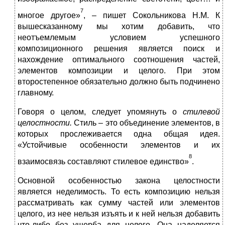
7
многое другое»
, – пишет Сокольникова Н.М. К
вышесказанному мы хотим добавить, что
неотъемлемым условием успешного
композиционного решения является поиск и
нахождение оптимального соотношения частей,
элементов композиции и целого. При этом
второстепенное обязательно должно быть подчинено
главному.
Говоря о целом, следует упомянуть о
стилевой
целостности.
Стиль – это объединение элементов, в
которых прослеживается одна общая идея.
«Устойчивые особенности элементов и их
8
взаимосвязь составляют стилевое единство»
.
Основной особенностью закона целостности
является неделимость. То есть композицию нельзя
рассматривать как сумму частей или элементов
целого, из нее нельзя изъять и к ней нельзя добавить
что-либо без ущерба для целого. Она наделяется