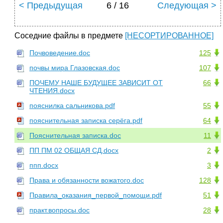
< Предыдущая
6 / 16
Следующая >
Соседние файлы в предмете
[НЕСОРТИРОВАННОЕ]
Почвоведение.doc
125
почвы мира Глазовская.doc
107
ПОЧЕМУ НАШЕ БУДУЩЕЕ ЗАВИСИТ ОТ
66
ЧТЕНИЯ.docx
пояснилка сальникова.pdf
55
пояснительная записка серёга.pdf
64
Пояснительная записка.doc
11
ПП ПМ 02 ОБЩАЯ СД.docx
2
ппп.docx
3
Права и обязанности вожатого.doc
128
Правила_оказания_первой_помощи.pdf
51
практ.вопросы.doc
28