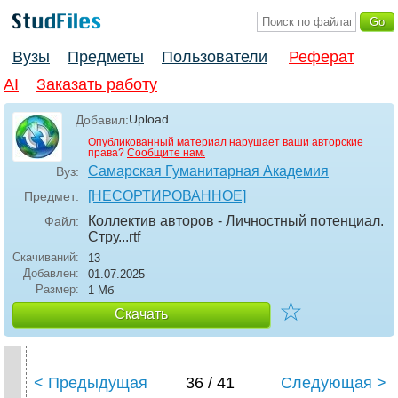
Вузы
Предметы
Пользователи
Реферат
AI
Заказать работу
Upload
Добавил:
Опубликованный материал нарушает ваши авторские
права?
Сообщите нам.
Самарская Гуманитарная Академия
Вуз:
[НЕСОРТИРОВАННОЕ]
Предмет:
Коллектив авторов - Личностный потенциал.
Файл:
Стру..
.rtf
Скачиваний:
13
Добавлен:
01.07.2025
Размер:
1 Мб
☆
Скачать
< Предыдущая
36 / 41
Следующая >