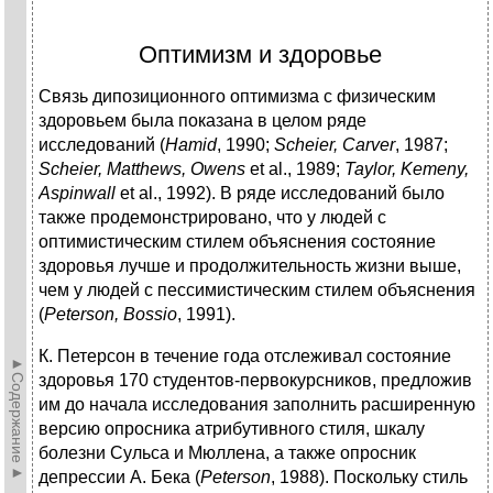
Оптимизм и здоровье
Связь дипозиционного оптимизма с физическим
здоровьем была показана в целом ряде
исследований (
Hamid
, 1990;
Scheier, Carver
, 1987;
Scheier, Matthews, Owens
et al., 1989;
Taylor, Kemeny,
Aspinwall
et al., 1992). В ряде исследований было
также продемонстрировано, что у людей с
оптимистическим стилем объяснения состояние
здоровья лучше и продолжительность жизни выше,
чем у людей с пессимистическим стилем объяснения
(
Peterson, Bossio
, 1991).
К. Петерсон в течение года отслеживал состояние
►Содержание►
здоровья 170 студентов‑первокурсников, предложив
им до начала исследования заполнить расширенную
версию опросника атрибутивного стиля, шкалу
болезни Сульса и Мюллена, а также опросник
депрессии А. Бека (
Peterson
, 1988). Поскольку стиль