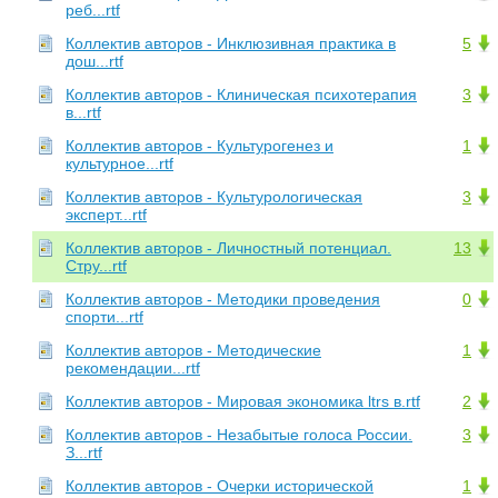
реб...rtf
Коллектив авторов - Инклюзивная практика в
5
дош...rtf
Коллектив авторов - Клиническая психотерапия
3
в...rtf
Коллектив авторов - Культурогенез и
1
культурное...rtf
Коллектив авторов - Культурологическая
3
эксперт...rtf
Коллектив авторов - Личностный потенциал.
13
Стру...rtf
Коллектив авторов - Методики проведения
0
спорти...rtf
Коллектив авторов - Методические
1
рекомендации...rtf
Коллектив авторов - Мировая экономика ltrs в.rtf
2
Коллектив авторов - Незабытые голоса России.
3
З...rtf
Коллектив авторов - Очерки исторической
1