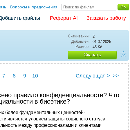
язь
Вопросы и предложения
Добавить файлы
Реферат AI
Заказать работу
Скачиваний:
2
Добавлен:
01.07.2025
Размер:
45 Кб
☆
Скачать
7
8
9
10
Следующая >
>>
ажено правило конфиденциальности? Что
иальности в биоэтике?
их более фундаментальных ценностей-
ти является уловием защиты социьного статуса
льность между профессионалами и клиентами