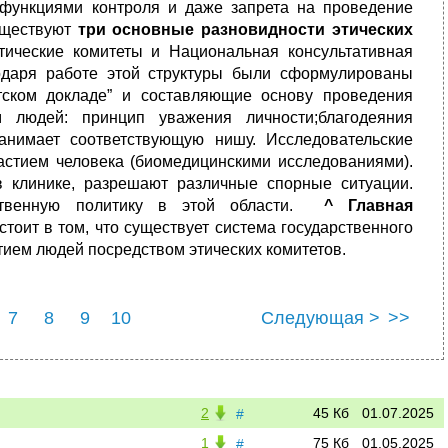
 функциями контроля и даже запрета на проведение
уществуют
три основные разновидности этических
тические комитеты и Национальная консультативная
одаря работе этой структуры были сформулированы
тском докладе” и составляющие основу проведения
м людей: принцип уважения личности;благодеяния
анимает соответствующую нишу. Исследовательские
астием человека (биомедицинскими исследованиями).
 клинике, разрешают различные спорные ситуации.
рственную политику в этой области.
^
Главная
тоит в том, что существует система государственного
тием людей посредством этических комитетов.
7
8
9
10
Следующая >
>>
2
45 Кб
01.07.2025
#
1
75 Кб
01.05.2025
#