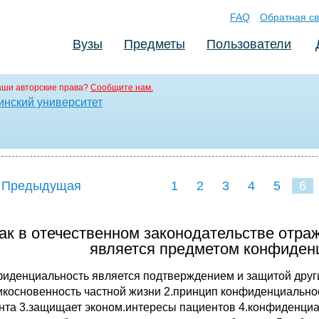
FAQ
Обратная св
Вузы
Предметы
Пользователи
аши авторские права?
Сообщите нам.
инский университет
 Предыдущая
1
2
3
4
5
6
Как в отечественном законодательстве отр
является предметом конфиденц
фиденциальность является подтверждением и защитой друг
икосновенность частной жизни
2.принцип конфиденциальнос
нта
3.защищает эконом.интересы пациентов
4.конфиденциа