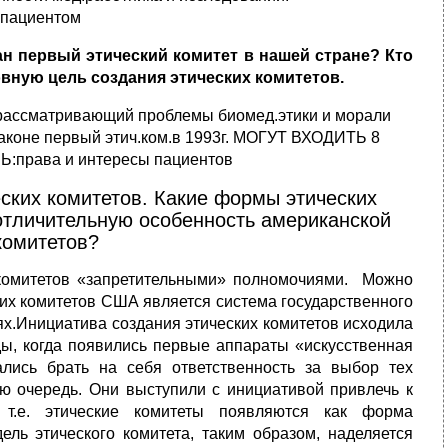
е пациентом
ан первый этический комитет в нашей стране? Кто
овную цель создания этических комитетов.
ассматривающий проблемы биомед.этики и морали
законе
первый этич.ком.в 1993г.
МОГУТ ВХОДИТЬ 8
права и интересы пациентов
ских комитетов. Какие формы этических
отличительную особенность американской
комитетов?
комитетов «запретительными» полномочиями. Можно
ких комитетов США является система государственного
х.Инициатива создания этических комитетов исходила
ды, когда появились первые аппараты «искусственная
ались брать на себя ответственность за выбор тех
ю очередь. Они выступили с инициативой привлечь к
 т.е. этические комитеты появляются как форма
ль этического комитета, таким образом, наделяется