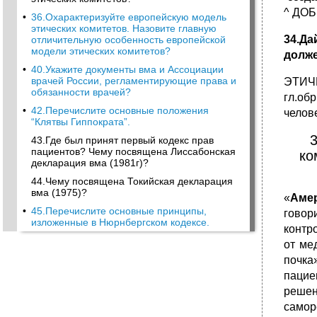
^ ДО
•
36.Охарактеризуйте европейскую модель
этических комитетов. Назовите главную
34.Да
отличительную особенность европейской
модели этических комитетов?
долже
•
40.Укажите документы вма и Ассоциации
врачей России, регламентирующие права и
ЭТИЧЕ
обязанности врачей?
гл.об
•
42.Перечислите основные положения
челове
“Клятвы Гиппократа”.
3
43.Где был принят первый кодекс прав
пациентов? Чему посвящена Лиссабонская
ко
декларация вма (1981г)?
44.Чему посвящена Токийская декларация
вма (1975)?
«
Аме
•
45.Перечислите основные принципы,
говор
изложенные в Нюрнбергском кодексе.
контр
от ме
почка
пацие
решен
самор