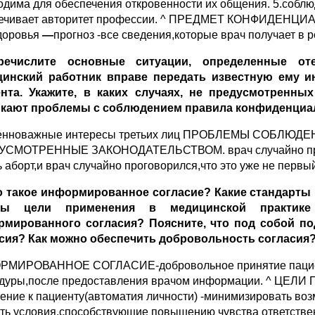
одима для обеспечения откровенности их общения.
5.соблю
ечивает авторитет профессии.
^ ПРЕДМЕТ КОНФИДЕНЦИ
здоровья
—
прогноз -все сведения,которые врач получает в
еречислите основные ситуации, определенные от
цинский работник вправе передать известную ему и
нта. Укажите, в каких случаях, не предусмотренны
кают проблемы с соблюдением правила конфиденциа
енноважные интересы третьих лиц
ПРОБЛЕМЫ СОБЛЮДЕ
СМОТРЕННЫЕ ЗАКОНОДАТЕЛЬСТВОМ. врач случайно прогов
ь аборт,и врач случайно проговорился,что это уже не первы
о такое информированное согласие? Какие стандарты
вы цели применения в медицинской практике 
рмированного согласия? Поясните, что под собой п
сия? Как можно обеспечить добровольность согласия
МИРОВАННОЕ СОГЛАСИЕ-добровольное принятие пациенто
дуры,после предоставления врачом информации.
^ ЦЕЛИ 
ение к пациенту(автоматия личности)
-минимизировать воз
ать условия,способствующие повышению чувства ответстве