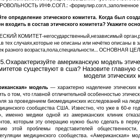
БРОВОЛЬНОСТЬ ИНФ.СОГЛ.:
-формулир.согл.,заполненно
йте определение этического комитета. Когда был созд
н входить в состав этического комитета? Укажите осн
СКИЙ КОМИТЕТ-негосударственный,независимый орган,р
р.в тех случаях,которые не описаны или нечётко описаны в 
к разного возраста,пола,специальности...
ОСНОВНАЯ ЦЕЛЬ:
5.Охарактеризуйте американскую модель этиче
митетов существуют в сша? Назовите главную 
модели этических 
риканская» модель
— характерно наделение этических 
ить о том, что главной отличительной особенностью этичес
оля за проведением биомедицинских исследований на людя
дицинского сообщества США. Известно, что уже в 60-е го
», именно медики одной из американских клиник отказ
нтов, которым эту операцию нужно было сделать в перву
ию этой проблемы представителей общественности,
егуляции медицинского сообщества. «Американская» моде