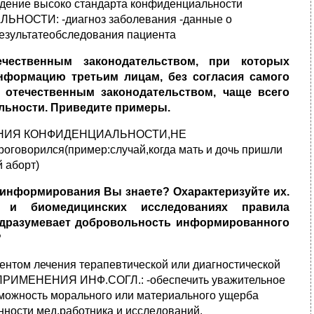
дение высоко стандарта конфиденциальности
АЛЬНОСТИ:
-диагноз заболевания -данные о
 результатеобследования пациента
ечественным законодательством, при которых
нформацию третьим лицам, без согласия самого
х отечественным законодательством, чаще всего
льности. Приведите примеры.
НИЯ КОНФИДЕНЦИАЛЬНОСТИ,НЕ
орился(пример:случай,когда мать и дочь пришли
й аборт)
 информирования Вы знаете? Охарактеризуйте их.
и биомеди­цинских исследованиях правила
одразумевает добровольность информированного
?
м лечения терапевтической или диагностической
ПРИМЕНЕНИЯ ИНФ.СОГЛ.:
-обеспечить уважительное
можность морального или материального ущерба
нности мед.работника и исследований.