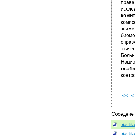
права
иссле
коми
комис
знаме
биоме
справ
этиче
Больн
Наци
особ
контр
<<
<
Соседние
bioetik
bioeti