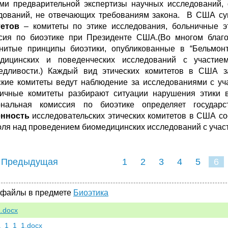
ми предварительной экспертизы научных исследований,
дований, не отвечающих требованиям закона. В США с
тетов
– комитеты по этике исследования, больничные э
сия по биоэтике при Президенте США.(Во многом благ
нитые принципы биоэтики, опубликованные в “Бельмон
дицинских и поведенческих исследований с участие
едливости.) Каждый вид этических комитетов в США з
ские комитеты ведут наблюдение за исследованиями с уч
ичные комитеты разбирают ситуации нарушения этики в
ональная комиссия по биоэтике определяет госуда
енность
исследовательских этических комитетов в США сос
оля над проведением биомедицинских исследований с учас
 Предыдущая
1
2
3
4
5
6
 файлы в предмете
Биоэтика
a.docx
ka_1_1_1.docx