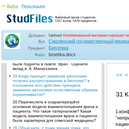
•
13.Перечислите и охарактеризуйте
основные принципы биоэтики. Поясните
Войти
/
Регистрация
выражение “prima facie” в отношении
принципов биоэтики
Файловый архив студентов.
10.Кто предложил термин “биоэтика”? Какие
1327 вузов, 5478 предметов.
факторы повлияли на развитие биоэтики в
70-80-е годы XX столетия.
Upload
Добавил:
Опубликованный материал нарушает в
11.Что вкладывал в понятие биоэтики в. Р.
Смоленский государственный медиц
Вуз:
Поттер? Дайте современное определение
биоэтики? Охарактеризуйте роль ф. П. Газа
Биоэтика
Предмет:
в истории медицинской этики в России
bioetika
.docx
Файл:
12.Какие проблемы медицинской этики
были подняты в газете “Врач”. Оцените
вклад в. А. Манассеина.
<<
<
•
18.Когда принцип уважения автономии
получил распространение в биоэтике? в
отношении кого действие принципа
уважения автономии есте­ственным образом
31 
ограничивается?
20.Перечислите и охарактеризуйте
основные модели взаимоотношения врача и
пациента. Что такое патернализм? Какая
1.кон
модель взаимоотношения врача и пациента
"непр
была характерна для советской медицины?
пацие
•
26.Объясните, с точки зрения этики, что,