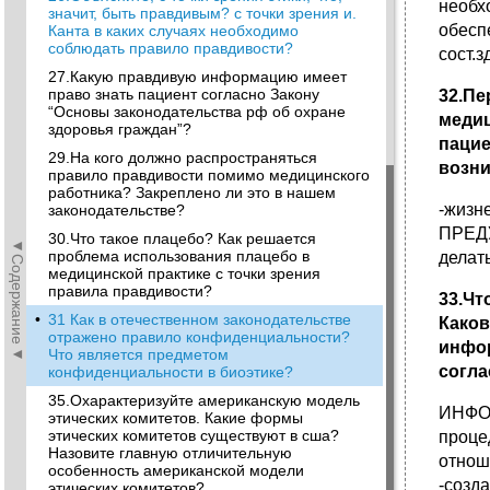
необх
значит, быть правдивым? с точки зрения и.
обесп
Канта в каких случаях необходимо
соблюдать правило правдивости?
сост.
27.Какую правдивую информацию имеет
право знать пациент согласно Закону
32.П
“Основы законодательства рф об охране
меди
здоровья граждан”?
пацие
29.На кого должно распространяться
возни
правило правдивости помимо медицинского
работника? Закреплено ли это в нашем
-жизн
законодательстве?
ПРЕДУ
30.Что такое плацебо? Как решается
◄Содержание◄
проблема использования плацебо в
делат
медицинской практике с точки зрения
правила правдивости?
33.Чт
•
31 Как в отечественном законодательстве
Како
отражено правило конфиденциальности?
инфо
Что является предметом
согла
конфиденциальности в биоэтике?
35.Охарактеризуйте американскую модель
ИНФОР
этических комитетов. Какие формы
этических комитетов существуют в сша?
проце
Назовите главную отличительную
отнош
особенность американской модели
-созд
этических комитетов?