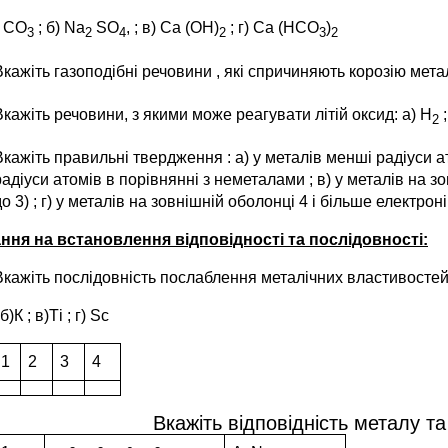
СО
; б) Na
SO
,
; в) Сa (ОН)
; г) Са (НСО
)
3
2
4
2
3
2
Вкажіть газоподібні речовини , які спричиняють корозію метал
Вкажіть речовини, з якими може реагувати літій оксид: а) H
2
Вкажіть правильні твердження : а) у металів менші радіуси ат
радіуси атомів в порівнянні з неметалами ; в) у металів на зо
до 3) ; г) у металів на зовнішній оболонці 4 і більше електрон
ння на встановлення відповідності та послідовності:
Вкажіть послідовність послаблення металічних властивосте
б)К ; в)Ті ; г) Sс
1
2
3
4
Вкажіть відповідність металу т