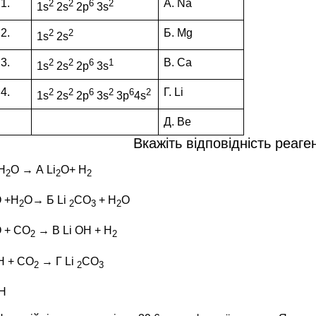
1.
А. Na
2
2
6
2
1s
2s
2p
3s
2.
Б. Mg
2
2
1s
2s
3.
В. Ca
2
2
6
1
1s
2s
2p
3s
4.
Г. Li
2
2
6
2
6
2
1s
2s
2p
3s
3р
4s
Д. Ве
Вкажіть відповідність реаген
 H
O → А Li
O+ H
2
2
2
 +H
O→ Б Li
CО
+ H
O
2
2
3
2
 + CO
→ В Li OH + H
2
2
OH + CO
→ Г Li
CО
2
2
3
OH