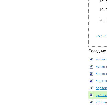
<<
<
Соседние
Копия 
Копия 
Корея.
Коротк
Корпор
кр 10 к
КР 8 кл