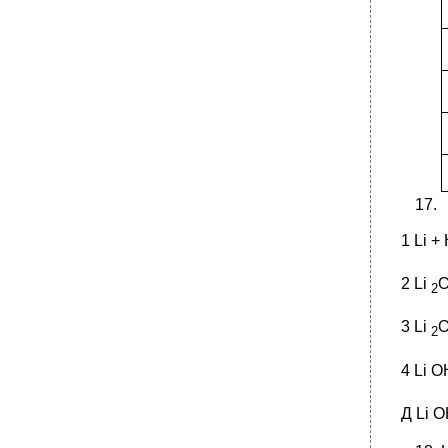
1 Li +
2 Li
O
2
3 Li
O
2
4 Li 
Д Li 