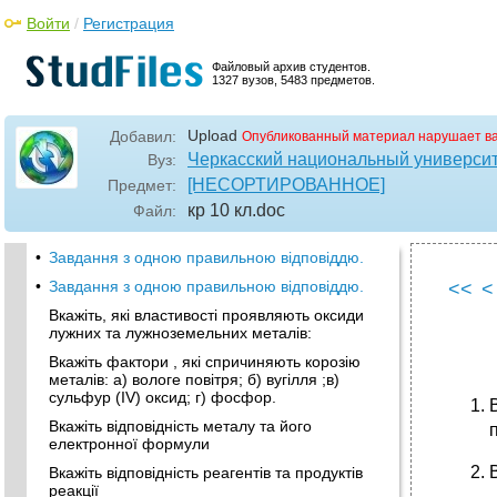
Войти
/
Регистрация
Файловый архив студентов.
1327 вузов, 5483 предметов.
Upload
Добавил:
Опубликованный материал нарушает в
Черкасский национальный университ
Вуз:
[НЕСОРТИРОВАННОЕ]
Предмет:
кр 10 кл
.doc
Файл:
•
Завдання з одною правильною відповіддю.
•
Завдання з одною правильною відповіддю.
<<
<
Вкажіть, які властивості проявляють оксиди
лужних та лужноземельних металів:
Вкажіть фактори , які спричиняють корозію
металів: а) вологе повітря; б) вугілля ;в)
сульфур (IV) оксид; г) фосфор.
Вкажіть відповідність металу та його
п
електронної формули
Вкажіть відповідність реагентів та продуктів
реакції