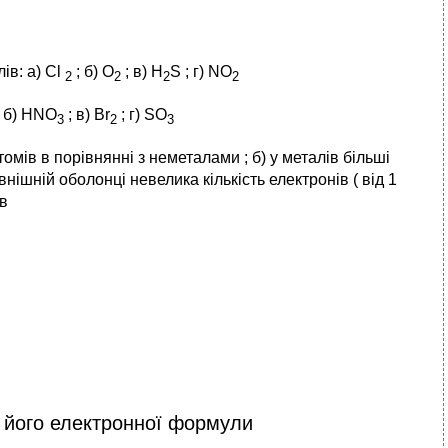
ів: а) Cl
; б) О
; в) H
S ; г) NО
2
2
2
2
; б) HNO
; в) Br
; г) SO
3
2
3
омів в порівнянні з неметалами ; б) у металів більші
внішній оболонці невелика кількість електронів ( від 1
ів
й
а його електронної формули