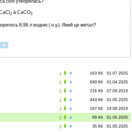
аса солі утворилась?
 СаCl
à СаСО
2
3
рилось 8,96 л водню ( н.у.). Який це метал?
4
1
163 Кб
01.07.2025
#
0
690 Кб
01.04.2025
#
5
216 Кб
07.09.2019
#
1
443 Кб
01.05.2025
#
3
197 Кб
19.08.2019
#
0
99 Кб
01.05.2025
#
0
35 Кб
01.05.2025
#