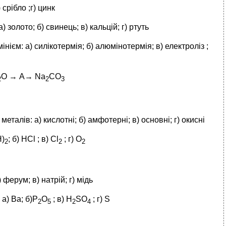
срібло ;г) цинк
) золото; б) свинець; в) кальцій; г) ртуть
ієм: а) силікотермія; б) алюмінотермія; в) електроліз ;
О → А→ Na
СО
2
2
3
талів: а) кислотні; б) амфотерні; в) основні; г) окисні
Н)
; б) HCl ; в) Cl
; г) O
2
2
2
 ферум; в) натрій; г) мідь
а) Ва; б)P
O
; в) Н
SO
; г) S
2
5
2
4