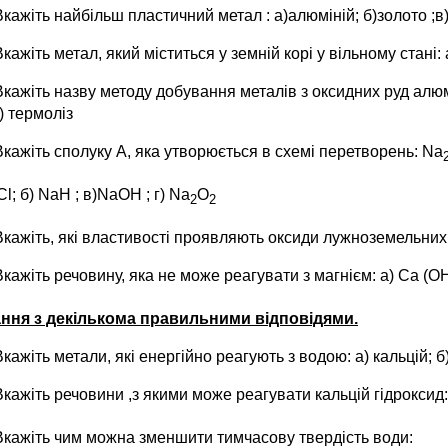
Вкажіть найбільш пластичний метал : а)алюміній; б)золото ;в) 
Вкажіть метал, який міститься у земній корі у вільному стані: а
Вкажіть назву методу добування металів з оксидних руд алюмін
г) термоліз
Вкажіть сполуку А, яка утворюється в схемі перетворень: Na
Cl; б) NaH ; в)NaOH ; г) Na
O
2
2
Вкажіть, які властивості проявляють оксиди лужноземельних ме
Вкажіть речовину, яка не може реагувати з магнієм: а) Сa (О
ння з декількома правильними відповідями.
Вкажіть метали, які енергійно реагують з водою: а) кальцій; б)
Вкажіть речовини ,з якими може реагувати кальцій гідроксид: 
Вкажіть чим можна зменшити тимчасову твердість води: