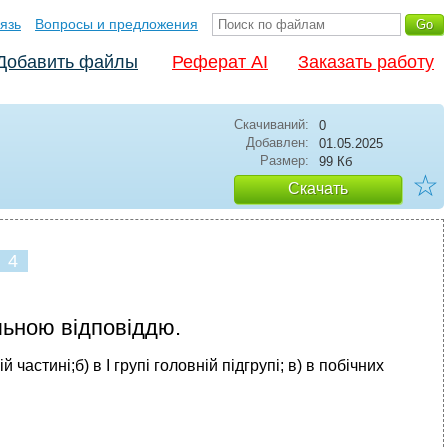
язь
Вопросы и предложения
Добавить файлы
Реферат AI
Заказать работу
Скачиваний:
0
Добавлен:
01.05.2025
Размер:
99 Кб
☆
Скачать
4
ьною відповіддю.
частині;б) в І групі головній підгрупі; в) в побічних