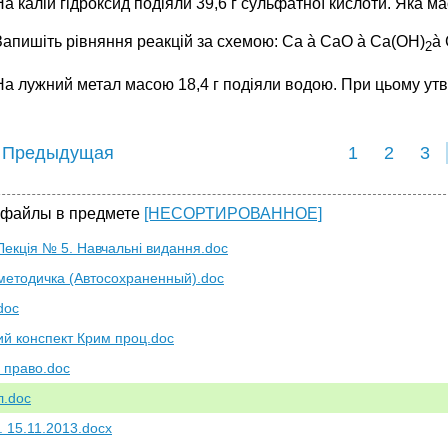
На калій гідроксид подіяли 39,6 г сульфатної кислоти. Яка м
Запишіть рівняння реакцій за схемою: Са
à СаО
à Са(OН)
à
2
На лужний метал масою 18,4 г подіяли водою. При цьому утво
 Предыдущая
1
2
3
 файлы в предмете
[НЕСОРТИРОВАННОЕ]
Лекція № 5. Навчальні видання.doc
методичка (Автосохраненный).doc
doc
ий конспект Крим проц.doc
 право.doc
л.doc
. 15.11.2013.docx