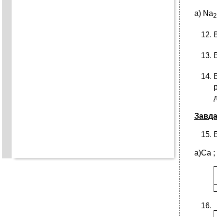
а) Na
2
Завда
а)Са ; 