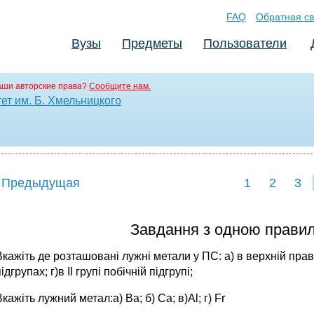
FAQ
Обратная св
Вузы
Предметы
Пользователи
аши авторские права?
Сообщите нам.
ет им. Б. Хмельницкого
 Предыдущая
1
2
3
Завдання з одною правил
Вкажіть де розташовані лужні метали у ПС: а) в верхній правій 
ідгрупах; г)в ІІ групі побічній підгрупі;
Вкажіть лужний метал:а) Ва; б) Сa; в)Al; г) Fr