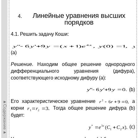
Линейные уравнения высших
порядков
4.1. Решить задачу Коши:
(a)
Решение.
Находим общее решение однородного
дифференциального уравнения (дифура),
соответствующего исходному дифуру (а):
(b)
Его характеристическое уравнение
а
►Содержание►
корни
Тогда общее решение дифура (b)
будет:
(с)