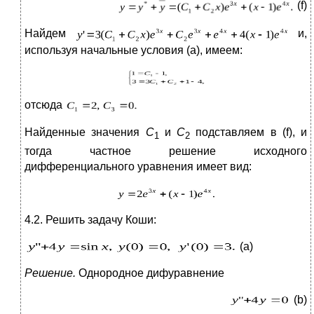
(f)
Найдем
и,
используя начальные условия (а), имеем:
отсюда
Найденные значения
С
и
С
подставляем в (f), и
1
2
тогда частное решение исходного
дифференциального уравнения имеет вид:
4.2. Решить задачу Коши:
(а)
Решение.
Однородное дифуравнение
(b)