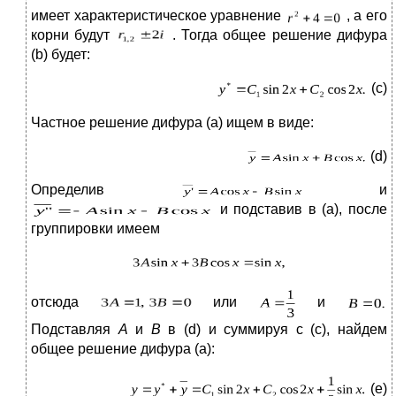
имеет характеристическое уравнение
, а его
корни будут
. Тогда общее решение дифура
(b) будет:
(с)
Частное решение дифура (а) ищем в виде:
(d)
Определив
и
и подставив в (а), после
группировки имеем
отсюда
или
и
Подставляя
А
и
В
в (d) и суммируя с (с), найдем
общее решение дифура (а):
(е)