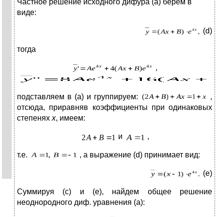
Частное решение исходного дифура (а) берем в
виде:
(d)
тогда
,
подставляем в (а) и группируем:
,
отсюда, приравняв коэффициенты при одинаковых
степенях
х
, имеем:
и
,
т.е.
, а выражение (d) принимает вид:
(е)
Суммируя (с) и (е), найдем общее решение
неоднородного диф. уравнения (а):