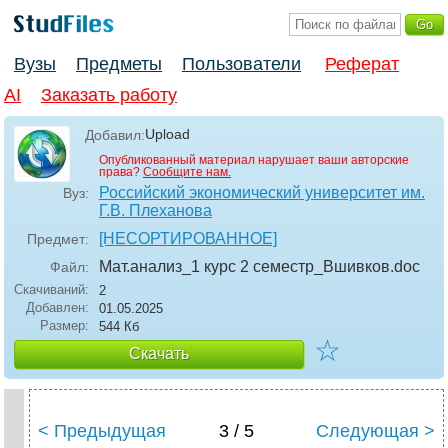
Вузы
Предметы
Пользователи
Реферат
AI
Заказать работу
Upload
Добавил:
Опубликованный материал нарушает ваши авторские
права?
Сообщите нам.
Российский экономический университет им.
Вуз:
Г.В. Плеханова
[НЕСОРТИРОВАННОЕ]
Предмет:
Мат.анализ_1 курс 2 семестр_Вшивков
.doc
Файл:
Скачиваний:
2
Добавлен:
01.05.2025
Размер:
544 Кб
☆
Скачать
< Предыдущая
3 / 5
Следующая >