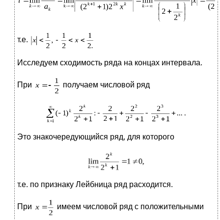
т.е.
Исследуем сходимость ряда на концах интервала.
При
получаем числовой ряд
Это знакочередующийся ряд, для которого
т.е. по признаку Лейбница ряд расходится.
При
имеем числовой ряд с положительными