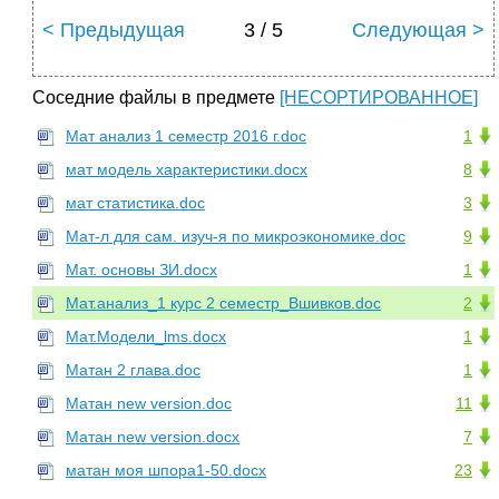
< Предыдущая
3 / 5
Следующая >
Соседние файлы в предмете
[НЕСОРТИРОВАННОЕ]
Мат анализ 1 семестр 2016 г.doc
1
мат модель характеристики.docx
8
мат статистика.doc
3
Мат-л для сам. изуч-я по микроэкономике.doc
9
Мат. основы ЗИ.docx
1
Мат.анализ_1 курс 2 семестр_Вшивков.doc
2
Мат.Модели_lms.docx
1
Матан 2 глава.doc
1
Матан new version.doc
11
Матан new version.docx
7
матан моя шпора1-50.docx
23