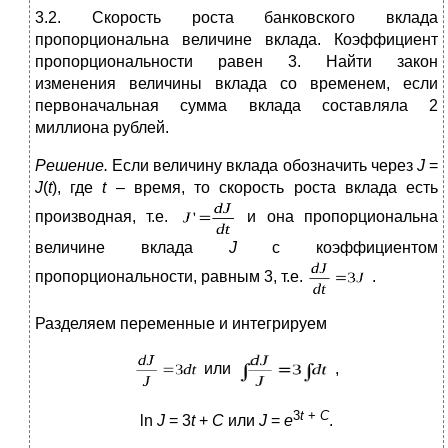
3.2. Скорость роста банковского вклада
пропорциональна величине вклада. Коэффициент
пропорциональности равен 3. Найти закон
изменения величины вклада со временем, если
первоначальная сумма вклада составляла 2
миллиона рублей.
Решение.
Если величину вклада обозначить через
J
=
J
(
t
), где
t
– время, то скорость роста вклада есть
производная, т.е.
и она пропорциональна
величине вклада
J
с коэффициентом
пропорциональности, равным 3, т.е.
.
Разделяем переменные и интегрируем
или
,
3
t
+
C
ln
J
= 3
t
+
C
или
J
=
e
.