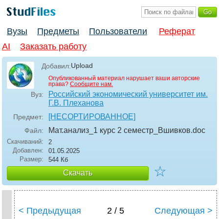
Вузы
Предметы
Пользователи
Реферат
AI
Заказать работу
Upload
Добавил:
Опубликованный материал нарушает ваши авторские
права?
Сообщите нам.
Российский экономический университет им.
Вуз:
Г.В. Плеханова
[НЕСОРТИРОВАННОЕ]
Предмет:
Мат.анализ_1 курс 2 семестр_Вшивков
.doc
Файл:
Скачиваний:
2
Добавлен:
01.05.2025
Размер:
544 Кб
☆
Скачать
< Предыдущая
2 / 5
Следующая >