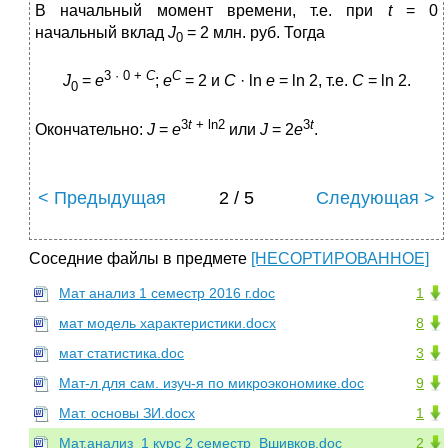
В начальный момент времени, т.е. при
t
= 0
начальный вклад
J
= 2 млн. руб. Тогда
0
3 · 0 +
C
C
J
=
e
;
e
= 2 и
C
· ln
e
= ln 2, т.е.
C
= ln 2.
0
3
t
+
ln
2
3
t
Окончательно:
J
=
e
или
J
= 2
e
.
< Предыдущая
2 / 5
Следующая >
Соседние файлы в предмете
[НЕСОРТИРОВАННОЕ]
Мат анализ 1 семестр 2016 г.doc
1
мат модель характеристики.docx
8
мат статистика.doc
3
Мат-л для сам. изуч-я по микроэкономике.doc
9
Мат. основы ЗИ.docx
1
Мат.анализ_1 курс 2 семестр_Вшивков.doc
2