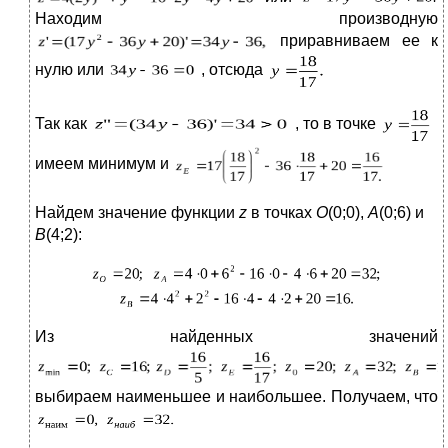
Находим производную
приравниваем ее к
нулю или
, отсюда
Так как
, то в точке
имеем минимум и
Найдем значение функции
z
в точках
О
(0;0),
А
(0;6) и
В
(4;2):
Из найденных значений
выбираем наименьшее и наибольшее. Получаем, что