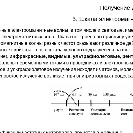
Получение 
5. Шкала электромаг
чные электромагнитные волны, в том числе и световые, име
 электромагнитных волн. Шкала построена по принципу уве
ромагнитные волны разных частот оказывают раз­личное де
чные свойст­ва, то вся шкала условно подразделена на шес
ие),
инфракрасные, видимые, ультрафиолетовые, рент
овлены переменными токами в проводниках и электронными
ое и ультрафиолетовое излучения исходят из атомов, молек
еновское излучение возникает при внутриатомных процесса
ификации частотных интервалов, принятая в медицине