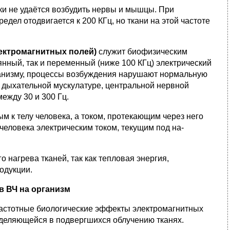
ки не удаётся возбудить нервы и мышцы. При
ел отодвигается к 200 КГц, но ткани на этой час­тоте
ктро­магнитных полей)
служит биофизическим
нный, так и переменный (ниже 100 КГц) элек­трический
а­низму, процессы возбуждения нарушают нормальную
 дыхательной мускулатуре, цен­тральной нервной
ежду 30 и 300 Гц.
к телу человека, а током, протекающим через него
человека электрическим током, текущим под на­
 нагрева тканей, так как тепловая энергия,
одукции.
в ВЧ на организм
астот­ные биологические эффекты электромагнитных
ыделяющейся в подвергшихся облучению тканях.