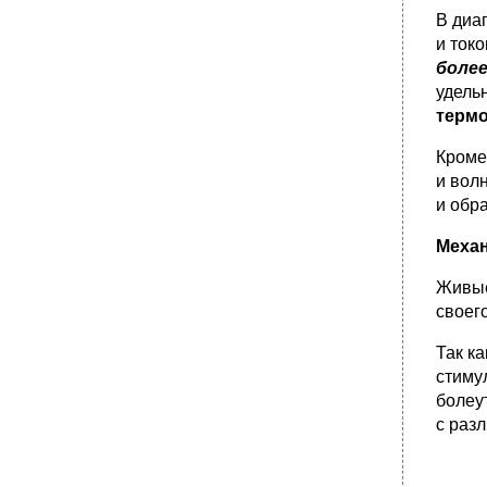
Временная диаграмма работы аналогового
В диа
интегратора
и ток
32. Назначение, блок схема,
более
принципиальная схема и принцип действия
дискретного интегратора
удель
терм
Блок-схема дискретного интегратора.
•
Временная диаграмма работы дискретного
Кроме
интегратора.
и вол
33. Частотные анализаторы (электрические
и обр
фильтры). Метрологические характеристики,
классификация.
Механ
34. Устройство и принцип действия
пассивного электрического фильтра. Ампли­
Живые
тудно-частотная характеристика полосового
фильтра. Методика отыскания полосы
своего
прозрачности фильтра.
Так к
Принципиальная схема пассивного
электрического фильтра.
стиму
•
Амплитудно-частотная характеристика
болеу
полосового электрического фильтра.
с раз
35. Специальные методы обработки
информации.