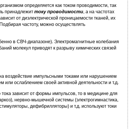
рганиз­мом определяется как током проводимости, так
ль принадлежит
току проводимости
, а на частотах
ви­сит от диэлектрической проницаемости тканей, их
 Подбирая частоту, можно осуществлять
бенно в СВЧ-диапазоне). Электромагнитные колебания
баний молекул приводят к разрыву хи­мических связей
 на воз­действие импульсными токами или нарушением
м или ослаблением своей активной дея­тельности и т.д.
 тока за­висит от формы импульсов, то в медицине для
аркоз), нервно-мышечной системы (элек­трогимнастика,
стимуляторы, дефибрилляторы) и т.д. используют токи