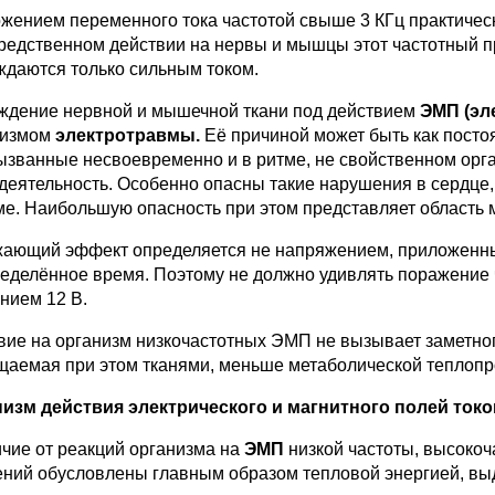
жением переменного тока частотой свыше 3 КГц практичес
редственном действии на нервы и мышцы этот частотный пред
ждаются только сильным током.
ждение нервной и мышечной ткани под действием
ЭМП (эле
измом
электротравмы.
Её причиной может быть как постоя
Вызванные несвоевременно и в ритме, не свойственном орг
деятельность. Особенно опасны такие нарушения в сердце,
ме. Наибольшую опасность при этом представляет об­ласть м
ающий эффект определяется не напряжением, приложенным 
ределённое время. Поэтому не должно удивлять поражение 
нием 12 В.
вие на организм низкочастотных ЭМП не вызывает заметного
щаемая при этом тканями, меньше метаболической теплопр
изм действия электрического и магнитного полей токо
ичие от реакций организма на
ЭМП
низкой частоты, высокоч
ений обусловлены глав­ным образом тепловой энергией, в