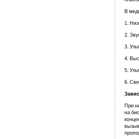
биполярного транзистора. Обозначение
транзисторов на схемах.
В мед
•
Обозначение транзисторов на
электрических схемах
1. Низ
21. Устройство и принцип действия
биполярного транзистора. Обозначение
2. Зву
транзисторов на схемах.
22.Устройство и принцип действия полевого
3. Уль
транзистора. Его преимущество.
4. Выс
•
23.Схема усилительного каскада на
транзисторе. Назначение отдельных
элементов усилительного каскада.
5. Уль
Многокаскадное усиление.
Многокаскадное усиление
6. Св
24. Согласование входного и выходного
Завис
сопротивлений усилительных каскадов.
•
25. Требования к уор. Метрологические
При н
характеристики аналоговых уор и методы их
на би
определения.
конце
Амплитудная характеристика уор.
вызыва
26. Аналоговые уор. Классификация,
пропо
устройство, принцип действия, метрологи­