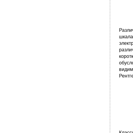
(катионочувствительный и микроспектро-
фотометрический датчики).
Катионочувствительный датчик
•
Микроспектрофотометрическии датчик
19. Виды физиологических сигналов и их
Разли
характеристики. Назначение усилителя
биоэлектрических сигналов. Основные
шкала
требования к усилителям.
элект
Виды физиологических сигналов и их
разли
характеристики.
коротк
•
20. Основные метрологические
обусл
характеристики усилителей. Искажения в
видим
усилителях: виды, их происхождение,
способы устранения. Временные
Рентг
зависимости с искажениями и без
искажений.
Амплитудная характеристика усилителя
•
Частотные характеристики усилителя
постоянного (а) и усилителя переменного
(б) тока.
Эквивалентная схема входной цепи
диагностического прибора
21. Устройство и принцип действия
Класс