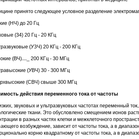
ицине принято следующее условное разделение электромаг
кие (НЧ) до 20 Гц
ковые (34) 20 Гц - 20 КГц
тразвуковые (УЗЧ) 20 КГц - 200 КГц
окие (ВЧ)...._ 200 КГц - 30 МГц
травысокие (УВЧ) 30 - 300 МГц
ерхвысокие (СВЧ) свыше 300 МГц
имость действия переменного тока от частоты
изких, звуковых и ультразвуковых частотах переменный ток
ологические ткани. Это обусловлено смещением ионов раств
нтрации в разных частях клетки и межклеточного пространст
ющего возбуждение, зави­сит от частоты тока, а в диапазон
рционально корню квадратному от частоты тока, а в диапазо