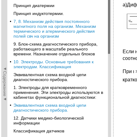
а)Диф
Принцип диатермии
Принцип индуктотермии.
•
7, 8. Механизм действия постоянного
магнитного поля на организм. Механизм
термического и атермического действия
полей свч на организм
9. Блок-схема диагностического прибора,
работающего в масштабе реального
Если 
времени. Назначение отдельных блоков
соотн
•
10. Электроды. Основные требования к
электродам. Классификация
◄Содержание◄
При ι 
Эквивалентная схема входной цепи
диагностического прибора.
кратк
1. Электроды для кратковременного
применения. Эти электроды ис­пользуются в
кабинетах функциональной диагностики:
•
Эквивалентная схема входной цепи
диагностического прибора.
12. Датчики медико-биологической
информации
Классификация датчиков