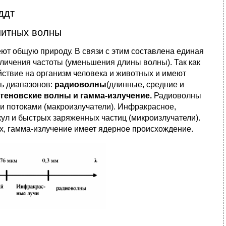
ддт
нитных волны
ют об­щую природу. В связи с этим составлена единая
личения частоты (уменьшения длины волны). Так как
йствие на организм человека и животных и имеют
ть диапазонов:
радиоволны
(длинные, средние и
геновские волны и гамма-излучение.
Радиоволны
 потоками (макроизлучатели). Инфракрасное,
ул и быстрых заряженных частиц (микроизлучатели).
х, гамма-излучение имеет ядерное происхождение.