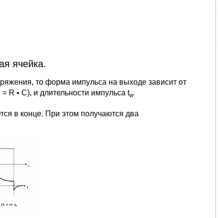
я ячейка.
ряжения, то форма импульса на выходе зависит от
 R • С), и длительности импульса t
.
и
тся в конце. При этом получаются два