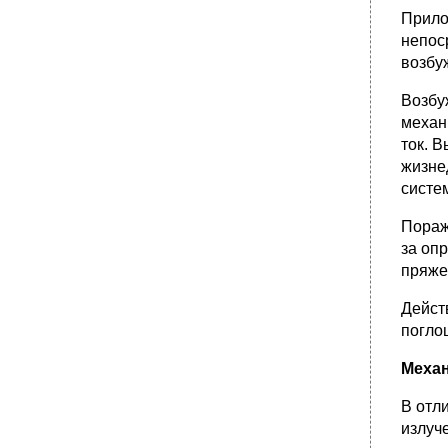
ческие характеристики различных
аналоговых уор.
Прило
непос
•
27. Дискретные уор. Классификация,
устройство, принцип действия,
возбу
метрологические характеристики различных
уор.
Возбу
Сигнализирующие устройства
механ
Принтеры
ток. 
жизне
•
28. Комбинированные уор. Классификация,
устройство и принцип действия,
систе
метрологические характеристики различных
уор.
Пораж
30. Системы обработки медико-
за оп
биологической информации. Основные
пряже
требования, способы обработки.
Классификация автоматических методов
обработки.
Дейст
погло
•
31. Назначение, блок-схема,
принципиальная схема и принцип действия
аналогового интегратора.
Механ
Блок-схема аналогового интегратора.
В отл
Принципиальная схема аналогового
излуч
интегратора.