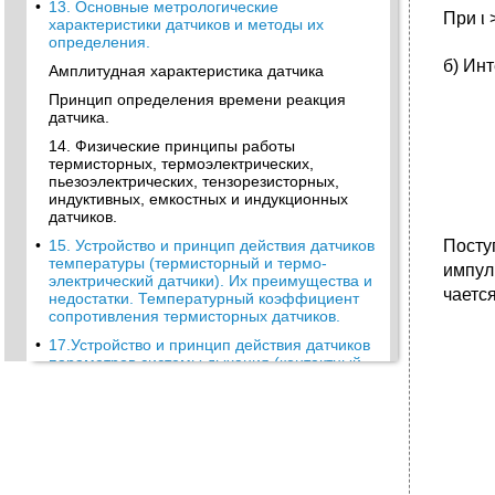
•
13. Основные метрологические
При ι 
характеристики датчиков и методы их
определе­ния.
б) Ин
Амплитудная характеристика датчика
Принцип определения времени реакция
датчика.
14. Физические принципы работы
термисторных, термоэлектрических,
пьезоэлек­трических, тензорезисторных,
индуктивных, емкостных и индукционных
датчиков.
•
15. Устройство и принцип действия датчиков
Посту
температуры (термисторный и термо­
импул
электрический датчики). Их преимущества и
чаетс
недостатки. Температурный коэффициент
сопротивления термисторных датчиков.
•
17.Устройство и принцип действия датчиков
параметров системы дыхания (контактный
датчик, датчик из углеродистой резины,
турбинный датчик, датчик оксигемографа).
Датчик из углеродистой резины
Датчик оксигемографа
18.Датчики тканевого обмена веществ