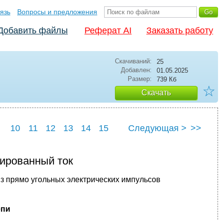
язь
Вопросы и предложения
Добавить файлы
Реферат AI
Заказать работу
Скачиваний:
25
Добавлен:
01.05.2025
Размер:
739 Кб
☆
Скачать
10
11
12
13
14
15
Следующая >
>>
0
21
22
ированный ток
 прямо угольных электрических импульсов
епи