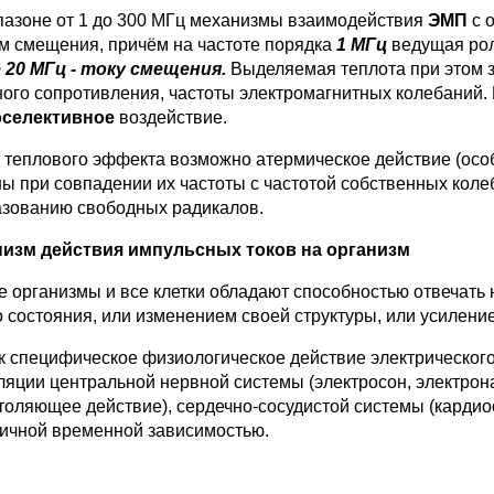
пазоне от 1 до 300 МГц механизмы взаимодействия
ЭМП
с о
ом смещения, причём на частоте порядка
1 МГц
ведущая ро
 20 МГц - току смещения.
Выделяемая теплота при этом за
ного сопротивления, частоты электромагнитных колебаний.
оселективное
воздействие.
 теплового эффекта возможно атермическое действие (осо
ны при совпадении их частоты с частотой собственных коле
азованию свободных радикалов.
изм действия импульсных токов на организм
 организмы и все клетки обладают способностью отвечать
 состояния, или измене­нием своей структуры, или усиление
ак специфическое физиологическое действие электрического
ляции центральной нерв­ной системы (электросон, электрон
толяющее действие), сердечно-сосудистой системы (кар­дио
личной вре­менной зависимостью.