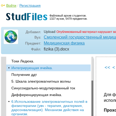
2.Характеристика защиты
Войти
/
Регистрация
электромедицинской аппаратуры (основные
степени и классы защиты от поражения
Файловый архив студентов.
электрическим током)
1327 вузов, 5479 предметов.
•
3.Надёжность медицинской аппаратуры.
Основные категории надёжности.
Upload
Добавил:
Опубликованный материал нарушает в
Классификация медицинской аппаратуры
по надёжности
Смоленский государственный медиц
Вуз:
Медицинская физика
Предмет:
4. Электрический импульс и импульсный
ток. Виды импульсов
fizika (3)
.docx
Файл:
•
Импульсный сигнал и его характеристики.
Токи Ледюка.
<<
<
•
Интегрирующая ячейка.
Получение ддт
5. Шкала электромагнитных волны
Синусоидально-модулированный ток
Для ф
Дифференцирующая ячейка.
испол
•
6.Использование электромагнитных полей в
физиотерапии (увч - терапия, диатермия,
дарсонвализация). Механизм действия на
Прохо
организм.