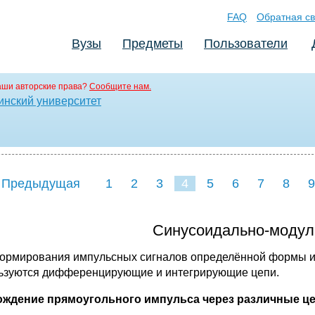
FAQ
Обратная св
Вузы
Предметы
Пользователи
аши авторские права?
Сообщите нам.
инский университет
 Предыдущая
1
2
3
4
5
6
7
8
9
16
17
18
19
2
Синусоидально-модул
ормирования импульсных сигналов определённой формы из
ьзуются дифференцирующие и интегрирующие цепи.
ждение прямоугольного импульса через различные ц