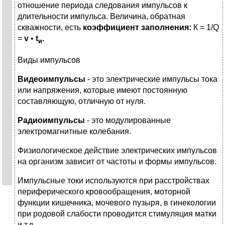
отношение периода сле­дования импульсов к
длительности импульса. Величина, обратная
скважности, есть
коэффициент заполнения:
К = 1/Q
=
v
•
t
.
и
Виды импульсов
Видеоимпульсы
- это электрические импульсы тока
или напряжения, ко­торые имеют постоянную
составляющую, отличную от нуля.
Радиоимпульсы
- это модулированные
электромагнитные колебания.
Физиологическое действие электрических импульсов
на организм зависит от частоты и формы импульсов.
Импульсные токи используются при расстройствах
периферического кро­вообращения, моторной
функции кишечника, мочевого пузыря, в гинекологии
при родовой слабости проводится стимуляция матки
и т.д.