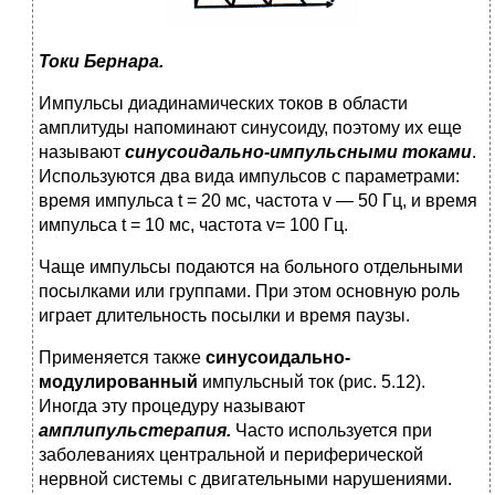
Токи Бернара.
Импульсы диадинамических токов в области
амплитуды напоминают си­нусоиду, поэтому их еще
называют
синусоидально-импульсными токами
.
Ис­пользуются два вида импульсов с параметрами:
время импульса t = 20 мс, час­тота v — 50 Гц, и время
импульса t = 10 мс, частота v= 100 Гц.
Чаще импульсы подаются на больного отдельными
посылками или груп­пами. При этом основную роль
играет длительность посылки и время паузы.
Применяется также
синусоидально-
модулированный
импульсный ток (рис. 5.12).
Иногда эту процедуру называют
амплипульстерапия.
Часто ис­пользуется при
заболеваниях центральной и периферической
нервной системы с двигательными нарушениями.