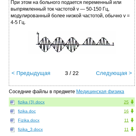
При этом на больного подается переменный или
выпрямленный ток частотой v — 50-150 Гц,
модулированный более низкой частотой, обычно v =
4-5 Гц.
< Предыдущая
3 / 22
Следующая >
Соседние файлы в предмете
Медицинская физика
fizika (3).docx
25
fizika.doc
16
Fizika.docx
11
fizika_3.docx
11