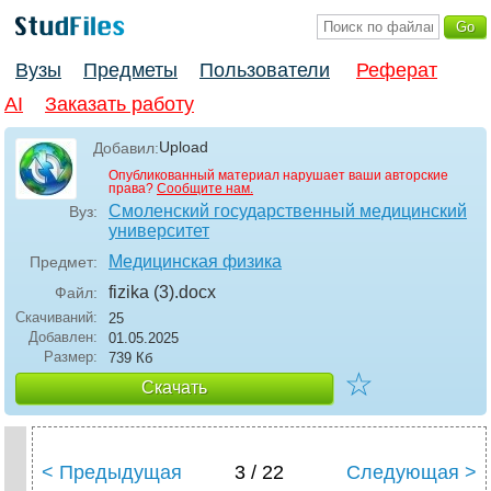
Вузы
Предметы
Пользователи
Реферат
AI
Заказать работу
Upload
Добавил:
Опубликованный материал нарушает ваши авторские
права?
Сообщите нам.
Смоленский государственный медицинский
Вуз:
университет
Медицинская физика
Предмет:
fizika (3)
.docx
Файл:
Скачиваний:
25
Добавлен:
01.05.2025
Размер:
739 Кб
☆
Скачать
< Предыдущая
3 / 22
Следующая >