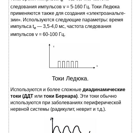
и
следования импульсов v = 5-160 Гц. Токи Ледюка
применяются также для создания «электроанальге­
зии». Используются следующие параметры: время
импульса t
— 3,5-4,0 мс, час­тота следования
и
импульсов v = 60-100 Гц.
Токи Ледюка.
Используются и более сложные
диадинамические
токи (ДДТ
или
токи Бернара)
. Эти токи обычно
используются при заболеваниях перифе­рической
нервной системы (радикулит, неврит и т.д.).