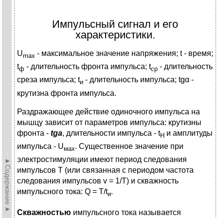
Импульсный сигнал и его
характеристики.
U
- максимальное значение напряжения; t - время;
max
t
- длительность фронта импульса; t
- длительность
ф
cp
среза импульса; t
- длительность импуль­са; tgα -
и
крутизна фронта импульса.
Раздражающее действие одиночного импульса на
мышцу зависит от пара­метров импульса: крутизны
фронта -
tga
, длительности импульса - t
и ампли­туды
H
импульса - U
. Существенное значение при
мах
электростимуляции имеют период следования
►Содержание►
импульсов Т (или связанная с периодом частота
следования импульсов v = 1/Т) и скважность
импульсного тока: Q = T/t
.
и
Скважностью
импульсного тока называется