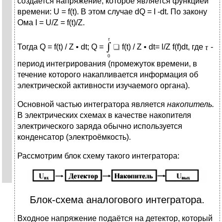
создается напряжение, которое является функцией
времени: U = f(t). В этом случае dQ = I -dt. По закону
Ома I = U/Z = f(t)/Z.
Тогда Q = f(t) / Z • dt; Q =
f(t) / Z • dt= l/Z f(f)dt, где
-
период интегрирования (промежуток времени, в
течение которого накапливается информация об
электрической активности изучаемого органа).
Основной частью интегратора является
накопитель.
В электрических схемах в качестве накопителя
электрического заряда обычно используется
конденсатор (электроёмкость).
Рассмотрим блок схему такого интегратора:
Блок-схема аналогового интегратора.
Входное напряжение подаётся на детектор, который