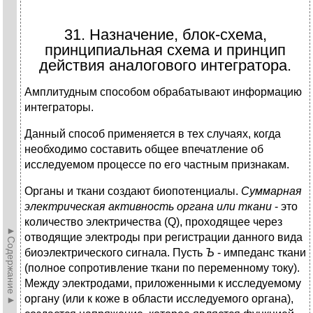
31. Назначение, блок-схема,
принципиальная схема и принцип
действия аналогового интегратора.
Амплитудным способом обрабатывают информацию
интеграторы.
Данный способ применяется в тех случаях, когда
необходимо составить общее впечатление об
исследуемом процессе по его частным признакам.
Органы и ткани создают биопотенциалы.
Суммарная
электрическая активность органа или ткани
- это
количество электричества (Q), проходящее через
►Содержание►
отводящие электроды при регистрации данного вида
биоэлектрического сигнала. Пусть
Ъ
- импеданс ткани
(полное сопротивление ткани по переменному току).
Между электродами, приложенными к исследуемому
органу (или к коже в области исследуемого органа),