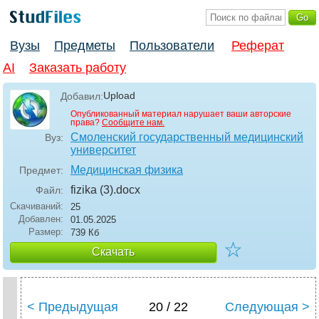
Вузы
Предметы
Пользователи
Реферат
AI
Заказать работу
Upload
Добавил:
Опубликованный материал нарушает ваши авторские
права?
Сообщите нам.
Смоленский государственный медицинский
Вуз:
университет
Медицинская физика
Предмет:
fizika (3)
.docx
Файл:
Скачиваний:
25
Добавлен:
01.05.2025
Размер:
739 Кб
☆
Скачать
< Предыдущая
20 / 22
Следующая >