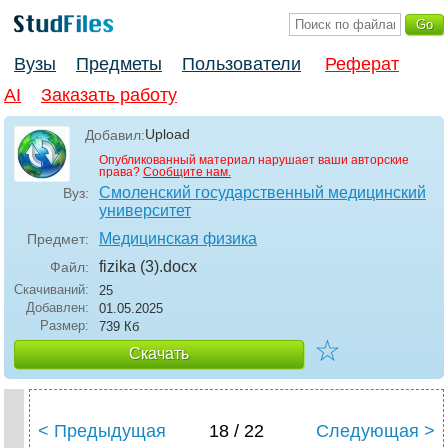
Вузы
Предметы
Пользователи
Реферат
AI
Заказать работу
Upload
Добавил:
Опубликованный материал нарушает ваши авторские
права?
Сообщите нам.
Смоленский государственный медицинский
Вуз:
университет
Медицинская физика
Предмет:
fizika (3)
.docx
Файл:
Скачиваний:
25
Добавлен:
01.05.2025
Размер:
739 Кб
☆
Скачать
< Предыдущая
18 / 22
Следующая >