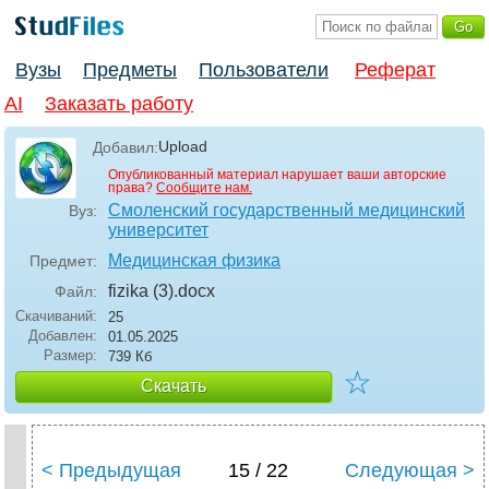
Вузы
Предметы
Пользователи
Реферат
AI
Заказать работу
Upload
Добавил:
Опубликованный материал нарушает ваши авторские
права?
Сообщите нам.
Смоленский государственный медицинский
Вуз:
университет
Медицинская физика
Предмет:
fizika (3)
.docx
Файл:
Скачиваний:
25
Добавлен:
01.05.2025
Размер:
739 Кб
☆
Скачать
< Предыдущая
15 / 22
Следующая >