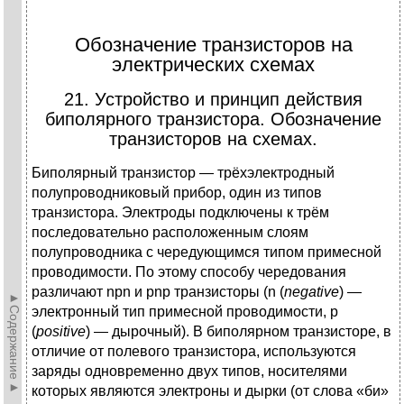
Обозначение транзисторов на
электрических схемах
21. Устройство и принцип действия
биполярного транзистора. Обозначение
транзисторов на схемах.
Биполярный транзистор — трёхэлектродный
полупроводниковый прибор, один из типов
транзистора. Электроды подключены к трём
последовательно расположенным слоям
полупроводника с чередующимся типом примесной
проводимости. По этому способу чередования
различают npn и pnp транзисторы (n (
negative
) —
►Содержание►
электронный тип примесной проводимости, p
(
positive
) — дырочный). В биполярном транзисторе, в
отличие от полевого транзистора, используются
заряды одновременно двух типов, носителями
которых являются электроны и дырки (от слова «би»